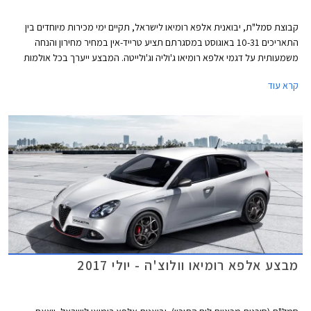
קבוצת סמל"ת, יבואנית אלפא רומיאו לישראל, תקיים ימי מכירות מיוחדים בין
התאריכים 10-31 באוגוסט במסגרתם תציע טרייד-אין במחיר מחירון והנחה
משמעותית על דגמי אלפא רומיאו ג'וליה וג'ולייטה. המבצע ייערך בכל אולמות
התצוגה של אלפא רומיאו ברחבי הארץ.
קרא עוד
מבצע אלפא רומיאו וולוצ'ה - יולי 2017