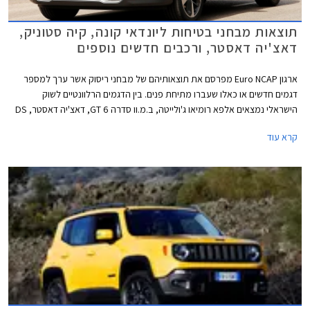
תוצאות מבחני בטיחות ליונדאי קונה, קיה סטוניק,
דאצ'יה דאסטר, ורכבים חדשים נוספים
ארגון Euro NCAP מפרסם את תוצאותיהם של מבחני ריסוק אשר ערך למספר
דגמים חדשים או כאלו שעברו מתיחת פנים. בין הדגמים הרלוונטיים לשוק
הישראלי נמצאים אלפא רומיאו ג'ולייטה, ב.מ.וו סדרה 6 GT, דאצ'יה דאסטר, DS
3, יונדאי קונה אשר יושק בקרוב בישראל, יגואר F-Pace, קיה סטינגר, קיה סטוניק,
קרא עוד
MG ZS, טויוטה אייגו, וטויוטה יאריס. סדרת מבחני הריסוק האחרונה מצביעה
בבירור על מגמת השתפרות כוללת בתעשיית הרכב, לפיה ניתן לראות כיצד
דגמים חדשים מצטיינים ביחס לדגמים ותיקים שעברו מתיחת פנים לקבלת
מערכות בטיחות חדשות.