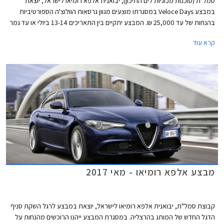
סמל"ת (סוכנות מכוניות לים התיכון), יבואנית אלפא רומיאו לישראל, יוצאת
במבצע Veloce Days במסגרתו מוצעים מגוון גרסאות הוולוצ'ה הספורטיביות
בהנחות של עד 25,000 ₪. המבצע יתקיים בין התאריכים 13-14 ביולי או עד גמר
המלאי העומד על 20 רכבים מכל דגם.
קרא עוד
מבצע אלפא רומיאו - מאי 2017
קבוצת סמל"ת, יבואנית אלפא רומיאו לישראל, יוצאת במבצע לרגל השקת סניף
הדגל החדש של המותג בהרצליה. במסגרת המבצע ייהנו הרוכשים מהנחות על