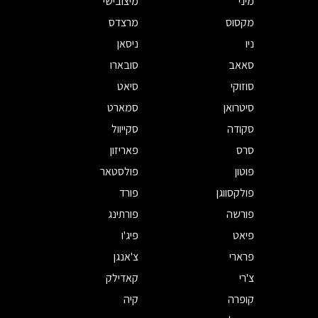
מיני
מיצובישי
מקסוס
מרצדס
ניו
ניסאן
סאאב
סובארו
סוזוקי
סיאט
סיטרואן
סמארט
סקודה
סקייוול
סרס
פאריזון
פוטון
פולסטאר
פולקסווגן
פורד
פורשה
פורתינג
פיאט
פיג'ו
פרארי
צ'אנגן
צ'רי
קאדילק
קופרה
קיה