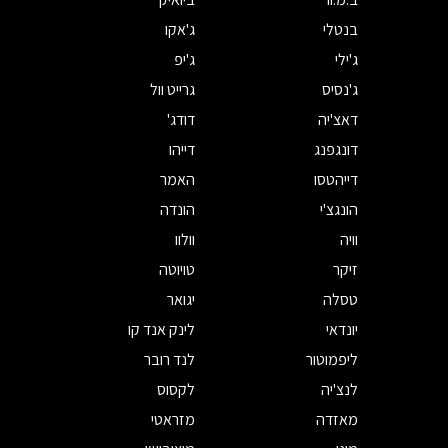
בנטלי
ג'אקו
ג'ילי
ג'יפ
ג'נסיס
גרייט וול
דאצ'יה
דודג'
דונגפנג
דייהו
דייהטסו
האמר
הונגצ'י
הונדה
וויה
וולוו
זיקר
טויוטה
טסלה
יגואר
יונדאי
לינק אנד קו
ליפמוטור
לנד רובר
לנצ'יה
לקסוס
מאזדה
מזראטי