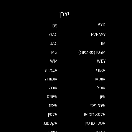
יצרן
BYD
DS
GAC
EVEASY
JAC
IM
KGM (סאנגיונג)
MG
WM
WEY
אאודי
אבארט
אווטאר
אומודה
אופל
אורה
איון
אייווייס
אינפיניטי
איסוזו
אלפא רומיאו
אלפין
אסטון מרטין
אקספנג
ב.מ.וו
ביואיק