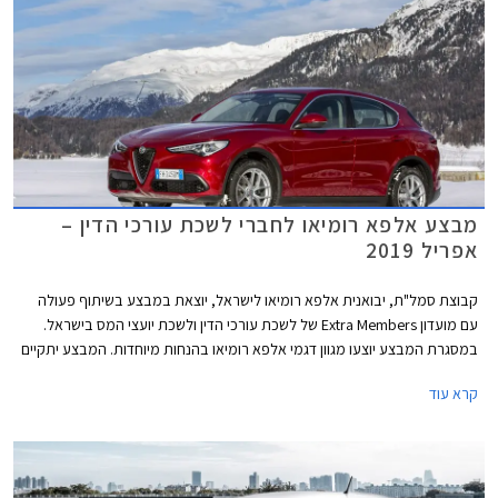
מבצע אלפא רומיאו לחברי לשכת עורכי הדין –
אפריל 2019
קבוצת סמל"ת, יבואנית אלפא רומיאו לישראל, יוצאת במבצע בשיתוף פעולה
עם מועדון Extra Members של לשכת עורכי הדין ולשכת יועצי המס בישראל.
במסגרת המבצע יוצעו מגוון דגמי אלפא רומיאו בהנחות מיוחדות. המבצע יתקיים
בין התאריכים 08.04.2019-29.04.2019 בכל אולמות התצוגה של אלפא רומיאו
קרא עוד
בישראל.