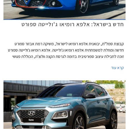
חדש בישראל: אלפא רומיאו ג'ולייטה ספורט
קבוצת סמל"ת, יבואנית אלפא רומיאו לישראל, משיקה רמת אבזור ספורט
חדשה ומוזלת למשפחתית אלפא רומיאו ג'ולייטה. אלפא רומיאו ג'ולייטה ספורט
זוכה לחבילת עיצוב ספורטיבית בדומה לגרסת הקצה וולוצ'ה, הכוללת פגושי
ULTRA SPORT עם עיטור פס אדום בתחתית, דיפיוזר אחורי, פתח מפלט מוגדל,
קרא עוד
חישוקי 17 אינץ' מדגם SPRINT עם 5 צלעות, חצאיות צד, חלונות אחוריים כהים,
מראות צד בגוון כרום סאטן, ופנסי ערפל קדמיים.