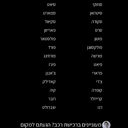
סוזוקי
סיאט
סיטרואן
סמארט
סקודה
סקייוול
סרס
פאריזון
פוטון
פולסטאר
פולקסווגן
פורד
פורשה
פורתינג
פיאט
פיג'ו
פרארי
צ'אנגן
צ'רי
קאדילק
קופרה
קיה
קרייזלר
רובר
רנו
שברולט
מעוניינים ברכישת רכב? הגעתם למקום