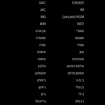
GAC
EVEASY
JAC
IM
KGM (סאנגיונג)
MG
WM
WEY
אאודי
אבארט
אווטאר
אומודה
אופל
אורה
איון
אייווייס
אינפיניטי
איסוזו
אלפא רומיאו
אלפין
אסטון מרטין
אקספנג
ב.מ.וו
ביואיק
בנטלי
ג'אקו
ג'ילי
ג'יפ
ג'נסיס
גרייט וול