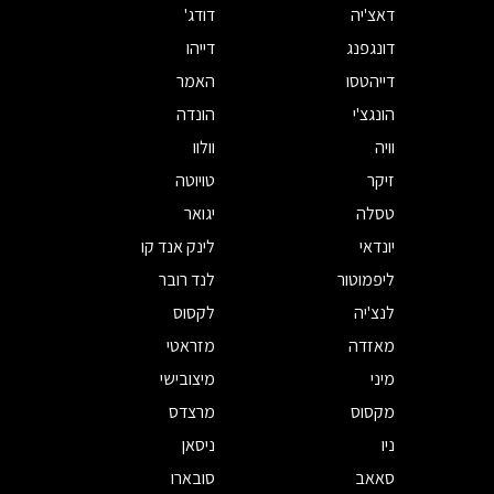
דאצ'יה
דודג'
דונגפנג
דייהו
דייהטסו
האמר
הונגצ'י
הונדה
וויה
וולוו
זיקר
טויוטה
טסלה
יגואר
יונדאי
לינק אנד קו
ליפמוטור
לנד רובר
לנצ'יה
לקסוס
מאזדה
מזראטי
מיני
מיצובישי
מקסוס
מרצדס
ניו
ניסאן
סאאב
סובארו