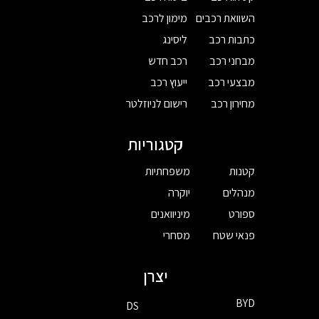
השוואת רכבים
מימון לרכב
כתבות רכב
ליסינג
מבחני רכב
רכב חדש
מבצעי רכב
ייעוץ רכב
מחירון רכב
רישום לניוזלטר
קטגוריות
קטנות
משפחתיות
מנהלים
יוקרה
ספורט
מיניוואנים
פנאי שטח
מסחרי
יצרן
BYD
DS