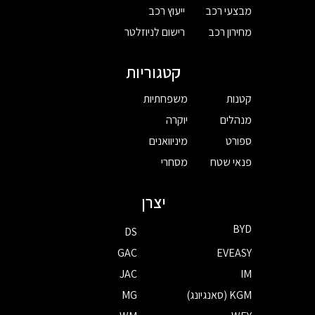
מבצעי רכב
ייעוץ רכב
מחירון רכב
רישום לניוזלטר
קטגוריות
קטנות
משפחתיות
מנהלים
יוקרה
ספורט
מיניוואנים
פנאי שטח
מסחרי
יצרן
BYD
DS
GAC
EVEASY
JAC
IM
KGM (סאנגיונג)
MG