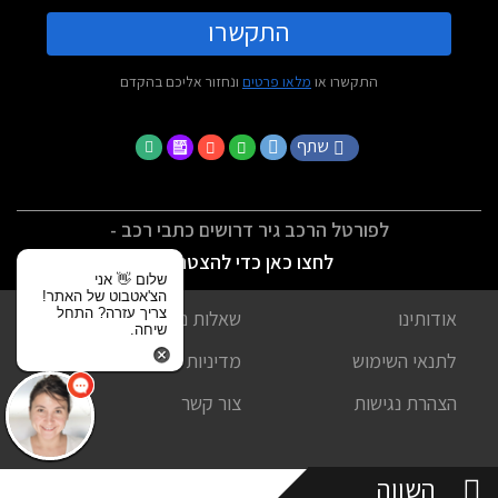
התקשרו
התקשרו או
מלאו פרטים
ונחזור אליכם בהקדם
שתף
לפורטל הרכב גיר דרושים כתבי רכב -
לחצו כאן כדי להצטרף
שלום 👋 אני
הצ'אטבוט של האתר!
צריך עזרה? התחל
אודותינו
שאלות נפוצות
שיחה.
לתנאי השימוש
מדיניות פרטיות
הצהרת נגישות
צור קשר
השווה