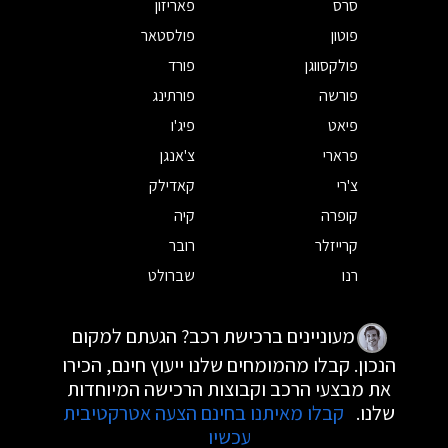
סרס
פאריזון
פוטון
פולסטאר
פולקסווגן
פורד
פורשה
פורתינג
פיאט
פיג'ו
פרארי
צ'אנגן
צ'רי
קאדילק
קופרה
קיה
קרייזלר
רובר
רנו
שברולט
מעוניינים ברכישת רכב? הגעתם למקום
הנכון. קבלו מהמומחים שלנו ייעוץ חינם, הכירו
את מבצעי הרכב וקבוצות הרכישה המיוחדות
שלנו.
קבלו מאיתנו בחינם הצעה אטרקטיבית
עכשיו