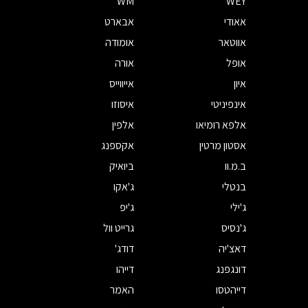
WM
WEY
אאודי
אבארט
אווטאר
אומודה
אופל
אורה
איון
אייווייס
אינפיניטי
איסוזו
אלפא רומיאו
אלפין
אסטון מרטין
אקספנג
ב.מ.וו
ביואיק
בנטלי
ג'אקו
ג'ילי
ג'יפ
ג'נסיס
גרייט וול
דאצ'יה
דודג'
דונגפנג
דייהו
דייהטסו
האמר