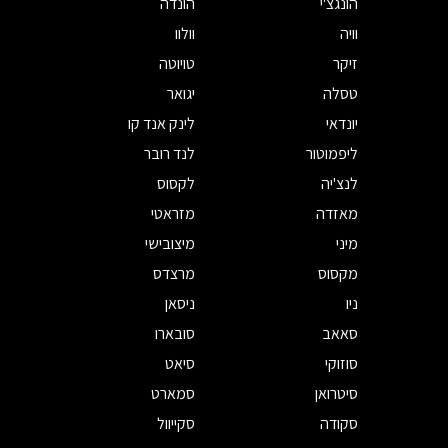
הונגצ'י
הונדה
וויה
וולוו
זיקר
טויוטה
טסלה
יגואר
יונדאי
לינק אנד קו
ליפמוטור
לנד רובר
לנצ'יה
לקסוס
מאזדה
מזראטי
מיני
מיצובישי
מקסוס
מרצדס
ניו
ניסאן
סאאב
סובארו
סוזוקי
סיאט
סיטרואן
סמארט
סקודה
סקייוול