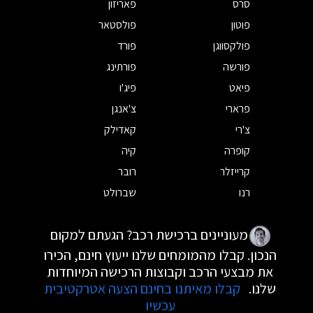
סרס
פאריזון
פוטון
פולסטאר
פולקסווגן
פורד
פורשה
פורתינג
פיאט
פיג'ו
פרארי
צ'אנגן
צ'רי
קאדילק
קופרה
קיה
קרייזלר
רובר
רנו
שברולט
מעוניינים ברכישת רכב? הגעתם למקום
הנכון. קבלו מהמומחים שלנו ייעוץ חינם, הכירו
את מבצעי הרכב וקבוצות הרכישה המיוחדות
שלנו.
קבלו מאיתנו בחינם הצעה אטרקטיבית
עכשיו