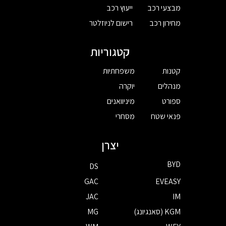
מבצעי רכב
ייעוץ רכב
מחירון רכב
רישום לניוזלטר
קטגוריות
קטנות
משפחתיות
מנהלים
יוקרה
ספורט
מיניוואנים
פנאי שטח
מסחרי
יצרן
BYD
DS
GAC
EVEASY
JAC
IM
KGM (סאנגיונג)
MG