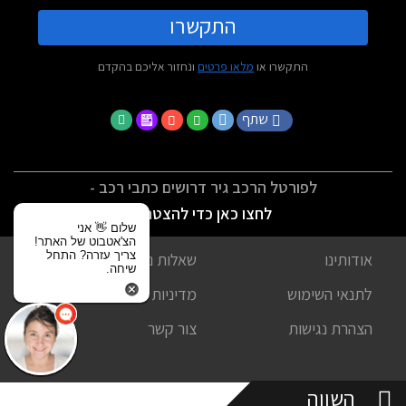
התקשרו
התקשרו או
מלאו פרטים
ונחזור אליכם בהקדם
שתף
לפורטל הרכב גיר דרושים כתבי רכב -
לחצו כאן כדי להצטרף
שלום 👋 אני
הצ'אטבוט של האתר!
צריך עזרה? התחל
אודותינו
שאלות נפוצות
שיחה.
לתנאי השימוש
מדיניות פרטיות
הצהרת נגישות
צור קשר
השווה