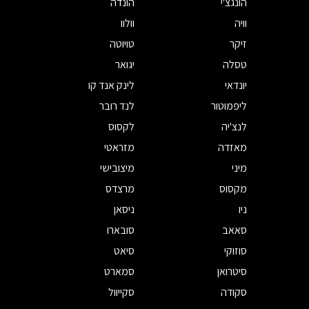
הונגצ'י
הונדה
וויה
וולוו
זיקר
טויוטה
טסלה
יגואר
יונדאי
לינק אנד קו
ליפמוטור
לנד רובר
לנצ'יה
לקסוס
מאזדה
מזראטי
מיני
מיצובישי
מקסוס
מרצדס
ניו
ניסאן
סאאב
סובארו
סוזוקי
סיאט
סיטרואן
סמארט
סקודה
סקייוול