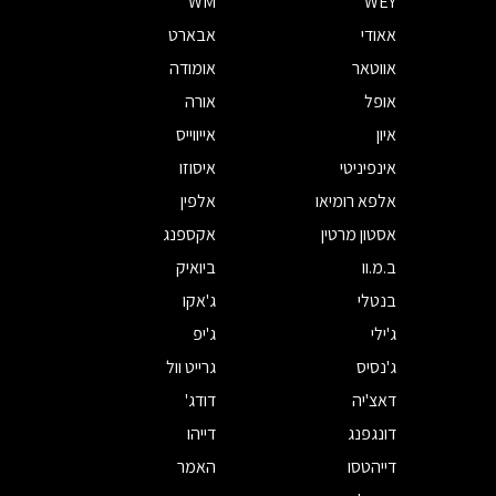
WM
WEY
אאודי
אבארט
אווטאר
אומודה
אופל
אורה
איון
אייווייס
אינפיניטי
איסוזו
אלפא רומיאו
אלפין
אסטון מרטין
אקספנג
ב.מ.וו
ביואיק
בנטלי
ג'אקו
ג'ילי
ג'יפ
ג'נסיס
גרייט וול
דאצ'יה
דודג'
דונגפנג
דייהו
דייהטסו
האמר