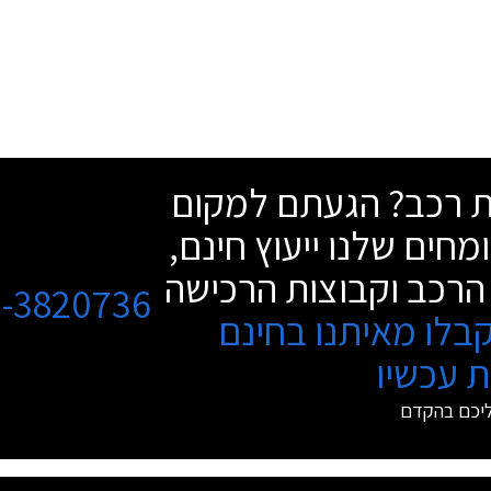
שת רכב? הגעתם למקום
מחים שלנו ייעוץ חינם,
הרכב וקבוצות הרכישה
3-3820736
בלו מאיתנו בחינם
 עכשיו
ליכם בהקדם