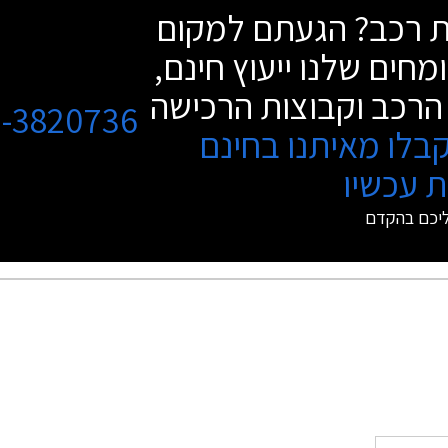
שת רכב? הגעתם למקום
מחים שלנו ייעוץ חינם,
הרכב וקבוצות הרכישה
3-3820736
בלו מאיתנו בחינם
 עכשיו
ליכם בהקדם