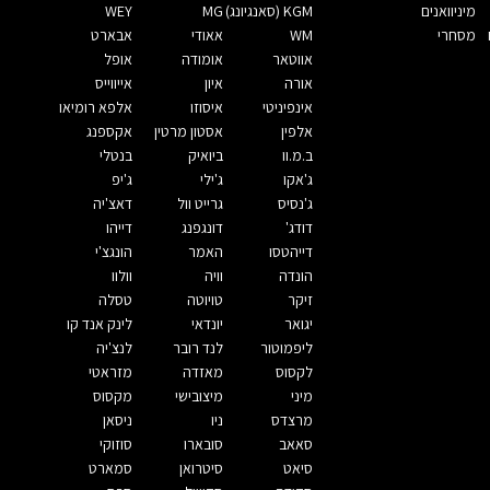
מיניוואנים
KGM (סאנגיונג)
MG
WEY
מסחרי
WM
אאודי
אבארט
אווטאר
אומודה
אופל
אורה
איון
אייווייס
אינפיניטי
איסוזו
אלפא רומיאו
אלפין
אסטון מרטין
אקספנג
ב.מ.וו
ביואיק
בנטלי
ג'אקו
ג'ילי
ג'יפ
ג'נסיס
גרייט וול
דאצ'יה
דודג'
דונגפנג
דייהו
דייהטסו
האמר
הונגצ'י
הונדה
וויה
וולוו
זיקר
טויוטה
טסלה
יגואר
יונדאי
לינק אנד קו
ליפמוטור
לנד רובר
לנצ'יה
לקסוס
מאזדה
מזראטי
מיני
מיצובישי
מקסוס
מרצדס
ניו
ניסאן
סאאב
סובארו
סוזוקי
סיאט
סיטרואן
סמארט