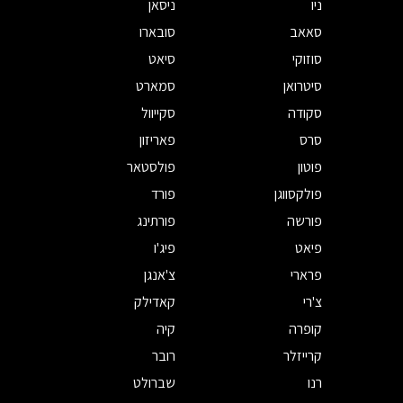
ניו
ניסאן
סאאב
סובארו
סוזוקי
סיאט
סיטרואן
סמארט
סקודה
סקייוול
סרס
פאריזון
פוטון
פולסטאר
פולקסווגן
פורד
פורשה
פורתינג
פיאט
פיג'ו
פרארי
צ'אנגן
צ'רי
קאדילק
קופרה
קיה
קרייזלר
רובר
רנו
שברולט