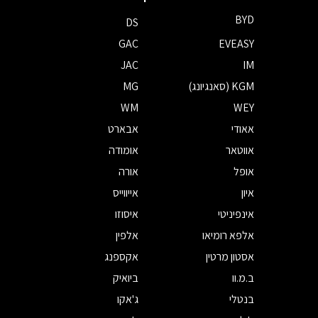
BYD
DS
GAC
EVEASY
JAC
IM
KGM (סאנגיונג)
MG
WM
WEY
אאודי
אבארט
אווטאר
אומודה
אופל
אורה
איון
אייווייס
אינפיניטי
איסוזו
אלפא רומיאו
אלפין
אסטון מרטין
אקספנג
ב.מ.וו
ביואיק
בנטלי
ג'אקו