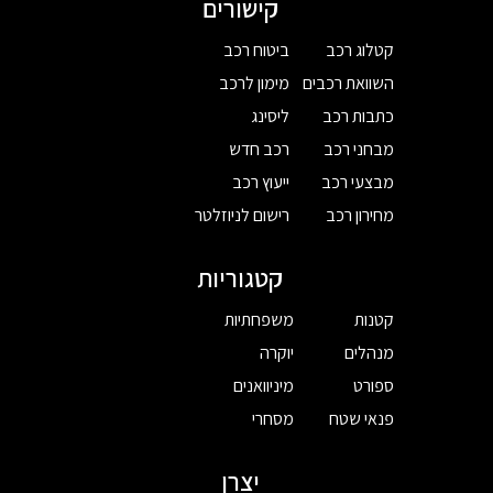
קישורים
קטלוג רכב
ביטוח רכב
השוואת רכבים
מימון לרכב
כתבות רכב
ליסינג
מבחני רכב
רכב חדש
מבצעי רכב
ייעוץ רכב
מחירון רכב
רישום לניוזלטר
קטגוריות
קטנות
משפחתיות
מנהלים
יוקרה
ספורט
מיניוואנים
פנאי שטח
מסחרי
יצרן