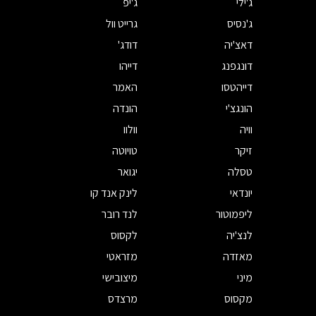
ג'ילי
ג'יפ
ג'נסיס
גרייט וול
דאצ'יה
דודג'
דונגפנג
דייהו
דייהטסו
האמר
הונגצ'י
הונדה
וויה
וולוו
זיקר
טויוטה
טסלה
יגואר
יונדאי
לינק אנד קו
ליפמוטור
לנד רובר
לנצ'יה
לקסוס
מאזדה
מזראטי
מיני
מיצובישי
מקסוס
מרצדס