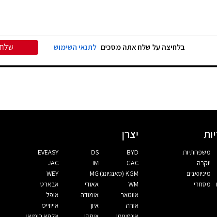
שלח
בלחיצה על שלח אתה מסכים
לתנאי השימוש
ות
יצרן
משפחתיות
BYD
DS
EVEASY
יוקרה
GAC
IM
JAC
מיניוואנים
KGM (סאנגיונג)
MG
WEY
מסחרי
WM
אאודי
אבארט
אווטאר
אומודה
אופל
אורה
איון
אייווייס
אינפיניטי
איסוזו
אלפא רומיאו