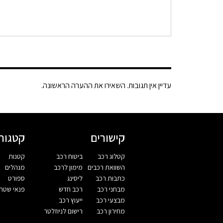
עדיין אין תגובות. השאירו את ההערה הראשונה.
קישורים
קטגורי
קטלוג רכב
ביטוח רכב
קטנות
השוואת רכבים
מימון לרכב
מנהלים
כתבות רכב
ליסינג
ספורט
מבחני רכב
רכב חדש
פנאי שטח
מבצעי רכב
ייעוץ רכב
מחירון רכב
רישום לניוזלטר