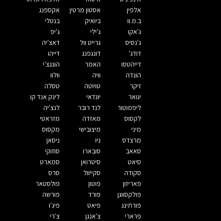
אלפין
אסטון מרטין
אקספנג
ב.מ.וו
ביואיק
בנטלי
ג'אקו
ג'ילי
ג'יפ
ג'נסיס
גרייט וול
דאצ'יה
דודג'
דונגפנג
דייהו
דייהטסו
האמר
הונגצ'י
הונדה
וויה
וולוו
זיקר
טויוטה
טסלה
יגואר
יונדאי
לינק אנד קו
ליפמוטור
לנד רובר
לנצ'יה
לקסוס
מאזדה
מזראטי
מיני
מיצובישי
מקסוס
מרצדס
ניו
ניסאן
סאאב
סובארו
סוזוקי
סיאט
סיטרואן
סמארט
סקודה
סקייוול
סרס
פאריזון
פוטון
פולסטאר
פולקסווגן
פורד
פורשה
פורתינג
פיאט
פיג'ו
פרארי
צ'אנגן
צ'רי