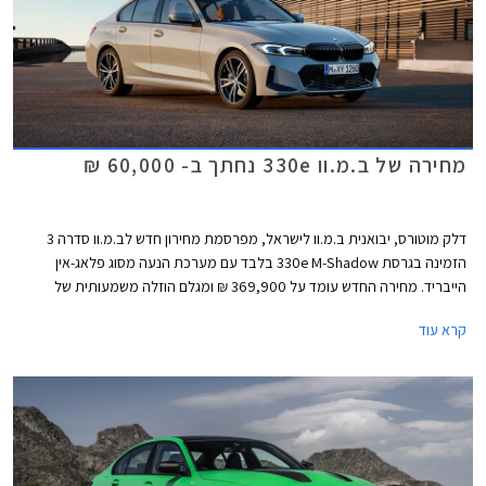
מחירה של ב.מ.וו 330e נחתך ב- 60,000 ₪
דלק מוטורס, יבואנית ב.מ.וו לישראל, מפרסמת מחירון חדש לב.מ.וו סדרה 3
הזמינה בגרסת 330e M-Shadow בלבד עם מערכת הנעה מסוג פלאג-אין
הייבריד. מחירה החדש עומד על 369,900 ₪ ומגלם הוזלה משמעותית של
60,000 ₪ מהמחיר הקודם שעמד על 429,900 ₪ והרחיק את הרוכשים. כמו כן,
קרא עוד
המלאי מוגבל ועומד על 50 רכבים בלבד כך שאולי מדובר גם בחיסול מלאי
לקראת השקת הדור הבא אשר צפוי להחליף את הדור הנוכחי הוותיק.