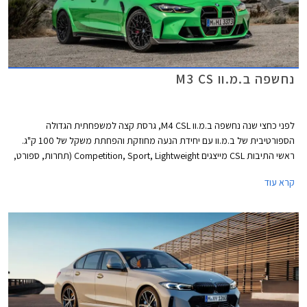
נחשפה ב.מ.וו M3 CS
לפני כחצי שנה נחשפה ב.מ.וו M4 CSL, גרסת קצה למשפחתית הגדולה
הספורטיבית של ב.מ.וו עם יחידת הנעה מחוזקת והפחתת משקל של 100 ק"ג.
ראשי התיבות CSL מייצגים Competition, Sport, Lightweight (תחרות, ספורט,
ומשקל קל). אותה גרסה הייתה חלק מחגיגות היובל של חטיבת הספורט M של
קרא עוד
ב.מ.וו ויוצרה ב- 1,000 עותקים בלבד. לא הספקתם להניח את ידכם על אחת?
יתכן שב.מ.וו M3 CS היא התשובה עבורכם. ב.מ.וו לא פרסמה כמה עותקים היא
מתכוונת לייצר מגרסה זו אך סביר להניח שגם כאן הייצור מוגבל לכמה אלפי
מכוניות. דלק מוטורס יבואנית ב.מ.וו לישאל מסרה כי ב.מ.וו M3 CS צפויה להגיע
לישראל ברבעון השלישי לשנת 2023.