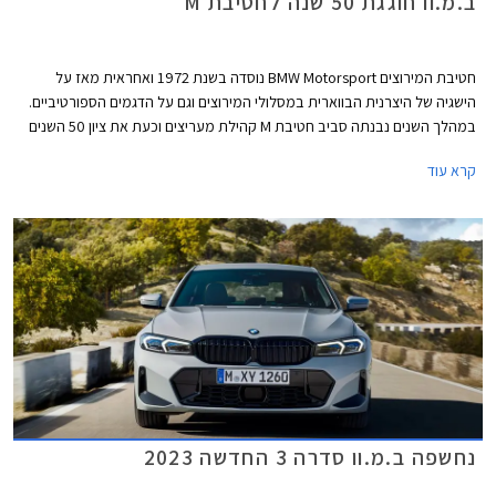
ב.מ.וו חוגגת 50 שנה לחטיבת M
חטיבת המירוצים BMW Motorsport נוסדה בשנת 1972 ואחראית מאז על
הישגיה של היצרנית הבווארית במסלולי המירוצים וגם על הדגמים הספורטיביים.
במהלך השנים נבנתה סביב חטיבת M קהילת מעריצים וכעת את ציון 50 השנים
להיווסדה חוגגת החטיבה עם מהדורה מיוחדת לדגמי ב.מ.וו M3 וב.מ.וו M4.
קרא עוד
נחשפה ב.מ.וו סדרה 3 החדשה 2023