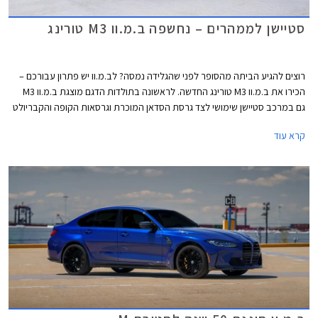
סטיישן לממהרים – נחשפה ב.מ.וו M3 טורינג
רוצים להגיע הביתה מהסופר לפני שהגלידה נמסה? לב.מ.וו יש פתרון עבורכם –
הכירו את ב.מ.וו M3 טורינג החדשה. לראשונה בתולדות הדגם מוצגת ב.מ.וו M3
גם במרכב סטיישן שימושי לצד גרסת הסדאן המוכרת וגרסאות הקופה והקבריולט
הממותגות בשנים האחרונות כב.מ.וו M4. המתחרות האמינו יותר בתצורת
קרא עוד
הסטיישן עד כדי כך שאאודי מציעה את RS4 בתצורת אוונט (סטיישן) בלבד.