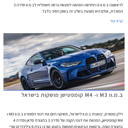
לראשונה ב.מ.וו i3 החדשה המהווה למעשה גרסה חשמלית לב.מ.וו סדרה 3
המוכרת, אולם היא מוצעת בשלב זה בשוק הסיני בלבד.
קרא עוד
ב.מ.וו M3 ו- M4 קומפטישן מושקות בישראל
דלק מוטורס, יבואנית ב.מ.וו לישראל, משיקה היום את דגמי הספורט ב.מ.וו M3 ו-
M4 קומפטישן, המהוות את דגמי הקצה של סדרה 3 בתצורת סדאן וסדרה 4
בתצורת קופה. גרסאות הביצועים חמושות במנוע טורבו בנזין 6 צילינדרים טורי