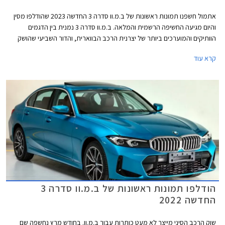
אתמול חשפנו תמונות ראשונות של ב.מ.וו סדרה 3 החדשה 2023 שהודלפו מסין
והיום מגיעה החשיפה הרשמית והמלאה. ב.מ.וו סדרה 3 נמנית בין הדגמים
הוותיקים והמוערכים ביותר של יצרנית הרכב הבווארית, והדור השביעי שהושק
בשלהי שנת 2018 זוכה כעת למתיחת פנים של אמצע מחזור חיי הדגם,
קרא עוד
שתאפשר לו להמשיך להתמודד בכבוד עם המתחרות בסגמנט התחרותי.
הודלפו תמונות ראשונות של ב.מ.וו סדרה 3
החדשה 2022
שוק הרכב הסיני מייצר לא מעט כותרות עבור ב.מ.וו. בחודש מרץ נחשפה שם