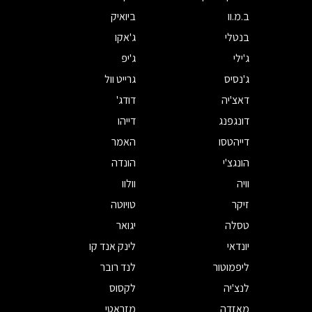
ב.מ.וו
ביואיק
בנטלי
ג'אקו
ג'ילי
ג'יפ
ג'נסיס
גרייט וול
דאצ'יה
דודג'
דונגפנג
דייהו
דייהטסו
האמר
הונגצ'י
הונדה
וויה
וולוו
זיקר
טויוטה
טסלה
יגואר
יונדאי
לינק אנד קו
ליפמוטור
לנד רובר
לנצ'יה
לקסוס
מאזדה
מזראטי