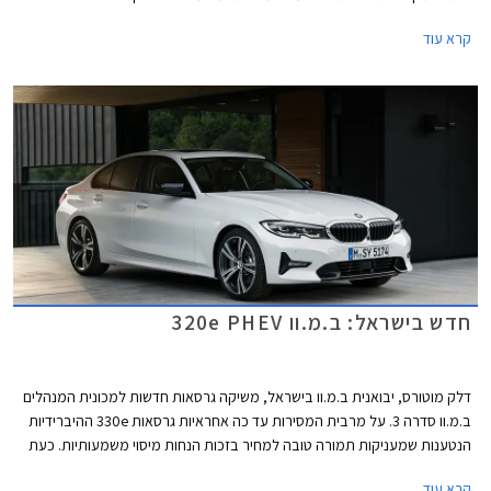
בנפח 3.0 ליטרים עם הספק מרבי של 510 כ"ס ומומנט מרבי של 66.3 קג"מ.
קרא עוד
המנוע משודך לתיבת 8 הילוכים אוטומטית עם יחסי העברה ראשונים מקוצרים,
פתיחת מצערת אלקטרונית לטובת גז ביניים בעת העברת הילוכים, ופונקציית
בקרת שיגור המאפשרת תאוצה מעמידה למאה קמ"ש תוך 3.9 שניות, למאתיים
קמ"ש תוך 12.5 שניות, ולמהירות מרבית מוגבלת אלקטרונית עד 250 קמ"ש.
חדש בישראל: ב.מ.וו 320e PHEV
דלק מוטורס, יבואנית ב.מ.וו בישראל, משיקה גרסאות חדשות למכונית המנהלים
ב.מ.וו סדרה 3. על מרבית המסירות עד כה אחראיות גרסאות 330e ההיברידיות
הנטענות שמעניקות תמורה טובה למחיר בזכות הנחות מיסוי משמעותיות. כעת
מרחיבה ב.מ.וו את מבחר הגרסאות ההיברידיות הנטענות עם גרסת כניסה חדשה
קרא עוד