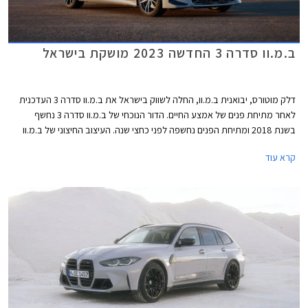
ב.מ.וו סדרה 3 החדשה 2023 מושקת בישראל
דלק מוטורס, יבואנית ב.מ.וו, החלה לשווק בישראל את ב.מ.וו סדרה 3 העדכנית
לאחר מתיחת פנים של אמצע החיים. הדור הנוכחי של ב.מ.וו סדרה 3 נחשף
בשנת 2018 ומתיחת הפנים נחשפה לפני כחצי שנה. העיצוב החיצוני של ב.מ.וו
סדרה 3 זכה לנגיעות קלות המייצרות מראה מודרני וספורטיבי יותר. למעט גרסת
קרא עוד
הכניסה כל הדגמים ישווקו בישראל עם חבילות אבזור M הכוללת פגושים
ספורטיביים וחישוקים קלים בקוטר 18 אינץ'. מחיריה של ב.מ.וו סדרה 3
המעודכנת עומדים על החל מ- 290,000 ₪ ומגלמים התייקרות משמעותית
ביחס לדגם היוצא בסך 30,000 ₪ לגרסת הבנזין ו- 20,000 ₪ לגרסאות
ההיברידיות.