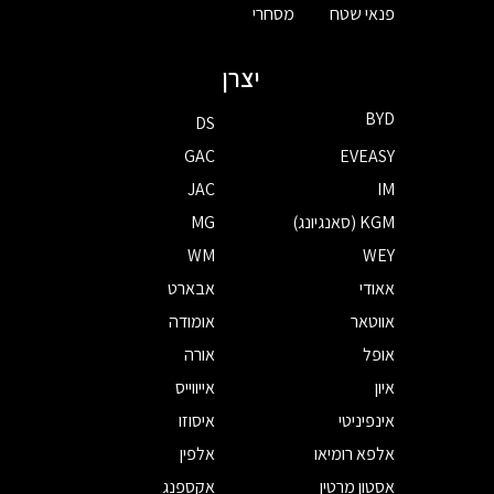
פנאי שטח
מסחרי
יצרן
BYD
DS
GAC
EVEASY
JAC
IM
KGM (סאנגיונג)
MG
WM
WEY
אאודי
אבארט
אווטאר
אומודה
אופל
אורה
איון
אייווייס
אינפיניטי
איסוזו
אלפא רומיאו
אלפין
אסטון מרטין
אקספנג