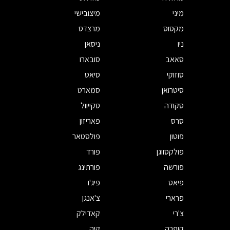
מיני
מיצובישי
מקסוס
מרצדס
ניו
ניסאן
סאאב
סובארו
סוזוקי
סיאט
סיטרואן
סמארט
סקודה
סקייוול
סרס
פאריזון
פוטון
פולסטאר
פולקסווגן
פורד
פורשה
פורתינג
פיאט
פיג'ו
פרארי
צ'אנגן
צ'רי
קאדילק
קופרה
קיה