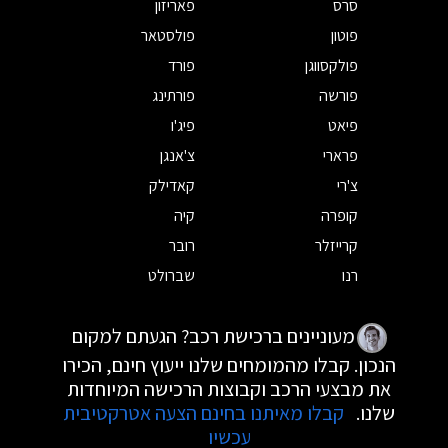
סרס
פאריזון
פוטון
פולסטאר
פולקסווגן
פורד
פורשה
פורתינג
פיאט
פיג'ו
פרארי
צ'אנגן
צ'רי
קאדילק
קופרה
קיה
קרייזלר
רובר
רנו
שברולט
מעוניינים ברכישת רכב? הגעתם למקום
הנכון. קבלו מהמומחים שלנו ייעוץ חינם, הכירו
את מבצעי הרכב וקבוצות הרכישה המיוחדות
שלנו.
קבלו מאיתנו בחינם הצעה אטרקטיבית
עכשיו