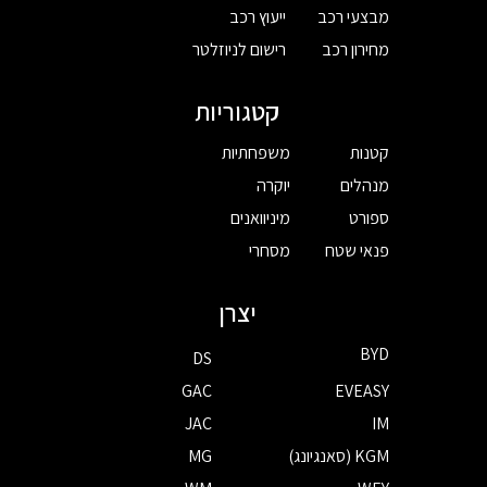
מבצעי רכב
ייעוץ רכב
מחירון רכב
רישום לניוזלטר
קטגוריות
קטנות
משפחתיות
מנהלים
יוקרה
ספורט
מיניוואנים
פנאי שטח
מסחרי
יצרן
BYD
DS
GAC
EVEASY
JAC
IM
KGM (סאנגיונג)
MG