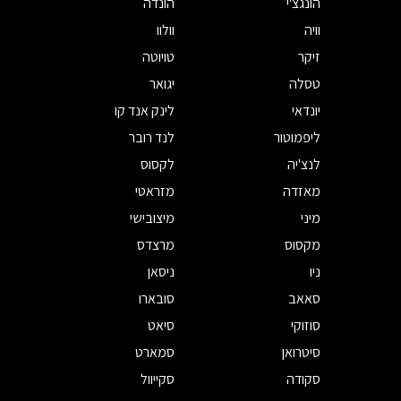
הונגצ'י
הונדה
וויה
וולוו
זיקר
טויוטה
טסלה
יגואר
יונדאי
לינק אנד קו
ליפמוטור
לנד רובר
לנצ'יה
לקסוס
מאזדה
מזראטי
מיני
מיצובישי
מקסוס
מרצדס
ניו
ניסאן
סאאב
סובארו
סוזוקי
סיאט
סיטרואן
סמארט
סקודה
סקייוול