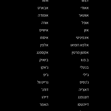
WM
WEY
אאודי
אבארט
אווטאר
אומודה
אופל
אורה
איון
אייווייס
אינפיניטי
איסוזו
אלפא רומיאו
אלפין
אסטון מרטין
אקספנג
ב.מ.וו
ביואיק
בנטלי
ג'אקו
ג'ילי
ג'יפ
ג'נסיס
גרייט וול
דאצ'יה
דודג'
דונגפנג
דייהו
דייהטסו
האמר