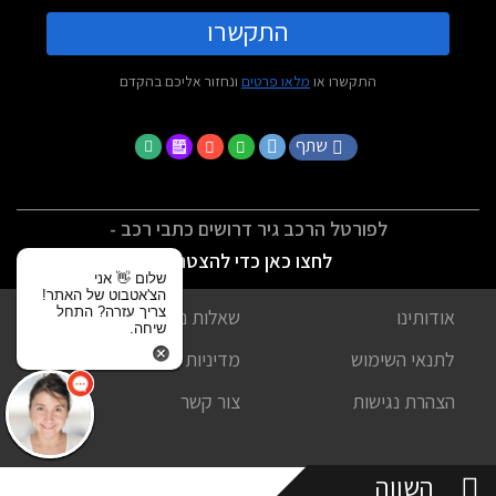
התקשרו
התקשרו או
מלאו פרטים
ונחזור אליכם בהקדם
שתף
לפורטל הרכב גיר דרושים כתבי רכב -
לחצו כאן כדי להצטרף
שלום 👋 אני
הצ'אטבוט של האתר!
צריך עזרה? התחל
אודותינו
שאלות נפוצות
שיחה.
לתנאי השימוש
מדיניות פרטיות
הצהרת נגישות
צור קשר
השווה