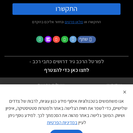
התקשרו
התקשרו או
מלאו פרטים
ונחזור אליכם בהקדם
שתף
לפורטל הרכב גיר דרושים כתבי רכב -
לחצו כאן כדי להצטרף
אודותינו
שאלות נפוצות
×
לתנאי השימוש
מדיניות פרטיות
אנו משתמשים בטכנולוגיות איסוף מידע כגון עוגיות, לרבות של צדדים
הצהרת נגישות
צור קשר
שלישיים, כדי לשפר את חווית הגלישה באתר ולמטרות סטטיסטיקה, איפיון
ושיווק. המשך גלישה באתר מהווה את הסכמתך לכך. למידע נוסף ניתן
עוגיות
לעיין
במדיניות הפרטיות