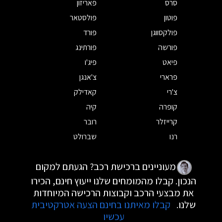
סרס
פאריזון
פוטון
פולסטאר
פולקסווגן
פורד
פורשה
פורתינג
פיאט
פיג'ו
פרארי
צ'אנגן
צ'רי
קאדילק
קופרה
קיה
קרייזלר
רובר
רנו
שברולט
מעוניינים ברכישת רכב? הגעתם למקום
הנכון. קבלו מהמומחים שלנו ייעוץ חינם, הכירו
את מבצעי הרכב וקבוצות הרכישה המיוחדות
שלנו.
קבלו מאיתנו בחינם הצעה אטרקטיבית
עכשיו