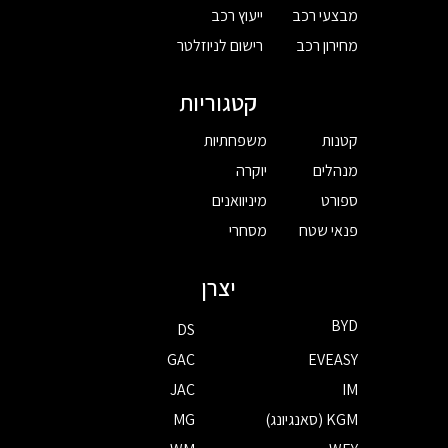
מבצעי רכב
ייעוץ רכב
מחירון רכב
רישום לניוזלטר
קטגוריות
קטנות
משפחתיות
מנהלים
יוקרה
ספורט
מיניוואנים
פנאי שטח
מסחרי
יצרן
BYD
DS
GAC
EVEASY
JAC
IM
KGM (סאנגיונג)
MG