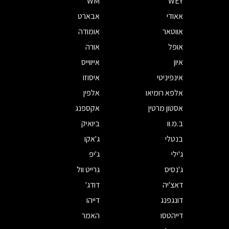
WM
WEY
אאודי
אבארט
אווטאר
אומודה
אופל
אורה
איון
אייווייס
אינפיניטי
איסוזו
אלפא רומיאו
אלפין
אסטון מרטין
אקספנג
ב.מ.וו
ביואיק
בנטלי
ג'אקו
ג'ילי
ג'יפ
ג'נסיס
גרייט וול
דאצ'יה
דודג'
דונגפנג
דייהו
דייהטסו
האמר