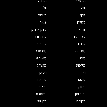
הונגצ'י
הונדה
וויה
וולוו
זיקר
טויוטה
טסלה
יגואר
יונדאי
לינק אנד קו
ליפמוטור
לנד רובר
לנצ'יה
לקסוס
מאזדה
מזראטי
מיני
מיצובישי
מקסוס
מרצדס
ניו
ניסאן
סאאב
סובארו
סוזוקי
סיאט
סיטרואן
סמארט
סקודה
סקייוול