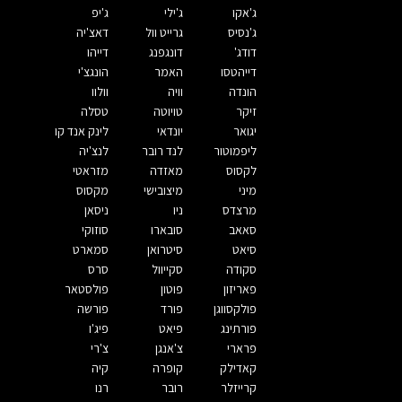
ג'אקו
ג'ילי
ג'יפ
ג'נסיס
גרייט וול
דאצ'יה
דודג'
דונגפנג
דייהו
דייהטסו
האמר
הונגצ'י
הונדה
וויה
וולוו
זיקר
טויוטה
טסלה
יגואר
יונדאי
לינק אנד קו
ליפמוטור
לנד רובר
לנצ'יה
לקסוס
מאזדה
מזראטי
מיני
מיצובישי
מקסוס
מרצדס
ניו
ניסאן
סאאב
סובארו
סוזוקי
סיאט
סיטרואן
סמארט
סקודה
סקייוול
סרס
פאריזון
פוטון
פולסטאר
פולקסווגן
פורד
פורשה
פורתינג
פיאט
פיג'ו
פרארי
צ'אנגן
צ'רי
קאדילק
קופרה
קיה
קרייזלר
רובר
רנו