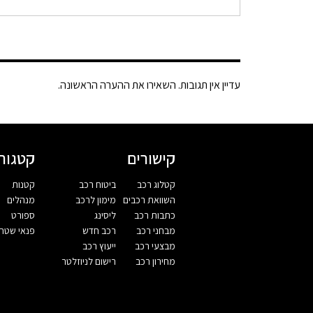
עדיין אין תגובות. השאירו את ההערה הראשונה.
קישורים
קטגורי
קטלוג רכב
ביטוח רכב
קטנות
השוואת רכבים
מימון לרכב
מנהלים
כתבות רכב
ליסינג
ספורט
מבחני רכב
רכב חדש
פנאי שטח
מבצעי רכב
ייעוץ רכב
מחירון רכב
רישום לניוזלטר