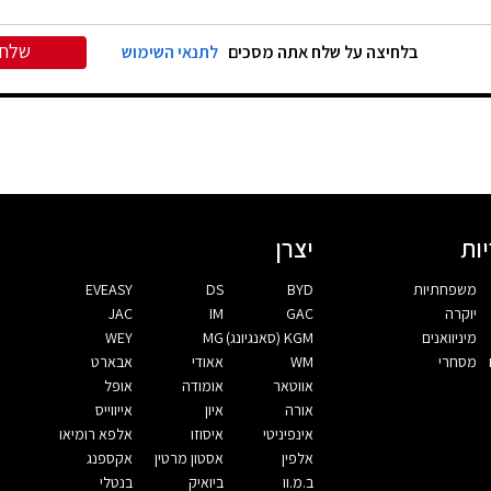
שלח
בלחיצה על שלח אתה מסכים
לתנאי השימוש
ות
יצרן
משפחתיות
BYD
DS
EVEASY
יוקרה
GAC
IM
JAC
מיניוואנים
KGM (סאנגיונג)
MG
WEY
מסחרי
WM
אאודי
אבארט
אווטאר
אומודה
אופל
אורה
איון
אייווייס
אינפיניטי
איסוזו
אלפא רומיאו
אלפין
אסטון מרטין
אקספנג
ב.מ.וו
ביואיק
בנטלי