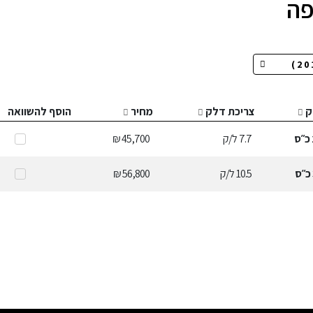
ק
צריכת דלק
מחיר
הוסף להשוואה
כ״ס
7.7
ל/ק
45,700 ₪
כ״ס
10.5
ל/ק
56,800 ₪