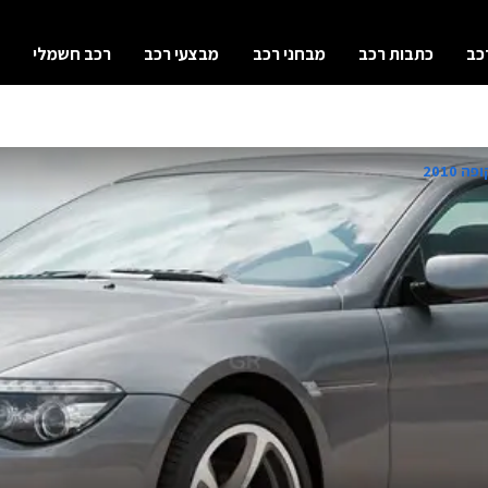
כב
כתבות רכב
מבחני רכב
מבצעי רכב
רכב חשמלי