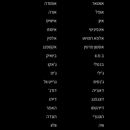
אווטאר
אומודה
אופל
אורה
איון
אייווייס
אינפיניטי
איסוזו
אלפא רומיאו
אלפין
אסטון מרטין
אקספנג
ב.מ.וו
ביואיק
בנטלי
ג'אקו
ג'ילי
ג'יפ
ג'נסיס
גרייט וול
דאצ'יה
דודג'
דונגפנג
דייהו
דייהטסו
האמר
הונגצ'י
הונדה
וויה
וולוו