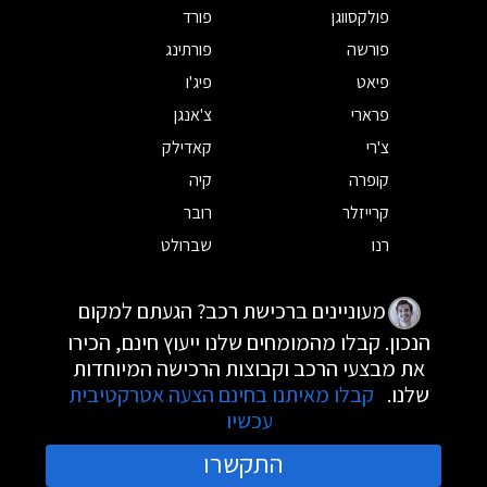
פולקסווגן
פורד
פורשה
פורתינג
פיאט
פיג'ו
פרארי
צ'אנגן
צ'רי
קאדילק
קופרה
קיה
קרייזלר
רובר
רנו
שברולט
מעוניינים ברכישת רכב? הגעתם למקום
הנכון. קבלו מהמומחים שלנו ייעוץ חינם, הכירו
את מבצעי הרכב וקבוצות הרכישה המיוחדות
שלנו.
קבלו מאיתנו בחינם הצעה אטרקטיבית
עכשיו
התקשרו