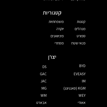
קטגוריות
קטנות
משפחתיות
מנהלים
יוקרה
ספורט
מיניוואנים
פנאי שטח
מסחרי
יצרן
BYD
DS
GAC
EVEASY
JAC
IM
KGM (סאנגיונג)
MG
WM
WEY
אאודי
אבארט