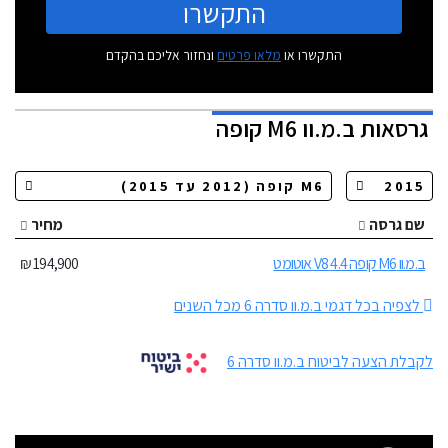
התקשרו
התקשרו או
מלאו פרטים
ונחזור אליכם בהקדם
גרסאות
ב.מ.וו M6 קופה
שם גרסה
מחיר
ב.מ.וו M6 קופה 4.4 V8 אוטומט
194,900 ₪
לצפיה בכל דגמי ב.מ.וו סדרה 6 מכל השנים
לקבלת הצעה לביטוח ב.מ.וו סדרה 6