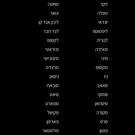
זיקר
טויוטה
טסלה
יגואר
יונדאי
לינק אנד קו
ליפמוטור
לנד רובר
לנצ'יה
לקסוס
מאזדה
מזראטי
מיני
מיצובישי
מקסוס
מרצדס
ניו
ניסאן
סאאב
סובארו
סוזוקי
סיאט
סיטרואן
סמארט
סקודה
סקייוול
סרס
פאריזון
פוטון
פולסטאר