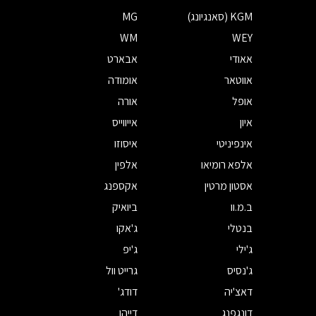
KGM (סאנגיונג)
MG
WM
WEY
אאודי
אבארט
אווטאר
אומודה
אופל
אורה
איון
אייווייס
אינפיניטי
איסוזו
אלפא רומיאו
אלפין
אסטון מרטין
אקספנג
ב.מ.וו
ביואיק
בנטלי
ג'אקו
ג'ילי
ג'יפ
ג'נסיס
גרייט וול
דאצ'יה
דודג'
דונגפנג
דייהו