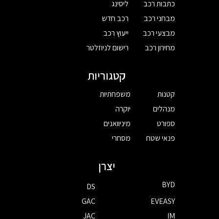
כתבות רכב
ליסינג
מבחני רכב
רכב חדש
מבצעי רכב
ייעוץ רכב
מחירון רכב
רישום לניוזלטר
קטגוריות
קטנות
משפחתיות
מנהלים
יוקרה
ספורט
מיניוואנים
פנאי שטח
מסחרי
יצרן
BYD
DS
GAC
EVEASY
JAC
IM