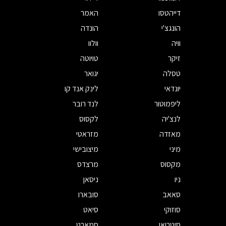
דייהטסו
האמר
הונגצ'י
הונדה
וויה
וולוו
זיקר
טויוטה
טסלה
יגואר
יונדאי
לינק אנד קו
ליפמוטור
לנד רובר
לנצ'יה
לקסוס
מאזדה
מזראטי
מיני
מיצובישי
מקסוס
מרצדס
ניו
ניסאן
סאאב
סובארו
סוזוקי
סיאט
סיטרואן
סמארט