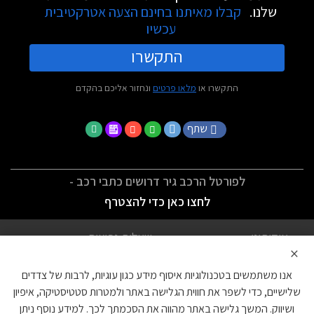
שלנו.
קבלו מאיתנו בחינם הצעה אטרקטיבית
עכשיו
התקשרו
התקשרו או
מלאו פרטים
ונחזור אליכם בהקדם
שתף
לפורטל הרכב גיר דרושים כתבי רכב -
לחצו כאן כדי להצטרף
אודותינו
שאלות נפוצות
×
לתנאי השימוש
מדיניות פרטיות
אנו משתמשים בטכנולוגיות איסוף מידע כגון עוגיות, לרבות של צדדים
הצהרת נגישות
צור קשר
שלישיים, כדי לשפר את חווית הגלישה באתר ולמטרות סטטיסטיקה, איפיון
ושיווק. המשך גלישה באתר מהווה את הסכמתך לכך. למידע נוסף ניתן