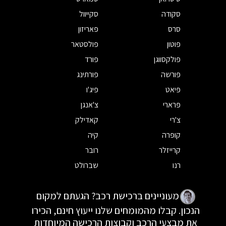
סקודה
סקייוול
סרס
פאריזון
פוטון
פולסטאר
פולקסווגן
פורד
פורשה
פורתינג
פיאט
פיג'ו
פרארי
צ'אנגן
צ'רי
קאדילק
קופרה
קיה
קרייזלר
רובר
רנו
שברולט
מעוניינים ברכישת רכב? הגעתם למקום
הנכון. קבלו מהמומחים שלנו ייעוץ חינם, הכירו
את מבצעי הרכב וקבוצות הרכישה המיוחדות