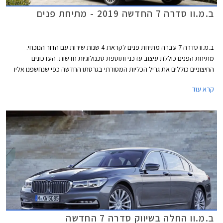
ב.מ.וו סדרה 7 החדשה 2019 - מתיחת פנים
ב.מ.וו סדרה 7 עברה מתיחת פנים לקראת 4 שנות שירות עם הדור הנוכחי.
מתיחת הפנים כוללת עיצוב עדכני ותוספת טכנולוגיות חדשות. העדכונים
החיצוניים כוללים את גריל הכליות המסורתי בגרסתו החדשה כפי שנחשפנו אליו
לראשונה בב.מ.וו X7. ספינת הדגל המעודכנת מציגה גריל ענק שמידותיו צמחו ב-
קרא עוד
40% ביחס לדגם הפורש. עוד ניתן להבחין בסמל המותג במידות גדולות יותר,
ובגופי תאורה קדמיים צרים יותר, עם אופציה לתאורה מסוג לייזר. כמו כן טוענת
ב.מ.וו להפחתת מקדם הגרר בעזרת זרימת אוויר חלקה יותר סביב המרכב.
ב.מ.וו החלה בשיווק סדרה 7 החדשה