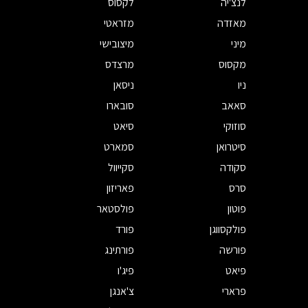
לנצ'יה
לקסוס
מאזדה
מזראטי
מיני
מיצובישי
מקסוס
מרצדס
ניו
ניסאן
סאאב
סובארו
סוזוקי
סיאט
סיטרואן
סמארט
סקודה
סקייוול
סרס
פאריזון
פוטון
פולסטאר
פולקסווגן
פורד
פורשה
פורתינג
פיאט
פיג'ו
פרארי
צ'אנגן