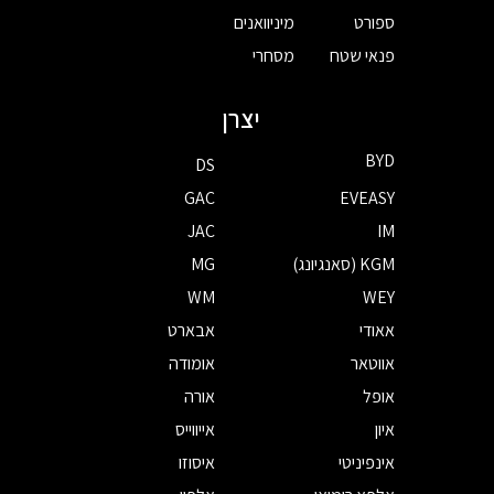
ספורט
מיניוואנים
פנאי שטח
מסחרי
יצרן
BYD
DS
GAC
EVEASY
JAC
IM
KGM (סאנגיונג)
MG
WM
WEY
אאודי
אבארט
אווטאר
אומודה
אופל
אורה
איון
אייווייס
אינפיניטי
איסוזו