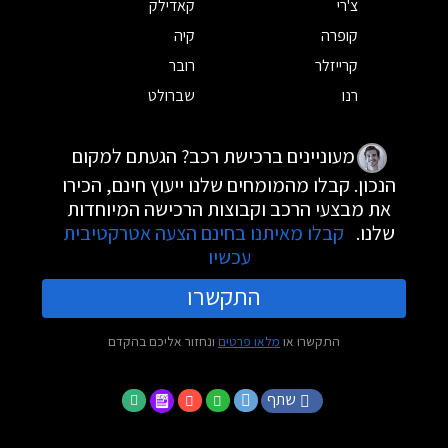
צ'רי
קאדילק
קופרה
קיה
קרייזלר
רובר
רנו
שברולט
מעוניינים ברכישת רכב? הגעתם למקום
הנכון. קבלו מהמומחים שלנו ייעוץ חינם, הכירו
את מבצעי הרכב וקבוצות הרכישה המיוחדות
שלנו.
קבלו מאיתנו בחינם הצעה אטרקטיבית
עכשיו
התקשרו
התקשרו או
מלאו פרטים
ונחזור אליכם בהקדם
שתף