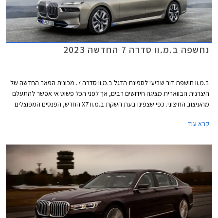
נחשפה ב.מ.וו סדרה 7 החדשה 2023
ב.מ.וו חושפת דור שביעי לספינת הדגל ב.מ.וו סדרה 7. מכונית הפאר החדשה של
היצרנית הבווארית מציגה חידושים רבים, אך לפני הכל פשוט אי אפשר להתעלם
מהעיצוב החיצוני. כפי שצפינו בעת השקת ב.מ.וו X7 החדש, הפנסים המפוצלים
הגיעו גם לכאן ויחד עם חזית במתאר כמעט אנכי, גריל כליות רבוע ענקי ופגוש
קרא עוד
המשלב שלל כונסי אוויר, נוצרת חזית מעט קשה לעיכול. הדופן בניגוד לכך מציגה
מראה חלק ואלגנטי, עם ידיות דלתות שקועות ועיטור בספי הדלתות המשתנה
בהתאם לרמת הגימור. חלק מהגרסאות יוצעו בצביעה דו-גונית מקו המותניים
ומעלה. גם הזנב מציג מראה נקי יחסית, עם יחידות תאורה צרות ולוחית רישוי
שנדדה מדלת תא המטען אל הפגוש שעיצובו משתנה בהתאם לרמת הגימור.