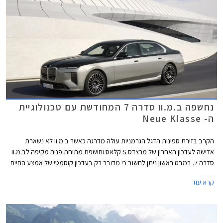
נחשפה ב.מ.וו סדרה 7 המחודשת עם טכנולוגיית
ה- Neue Klasse
הקרב בזירת ספינות הדגל הגרמניות עולה מדרגה כאשר ב.מ.וו לא נשארת
אדישה לעדכון האחרון של מרצדס S קלאס וחושפת מתיחת פנים מקיפה לב.מ.וו
סדרה 7. במבט ראשון ניתן לחשוב כי מדובר רק בעדכון קוסמטי של אמצע החיים
אך למעשה מדובר בהטמעת הטכנולוגיה של דגמי הדור החדש (Neue Klasse)
קרא עוד
אותה פגשנו בדגמים החשמליים הצעירים של המותג, אם כי שפת העיצוב
החיצונית השנויה במחלוקת רק לוטשה ולא יישרה קו עם שפת העיצוב האחרונה
של ב.מ.וו.