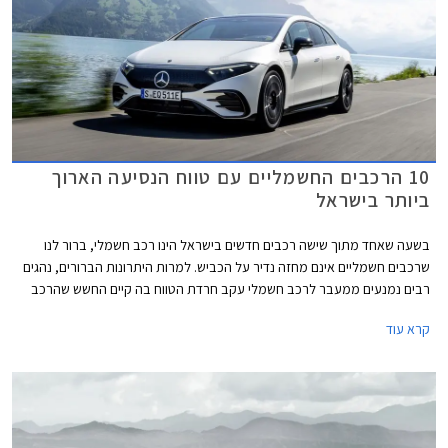
10 הרכבים החשמליים עם טווח הנסיעה הארוך
ביותר בישראל
בשעה שאחד מתוך שישה רכבים חדשים בישראל הינו רכב חשמלי, ברור לנו
שרכבים חשמליים אינם מחזה נדיר על הכביש. למרות היתרונות הברורים, נהגים
רבים נמנעים ממעבר לרכב חשמלי עקב חרדת הטווח בה קיים החשש שהרכב
לא יגיע ליעדו עקב סוללה חלשה ולא תימצא עמדת טעינה מהירה פנויה בדרך
קרא עוד
ליעד. בניגוד לרכבי בנזין ודיזל שאותם ניתן לתדלק במהירות ובקלות לפי הצורך
בכל תחנת דלק, התנהלות עם רכב חשמלי דורשת תכנון והקפדה על טעינת
הסוללה.