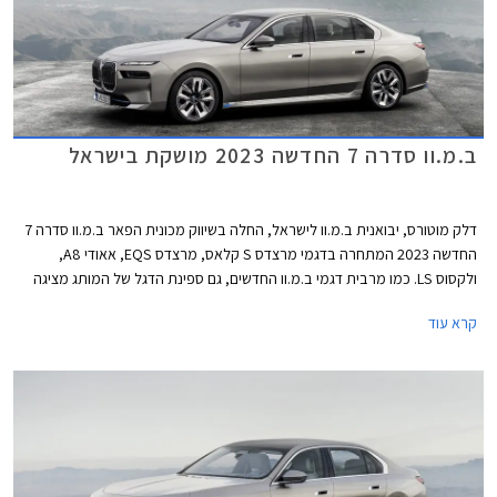
ב.מ.וו סדרה 7 החדשה 2023 מושקת בישראל
דלק מוטורס, יבואנית ב.מ.וו לישראל, החלה בשיווק מכונית הפאר ב.מ.וו סדרה 7
החדשה 2023 המתחרה בדגמי מרצדס S קלאס, מרצדס EQS, אאודי A8,
ולקסוס LS. כמו מרבית דגמי ב.מ.וו החדשים, גם ספינת הדגל של המותג מציגה
עיצוב בלתי שגרתי ושנוי במחלוקת. החזית כמעט אנכית וכוללת גריל כליות
קרא עוד
בגודל עצום עם מסגרת מוארת שגונב את ההצגה, ופנסי לד צרים מפוצלים
המשובצים באבני קריסטל מבית סברובסקי. מהצד מתקבל עיצוב נקי ואלגנטי
ומאחור מראה מינימליסטי עם יחידות תאורה צרות ופגוש גדול וחלק למדי. בכל
אופן, למכונית נוכחות מובחנת בכביש בין היתר בזכות מרכב באורך 5.4 מטרים.