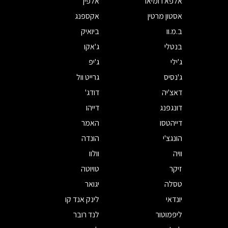
אלפא רומיאו
אלפין
אסטון מרטין
אקספנג
ב.מ.וו
ביואיק
בנטלי
ג'אקו
ג'ילי
ג'יפ
ג'נסיס
גרייט וול
דאצ'יה
דודג'
דונגפנג
דייהו
דייהטסו
האמר
הונגצ'י
הונדה
וויה
וולוו
זיקר
טויוטה
טסלה
יגואר
יונדאי
לינק אנד קו
ליפמוטור
לנד רובר