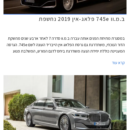
ב.מ.וו 745e פלאג-אין 2019 נחשפת
במסגרת מתיחת הפנים אותה עברה ב.מ.וו סדרה 7 לאחר ארבע שנים מהשקת
הדור הנוכחי, משתדרגת גם גרסת הפלאג-אין הייבריד העונה לשם 745e. הגרסה
המעניינת כוללת יחידת הנעה משודרגת ביחס לדגם הפורש, המשלבת מנוע
טורבו בנזין בנפח 3.0 ליטרים בהספק 285 כ"ס ומומנט של 45.9 קג"מ עם מנוע
קרא עוד
חשמלי בהספק 113 כ"ס היוצרים יחדיו הספק משולב של 394 כ"ס ומומנט של
61.6 קג"מ. המנוע משודך לתיבת 8 הילוכים אוטומטית פלנטרית מבית ZF
ומספק תאוצה 0-100 קמ"ש תוך 5.2 שניות, וצריכת דלק של 2.1 ליטר ל- 100
ק"מ עם סוללה טעונה. טווח הנסיעה החשמלי עומד על 58 ק"מ בנסיעה
במהירות של עד 140 קמ"ש.