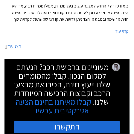
ב.מ.וו סדרה 7 החדשה מציגה עיצוב בעל נוכחות, אפילו נוכחות רבה, אך היא
אינה מציגה שינוי יוצא דופן לעומת הדגם הקודם ואף דומה לו. המכונית מציגה
חזית מרשימה ובמבט מן הצד ניתן לראות את קו הגג שמשתפל לקראת סוף
המרכב ותחתיו חלון צד אחורי שנתחם על ידי קורת C חדה. מאחור ניתן לראות
קרא עוד
פס כרום שמשתלב בפנסים וארבע פתחי מפלט שמוסיפים למראה הדינאמי של
הרכב.
הצג עוד
מעוניינים ברכישת רכב? הגעתם
למקום הנכון. קבלו מהמומחים
שלנו ייעוץ חינם, הכירו את מבצעי
הרכב וקבוצות הרכישה המיוחדות
שלנו.
קבלו מאיתנו בחינם הצעה
אטרקטיבית עכשיו
התקשרו