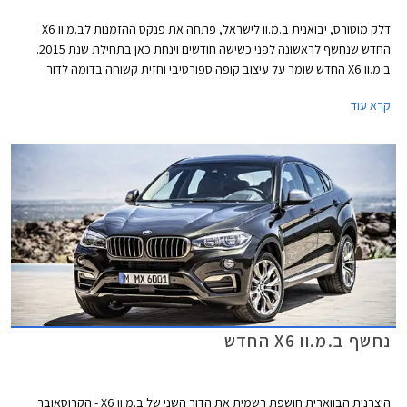
דלק מוטורס, יבואנית ב.מ.וו לישראל, פתחה את פנקס ההזמנות לב.מ.וו X6
החדש שנחשף לראשונה לפני כשישה חודשים וינחת כאן בתחילת שנת 2015.
ב.מ.וו X6 החדש שומר על עיצוב קופה ספורטיבי וחזית קשוחה בדומה לדור
הקודם שהושק לראשונה בשנת 2008 וזכה להצלחה עם קרוב ל- 250,000
קרא עוד
רכבים שנמכרו בעולם ומעל 500 רכבים שנמכרו בישראל.
נחשף ב.מ.וו X6 החדש
היצרנית הבווארית חושפת רשמית את הדור השני של ב.מ.וו X6 - הקרוסאובר