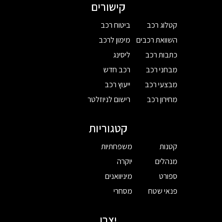
קישורים
קטלוג רכב
ביטוח רכב
השוואת רכבים
מימון לרכב
כתבות רכב
ליסינג
מבחני רכב
רכב חדש
מבצעי רכב
ייעוץ רכב
מחירון רכב
רישום לניוזלטר
קטגוריות
קטנות
משפחתיות
מנהלים
יוקרה
ספורט
מיניוואנים
פנאי שטח
מסחרי
יצרן