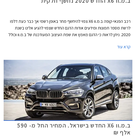
ב.מ.וו X6 החדש 2020 נחשף חלקית
רכב הפנאי-קופה ב.מ.וו X6 צפוי להיחשף מחר באופן רשמי אך כבר כעת דלפו
לרשת מספר תמונות ומידעים אודות הדגם החדש שצפוי להגיע אלינו בשנת
2020. ניתן לראות כי הדגם מאמץ את שפת העיצוב המעודכנת של ב.מ.וו וכולל
גריל כליות ענק אשר ב- X6 כולל גם תאורה פנימית המאירה אותו. מאחור ניתן
קרא עוד
לזהות גופי תאורה צרים המעצימים את אפקט הרוחב ומעליהם ספוילר אחורי
בולט. מן הצד ניסו להקנות מעצבי ב.מ.וו מראה תלת ממדי בזכות תפיחות בבתי
הגלגלים ובכתפיים.
ב.מ.וו X6 החדש בישראל. המחיר החל מ- 590
אלף ₪