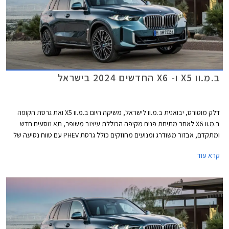
ב.מ.וו X5 ו- X6 החדשים 2024 בישראל
דלק מוטורס, יבואנית ב.מ.וו לישראל, משיקה היום ב.מ.וו X5 ואת גרסת הקופה
ב.מ.וו X6 לאחר מתיחת פנים מקיפה הכוללת עיצוב משופר, תא נוסעים חדש
ומתקדם, אבזור משודרג ומנועים מחוזקים כולל גרסת PHEV עם טווח נסיעה של
104 ק"מ. שני הדגמים מתחרים בדגמים כגון מרצדס GLE המגיע גם בגרסת
קרא עוד
קופה, אאודי Q7 ו- Q8, וג'נסיס GV80 אשר קיבל לאחרונה גרסת קופה.