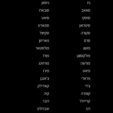
ניו
ניסאן
סאאב
סובארו
סוזוקי
סיאט
סיטרואן
סמארט
סקודה
סקייוול
סרס
פאריזון
פוטון
פולסטאר
פולקסווגן
פורד
פורשה
פורתינג
פיאט
פיג'ו
פרארי
צ'אנגן
צ'רי
קאדילק
קופרה
קיה
קרייזלר
רובר
רנו
שברולט