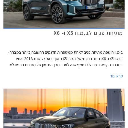
מתיחת פנים לב.מ.וו X5 ו- X6
ב.מ.וו חושפת מתיחת פנים לאחת ממשפחות הדגמים החשובה ביותר במבחר -
ב.מ.וו X5 ו- X6. הדור הנוכחי של ב.מ.וו X5 נחשף באמצע שנת 2018 ואחיו
במרכב הקופה ב.מ.וו X6 נחשף שנה לאחר מכן. התזמון של מתיחת הפנים לא
יכל להיות טוב יותר שכן המתחרה הישיר מרצדס GLE נחשף בדגם מעודכן
קרא עוד
בתחילת החודש. שיווקם של ב.מ.וו X5 ו- X6 המעודכנים יחל בחודש אפריל 2023,
הייצור יתקיים במפעלי ב.מ.וו בארצות הברית, בשוק הסיני תשווק גרסה ייעודית
המיוצרת במפעל דדונג הסיני אותו מפעילה ב.מ.וו בשיתוף פעולה עם קונצרן
בריליאנס הסיני.