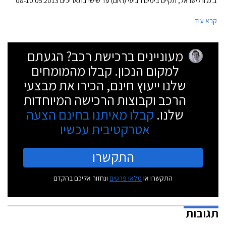
ב.מ.וו לישראל, תקיים בימים רביעי (היום) עד שישי בתאריכים 08-10.05.2013
ימי מכירה מיוחדים לכל דגמי הפנאי שטח של החברה שכידוע נושאים קידומת X
קרא עוד
בשמם.
מעוניינים ברכישת רכב? הגעתם
למקום הנכון. קבלו מהמומחים
שלנו ייעוץ חינם, הכירו את מבצעי
הרכב וקבוצות הרכישה המיוחדות
שלנו.
קבלו מאיתנו בחינם הצעה
אטרקטיבית עכשיו
התקשרו
התקשרו או
מלאו פרטים
ונחזור אליכם בהקדם
תגובות