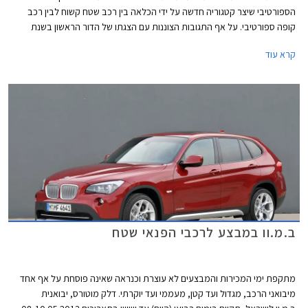
הספורטיבי שיצר קטגוריה חדשה על ידי הכלאה בין רכב שטח קשוח לבין רכב
קופה ספורטיבי. על אף התגובות הצוננות עם הצגתו של הדור הראשון בשנת
2008, זכה הרכב לשבחים רבים בהמשך והציג נתוני מכירות מעוררי קנאה.
קרא עוד
בסה"כ נמכרו כ- 250,000 יחידות ברחבי העולם, נתון שגרם לחלק מהמתחרות
לשוב לשולחן הסרטוטים.
ב.מ.וו במבצע לרכבי הפנאי שטח
מתקפת ימי המכירות והמבצעים לא עוצרת וכנראה שאינה פוסחת על אף אחד
מיבואני הרכב, מגדול ועד קטן, מעממי ועד יוקרתי. דלק מוטורס, יבואנית