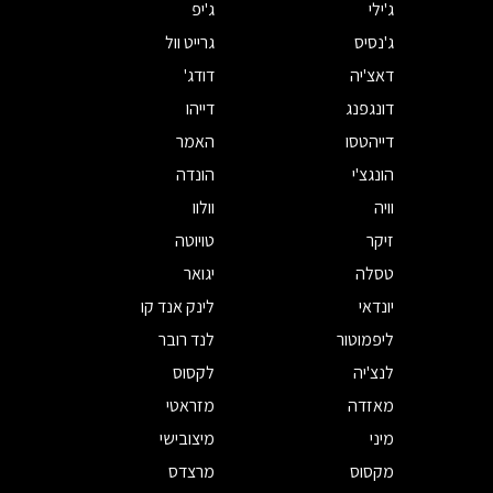
ג'ילי
ג'יפ
ג'נסיס
גרייט וול
דאצ'יה
דודג'
דונגפנג
דייהו
דייהטסו
האמר
הונגצ'י
הונדה
וויה
וולוו
זיקר
טויוטה
טסלה
יגואר
יונדאי
לינק אנד קו
ליפמוטור
לנד רובר
לנצ'יה
לקסוס
מאזדה
מזראטי
מיני
מיצובישי
מקסוס
מרצדס