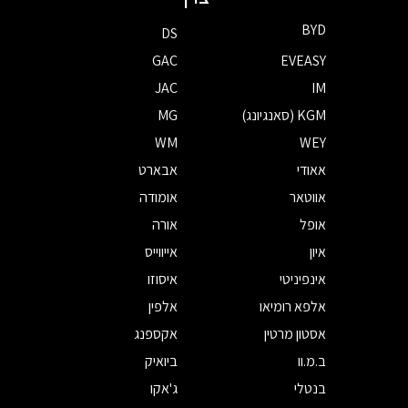
BYD
DS
GAC
EVEASY
JAC
IM
KGM (סאנגיונג)
MG
WM
WEY
אאודי
אבארט
אווטאר
אומודה
אופל
אורה
איון
אייווייס
אינפיניטי
איסוזו
אלפא רומיאו
אלפין
אסטון מרטין
אקספנג
ב.מ.וו
ביואיק
בנטלי
ג'אקו