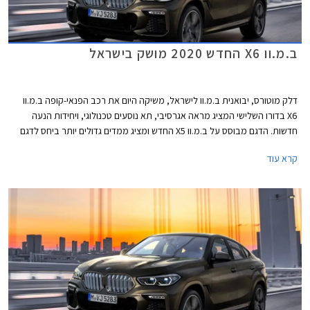
ב.מ.וו X6 החדש 2020 מושק בישראל
דלק מוטורס, יבואנית ב.מ.וו לישראל, משיקה היום את רכב הפנאי-קופה ב.מ.וו
X6 בדורו השלישי המציג מראה אגרסיבי, תא נוסעים טכנולוגי, ויחידות הנעה
חדשות. הדגם מבוסס על ב.מ.וו X5 החדש ומציג ממדים גדולים יותר ביחס לדגם
הפורש. אורכו 4,935 מ"מ, רוחבו 2,004 מ"מ, גובהו 1,696 מ"מ, ובסיס
קרא עוד
הגלגלים באורך 2,975 מ"מ. תא המטען בנפח 580 ליטרים או 1,530 ליטרים
בקיפול המושבים האחוריים.