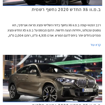
ב.מ.וו X6 החדש 2020 נחשף רשמית
רכב הפנאי-קופה ב.מ.וו X6 נחשף בדורו השלישי ומציג מראה אגרסיבי, תא
נוסעים טכנולוגי, ויחידות הנעה חדשות. הדגם מבוסס על ב.מ.וו X5 החדש ומציג
ממדים גדולים יותר ביחס לדגם הפורש. אורכו 4,935 מ"מ, רוחבו 2,004 מ"מ,
גובהו 1,696 מ"מ, ובסיס הגלגלים באורך 2,975 מ"מ. תא המטען בנפח 580
קרא עוד
ליטרים או 1,530 ליטרים בקיפול המושבים האחוריים.