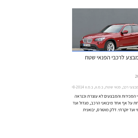
 גופי תאורה צרים המעצימים את אפקט
רכבים שנמכרו בעולם ומעל 0
הם ספוילר אחורי בולט. מן הצד ניסו
בישראל.
בי ב.מ.וו מראה תלת ממדי בזכות
י הגלגלים ובכתפיים.
במבצע לרכבי הפנאי שטח
צעי רכב, פנאי שטח, ב.מ.וו, ב.מ.וו X6 2008-2014, ב.מ.וו X1 2010-2015, ב.מ.וו X3 2012-2014ב.מ.וו X5 2010-2013
המכירות והמבצעים לא עוצרת וכנראה
ת על אף אחד מיבואני הרכב, מגדול ועד
ועד יוקרתי. דלק מוטורס, יבואנית
אל, תקיים בימים רביעי (היום) עד שישי
בתאריכים 08-10.05.2013 ימי מכירה מיוחדים לכל
 שטח של החברה שכידוע נושאים קידומת