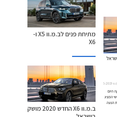
מתיחת פנים לב.מ.וו X5 ו-
X6
ן רכב
ה היום
X בדורו השלישי המציג
ות הנעה
ב.מ.וו X6 החדש 2020 מושק
 X5 החדש ומציג
בישראל
ממדים גדולים יותר ביחס לדגם הפורש. אורכו 4,935