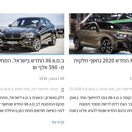
יותר שכן המתחרה הישיר מרצדס GLE נחשף בדגם
מ"מ, רוחבו 2,004 
מעודכן בתחילת החודש. שיווקם של ב.מ.וו X5 ו- X6
המעודכנים יחל בחודש אפריל 2023, הייצור יתקיים
ליטרים או 1,530 ליטרים בקיפול המושבים האחוריים.
.וו בארצות הברית, בשוק הסיני תשווק
ית המיוצרת במפעל דדונג הסיני אותו
.וו בשיתוף פעולה עם קונצרן בריליאנס
ב.מ.וו X6 החדש בישראל. המ
מ- 590 אלף ₪
08 דצמבר, 2014
דשות רכב, פנאי שטח, ב.מ.ווב.מ.וו X6 2015-2019
תגיות:
חדשות רכב, פנאי שטח, ב.מ.ווב.מ.וו  2015-2019
רכב הפנאי-קופה ב.מ.וו X6 צפוי להיחשף מחר באופן
דלק מוטורס, יבואנית ב.מ.וו לישראל, פתח
בר כעת דלפו לרשת מספר תמונות
פנקס ההזמנות לב.מ.וו X6 החדש
דות הדגם החדש שצפוי להגיע אלינו בשנת
 ניתן לראות כי הדגם מאמץ את שפת העיצוב
ב.מ.וו X6 החדש שומר על עיצוב קופה ספו
קרא עוד
 ב.מ.וו וכולל גריל כליות ענק אשר ב-
וחזית קשוחה בדומה לדור הקודם שהושק ל
גם תאורה פנימית המאירה אותו. מאחור
בשנת 2008 וז