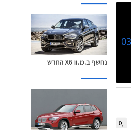
0
נחשף ב.מ.וו X6 החדש
0