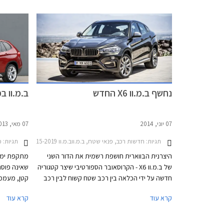
580 ליטרים או 1,530 ליטרים בקיפול המושבים
ניתן לזהות
האחוריים.
הרוחב ומעלי
להקנות מעצ
תפיחות בבת
נחשף ב.מ.וו X6 החדש
ב.מ.וו 
07 יוני, 2014
07 מאי, 2013
תגיות:
חדשות רכב, פנאי שטח, ב.מ.ווב.מ.וו X6 2015-2019
תגיות:
מב
היצרנית הבווארית חושפת רשמית את הדור השני
מתקפת ימי 
של ב.מ.וו X6 - הקרוסאובר הספורטיבי שיצר קטגוריה
שאינה פוסח
חדשה על ידי הכלאה בין רכב שטח קשוח לבין רכב
קטן, מעממי 
קופה ספורטיבי. על אף התגובות הצוננות עם הצגתו
ב.מ.וו לישר
קרא עוד
קרא עוד
של הדור הראשון בשנת 2008, זכה הרכב לשבחים
רבים בהמשך והציג נתוני מכירות מעוררי קנאה.
דגמי הפנאי
בסה"כ נמכרו כ- 250,000 יחידות ברחבי העולם,
X בשמם.