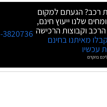
שת רכב? הגעתם למקום
מחים שלנו ייעוץ חינם,
הרכב וקבוצות הרכישה
3-3820736
בלו מאיתנו בחינם
 עכשיו
ליכם בהקדם