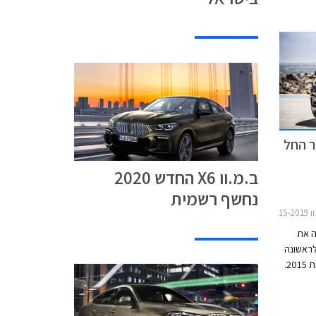
מ"מ, גובהו 1,696 מ"מ, ובסיס
הגלגלים באורך 2,975 מ"מ. תא המטען בנפח 580
חיר החל
ב.מ.וו X6 החדש 2020
נחשף רשמית
X6
ה את
 שנחשף לראשונה
לפני כשישה חודשים וינחת כאן בתחילת שנת 2015.
רטיבי
ראשונה
כה להצלחה עם קרוב ל- 250,000