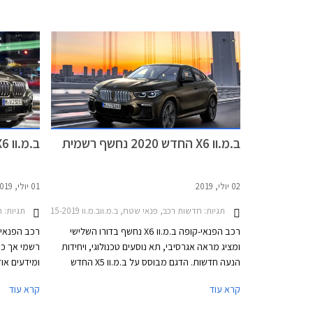
הדגמים מתחרים בדגמים כגון מרצדס GLE המגיע גם
בגרסת קופה, אאודי Q7 ו- Q8, וג'נסיס GV80 אשר
קיבל לאחרונה גרסת קופה.
במפעלי ב.מ
גרסה ייעוד
מפעילה ב.מ
הסיני.
ב.מ.וו X6 החדש 2020 נחשף רשמית
ב.מ.וו X6 החדש 2020 נחשף חלקית
02 יולי, 2019
01 יולי, 2019
תגיות:
חדשות רכב, פנאי שטח, ב.מ.ווב.מ.וו X6 2015-2019
תגיות:
ח
רכב הפנאי-קופה ב.מ.וו X6 נחשף בדורו השלישי
ומציג מראה אגרסיבי, תא נוסעים טכנולוגי, ויחידות
רשמי אך כ
הנעה חדשות. הדגם מבוסס על ב.מ.וו X5 החדש
ומידעים או
ומציג ממדים גדולים יותר ביחס לדגם הפורש. אורכו
2020.
קרא עוד
קרא עוד
4,935 מ"מ, רוחבו 2,004 מ"מ, גובהו 1,696 מ"מ,
המעודכנת של
ובסיס הגלגלים באורך 2,975 מ"מ. תא המטען בנפח
X6 כולל 