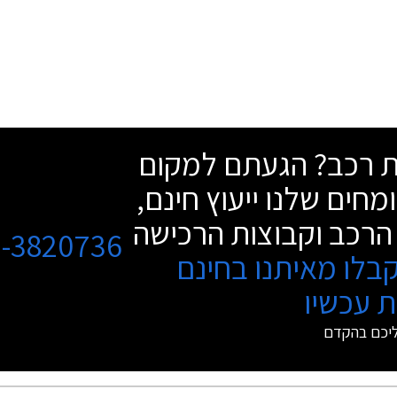
שת רכב? הגעתם למקום
מחים שלנו ייעוץ חינם,
הרכב וקבוצות הרכישה
3-3820736
בלו מאיתנו בחינם
 עכשיו
ליכם בהקדם