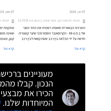
07 יוני, 2014
07 מאי, 2013
תגיות:
חדשות רכב, פנאי שטח, ב.מ.ווב.מ.וו X6 2015-2019
תגיות:
מב
היצרנית הבווארית חושפת רשמית את הדור השני
מתקפת ימי 
של ב.מ.וו X6 - הקרוסאובר הספורטיבי שיצר קטגוריה
שאינה פוסח
חדשה על ידי הכלאה בין רכב שטח קשוח לבין רכב
קטן, מעממי 
קופה ספורטיבי. על אף התגובות הצוננות עם הצגתו
ב.מ.וו לישר
קרא עוד
קרא עוד
של הדור הראשון בשנת 2008, זכה הרכב לשבחים
רבים בהמשך והציג נתוני מכירות מעוררי קנאה.
דגמי הפנאי
בסה"כ נמכרו כ- 250,000 יחידות ברחבי העולם,
X בשמם.
נתון שגרם לחלק מהמתחרות לשוב לשולחן
מעוניינים ברכי
הסרטוטים.
הנכון. קבלו מהמו
הכירו את מבצעי 
המיוחדות שלנו.
ק