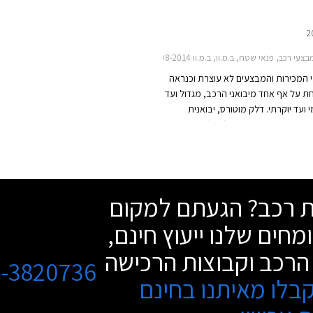
צעי רכב, פנאי שטח, ב.מ.וו, ב.מ.וו X6 2008-2014, ב.מ.וו X1 2010-2015, ב.מ.וו X3 2012-2014ב.מ.וו X5 2010-2013
המכירות והמבצעים לא עוצרת וכנראה
ת על אף אחד מיבואני הרכב, מגדול ועד
ועד יוקרתי. דלק מוטורס, יבואנית
אל, תקיים בימים רביעי (היום) עד שישי
בתאריכים 08-10.05.2013 ימי מכירה מיוחדים לכל
 שטח של החברה שכידוע נושאים קידומת
שת רכב? הגעתם למקום
מחים שלנו ייעוץ חינם,
הרכב וקבוצות הרכישה
3-3820736
בלו מאיתנו בחינם