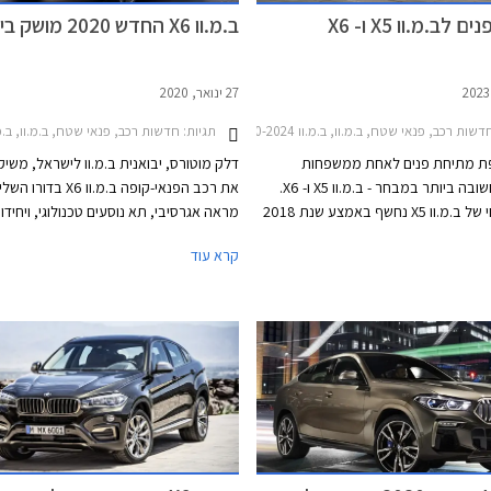
לב.מ.וו X5 ו- X6
ב.מ.וו X6 החדש 2020 מושק בישראל
27 ינואר, 2020
שות רכב, פנאי שטח, ב.מ.וו, ב.מ.וו X6 2020-2024, ב.מ.וו X6 2024-2026, ב.מ.וו X5 2019-2024ב.מ.וו X5 2024-2026
תגיות:
חדשות רכב, פנאי שטח, ב.מ.וו, ב.מ.וו X6 2015-2019מחירו
שפת מתיחת פנים לאחת ממשפחות
דלק מוטורס, יבואנית ב.מ.וו לישראל, משיק
הדגמים החשובה ביותר במבחר - ב.מ.וו X5 ו- X6.
את רכב הפנאי-קופה ב.מ.וו 6
הדור הנוכחי של ב.מ.וו X5 נחשף באמצע שנת 2018
מראה אגרסיבי, תא נוסעים טכנולוגי, ויחיד
ואחיו במרכב הקופה ב.מ.וו X6 נחשף שנה לאחר
חדשות. הדגם מבוסס על ב.מ.וו
קרא עוד
ן של מתיחת הפנים לא יכל להיות טוב
יותר שכן המתחרה הישיר מרצדס GLE נחשף בדגם
מ"מ, רוחבו 2,004 
מעודכן בתחילת החודש. שיווקם של ב.מ.וו X5 ו- X6
המעודכנים יחל בחודש אפריל 2023, הייצור יתקיים
ליטרים או 1,530 ליטרים בקיפול המושבים האחוריים.
.וו בארצות הברית, בשוק הסיני תשווק
ית המיוצרת במפעל דדונג הסיני אותו
.וו בשיתוף פעולה עם קונצרן בריליאנס