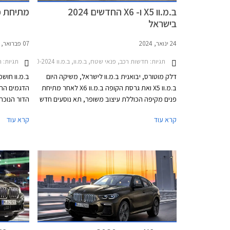
ב.מ.וו X5 ו- X6 החדשים 2024
מתיחת פנים 
בישראל
24 ינואר, 2024
07 פברואר, 2023
תגיות:
חדשות רכב, פנאי שטח, ב.מ.וו, ב.מ.וו X6 2020-2024, ב.מ.וו X6 2024-2026, ב.מ.וו X5 2019-2024, ב.מ.וו X5 2024-2026מחירון רכב
תגיות:
חד
דלק מוטורס, יבואנית ב.מ.וו לישראל, משיקה היום
ב.מ.וו חו
ב.מ.וו X5 ואת גרסת הקופה ב.מ.וו X6 לאחר מתיחת
פנים מקיפה הכוללת עיצוב משופר, תא נוסעים חדש
ומתקדם, אבזור משודרג ומנועים מחוזקים כולל
קרא עוד
קרא עוד
גרסת PHEV עם טווח נסיעה של 104 ק"מ. שני
מכן. התזמו
הדגמים מתחרים בדגמים כגון מרצדס GLE המגיע גם
בגרסת קופה, אאודי Q7 ו- Q8, וג'נסיס GV80 אשר
קיבל לאחרונה גרסת קופה.
במפעלי ב.מ
גרסה ייעוד
מפעילה ב.מ
הסיני.