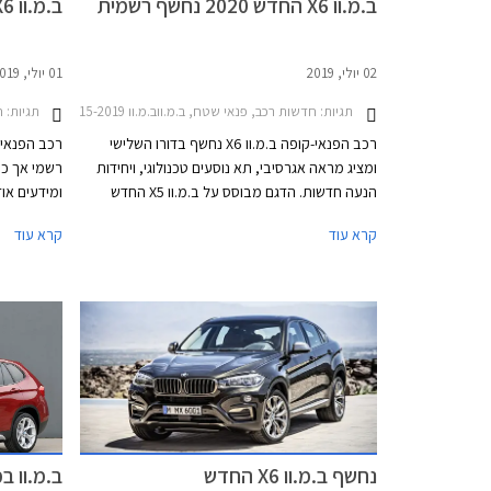
ב.מ.וו X6 החדש 2020 נחשף רשמית
ב.מ.וו X6 החדש 2020 נחשף חלקית
02 יולי, 2019
01 יולי, 2019
תגיות:
חדשות רכב, פנאי שטח, ב.מ.ווב.מ.וו X6 2015-2019
תגיות:
ח
רכב הפנאי-קופה ב.מ.וו X6 נחשף בדורו השלישי
ומציג מראה אגרסיבי, תא נוסעים טכנולוגי, ויחידות
רשמי אך כ
הנעה חדשות. הדגם מבוסס על ב.מ.וו X5 החדש
ומידעים או
ומציג ממדים גדולים יותר ביחס לדגם הפורש. אורכו
2020.
קרא עוד
קרא עוד
4,935 מ"מ, רוחבו 2,004 מ"מ, גובהו 1,696 מ"מ,
המעודכנת של
ובסיס הגלגלים באורך 2,975 מ"מ. תא המטען בנפח
X6 כולל 
580 ליטרים או 1,530 ליטרים בקיפול המושבים
ניתן לזהות
האחוריים.
הרוחב ומעלי
להקנות מעצ
תפיחות בבת
נחשף ב.מ.וו X6 החדש
ב.מ.וו 