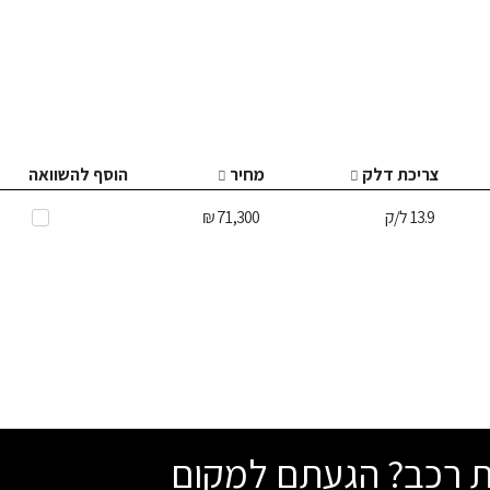
צריכת דלק
מחיר
הוסף להשוואה
13.9
ל/ק
71,300 ₪
שת רכב? הגעתם למקום