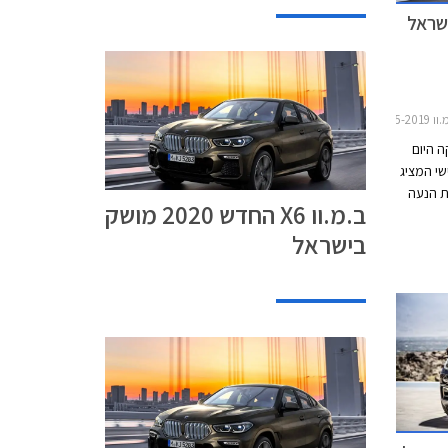
ן רכב
ה היום
X בדורו השלישי המציג
ות הנעה
ב.מ.וו X6 החדש 2020 מושק
 X5 החדש ומציג
בישראל
ממדים גדולים יותר ביחס לדגם הפורש. אורכו 4,935
מ"מ, גובהו 1,696 מ"מ, ובסיס
הגלגלים באורך 2,975 מ"מ. תא המטען בנפח 580