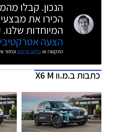
הנכון. קבלו מהמו
הכירו את מבצעי 
המיוחדות שלנו.
ק
הצעה אטרקטיבית
התקשרו או
מלאו פרטים
ונחזור א
כתבות
ב.מ.וו X6 M