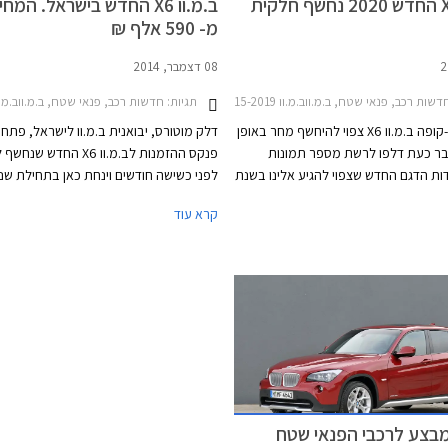
ב.מ.וו X6 החדש בישראל. המ
מ- 590 אלף ₪
08 דצמבר, 2014
דשות רכב, פנאי שטח, ב.מ.ווב.מ.וו X6 2015-2019
תגיות:
חדשות רכב, פנאי שטח, ב.מ.ווב.מ.וו  2015-2019
רכב הפנאי-קופה ב.מ.וו X6 צפוי להיחשף מחר באופן
דלק מוטורס, יבואנית ב.מ.וו לישראל, פתח
בר כעת דלפו לרשת מספר תמונות
פנקס ההזמנות לב.מ.וו X6 החדש
דות הדגם החדש שצפוי להגיע אלינו בשנת
 ניתן לראות כי הדגם מאמץ את שפת העיצוב
ב.מ.וו X6 החדש שומר על עיצוב קופה ספו
קרא עוד
 ב.מ.וו וכולל גריל כליות ענק אשר ב-
וחזית קשוחה בדומה לדור הקודם שהושק ל
גם תאורה פנימית המאירה אותו. מאחור
בשנת 2008 וז
 גופי תאורה צרים המעצימים את אפקט
רכבים שנמכרו בעולם ומעל 0
הם ספוילר אחורי בולט. מן הצד ניסו
בישראל.
בי ב.מ.וו מראה תלת ממדי בזכות
י הגלגלים ובכתפיים.
במבצע לרכבי הפנאי שטח