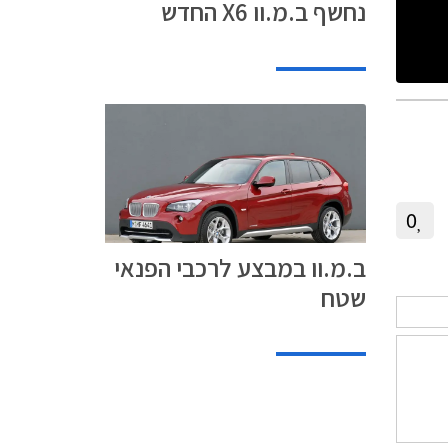
נחשף ב.מ.וו X6 החדש
0
ב.מ.וו במבצע לרכבי הפנאי
שטח