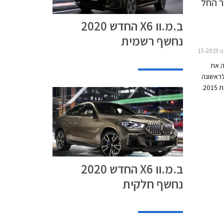
חיר החל
ב.מ.וו X6 החדש 2020
נחשף רשמית
X6
ה את
 שנחשף לראשונה
לפני כשישה חודשים וינחת כאן בתחילת שנת 2015.
רטיבי
ראשונה
כה להצלחה עם קרוב ל- 250,000
50 רכבים שנמכרו
ב.מ.וו X6 החדש 2020
נחשף חלקית