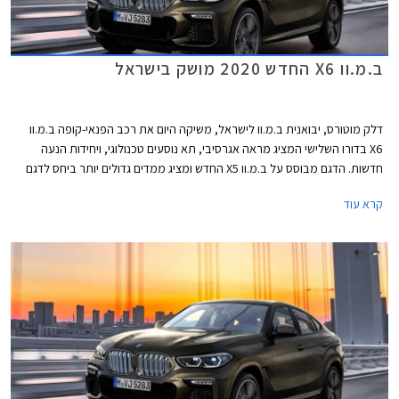
ב.מ.וו X6 החדש 2020 מושק בישראל
דלק מוטורס, יבואנית ב.מ.וו לישראל, משיקה היום את רכב הפנאי-קופה ב.מ.וו
X6 בדורו השלישי המציג מראה אגרסיבי, תא נוסעים טכנולוגי, ויחידות הנעה
חדשות. הדגם מבוסס על ב.מ.וו X5 החדש ומציג ממדים גדולים יותר ביחס לדגם
הפורש. אורכו 4,935 מ"מ, רוחבו 2,004 מ"מ, גובהו 1,696 מ"מ, ובסיס
קרא עוד
הגלגלים באורך 2,975 מ"מ. תא המטען בנפח 580 ליטרים או 1,530 ליטרים
בקיפול המושבים האחוריים.