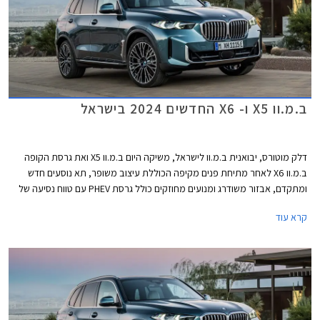
ב.מ.וו X5 ו- X6 החדשים 2024 בישראל
דלק מוטורס, יבואנית ב.מ.וו לישראל, משיקה היום ב.מ.וו X5 ואת גרסת הקופה
ב.מ.וו X6 לאחר מתיחת פנים מקיפה הכוללת עיצוב משופר, תא נוסעים חדש
ומתקדם, אבזור משודרג ומנועים מחוזקים כולל גרסת PHEV עם טווח נסיעה של
104 ק"מ. שני הדגמים מתחרים בדגמים כגון מרצדס GLE המגיע גם בגרסת
קרא עוד
קופה, אאודי Q7 ו- Q8, וג'נסיס GV80 אשר קיבל לאחרונה גרסת קופה.