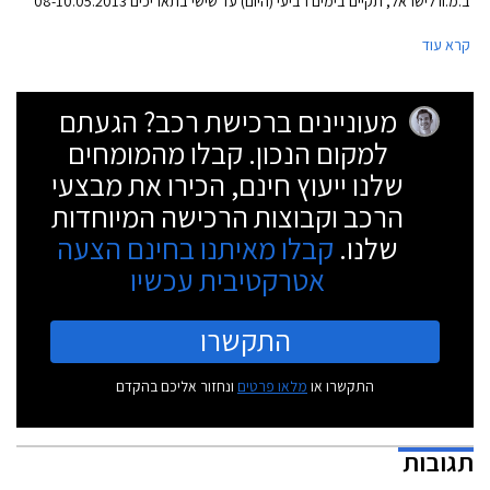
ב.מ.וו לישראל, תקיים בימים רביעי (היום) עד שישי בתאריכים 08-10.05.2013
ימי מכירה מיוחדים לכל דגמי הפנאי שטח של החברה שכידוע נושאים קידומת X
קרא עוד
בשמם.
מעוניינים ברכישת רכב? הגעתם
למקום הנכון. קבלו מהמומחים
שלנו ייעוץ חינם, הכירו את מבצעי
הרכב וקבוצות הרכישה המיוחדות
שלנו.
קבלו מאיתנו בחינם הצעה
אטרקטיבית עכשיו
התקשרו
התקשרו או
מלאו פרטים
ונחזור אליכם בהקדם
תגובות