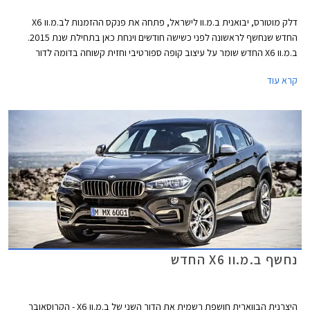
דלק מוטורס, יבואנית ב.מ.וו לישראל, פתחה את פנקס ההזמנות לב.מ.וו X6
החדש שנחשף לראשונה לפני כשישה חודשים וינחת כאן בתחילת שנת 2015.
ב.מ.וו X6 החדש שומר על עיצוב קופה ספורטיבי וחזית קשוחה בדומה לדור
הקודם שהושק לראשונה בשנת 2008 וזכה להצלחה עם קרוב ל- 250,000
קרא עוד
רכבים שנמכרו בעולם ומעל 500 רכבים שנמכרו בישראל.
נחשף ב.מ.וו X6 החדש
היצרנית הבווארית חושפת רשמית את הדור השני של ב.מ.וו X6 - הקרוסאובר