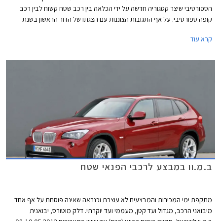
הספורטיבי שיצר קטגוריה חדשה על ידי הכלאה בין רכב שטח קשוח לבין רכב
קופה ספורטיבי. על אף התגובות הצוננות עם הצגתו של הדור הראשון בשנת
2008, זכה הרכב לשבחים רבים בהמשך והציג נתוני מכירות מעוררי קנאה.
קרא עוד
בסה"כ נמכרו כ- 250,000 יחידות ברחבי העולם, נתון שגרם לחלק מהמתחרות
לשוב לשולחן הסרטוטים.
ב.מ.וו במבצע לרכבי הפנאי שטח
מתקפת ימי המכירות והמבצעים לא עוצרת וכנראה שאינה פוסחת על אף אחד
מיבואני הרכב, מגדול ועד קטן, מעממי ועד יוקרתי. דלק מוטורס, יבואנית