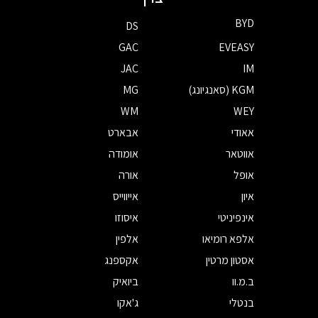
BYD
DS
GAC
EVEASY
JAC
IM
KGM (סאנגיונג)
MG
WM
WEY
אאודי
אבארט
אווטאר
אומודה
אופל
אורה
איון
אייווייס
אינפיניטי
איסוזו
אלפא רומיאו
אלפין
אסטון מרטין
אקספנג
ב.מ.וו
ביואיק
בנטלי
ג'אקו