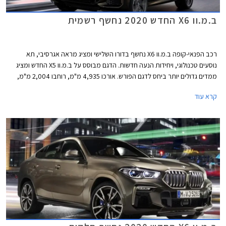
ב.מ.וו X6 החדש 2020 נחשף רשמית
רכב הפנאי-קופה ב.מ.וו X6 נחשף בדורו השלישי ומציג מראה אגרסיבי, תא
נוסעים טכנולוגי, ויחידות הנעה חדשות. הדגם מבוסס על ב.מ.וו X5 החדש ומציג
ממדים גדולים יותר ביחס לדגם הפורש. אורכו 4,935 מ"מ, רוחבו 2,004 מ"מ,
גובהו 1,696 מ"מ, ובסיס הגלגלים באורך 2,975 מ"מ. תא המטען בנפח 580
קרא עוד
ליטרים או 1,530 ליטרים בקיפול המושבים האחוריים.