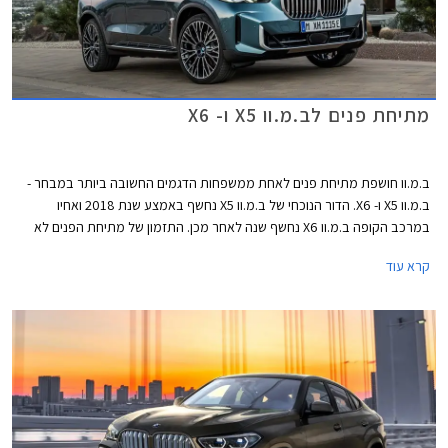
מתיחת פנים לב.מ.וו X5 ו- X6
ב.מ.וו חושפת מתיחת פנים לאחת ממשפחות הדגמים החשובה ביותר במבחר -
ב.מ.וו X5 ו- X6. הדור הנוכחי של ב.מ.וו X5 נחשף באמצע שנת 2018 ואחיו
במרכב הקופה ב.מ.וו X6 נחשף שנה לאחר מכן. התזמון של מתיחת הפנים לא
יכל להיות טוב יותר שכן המתחרה הישיר מרצדס GLE נחשף בדגם מעודכן
קרא עוד
בתחילת החודש. שיווקם של ב.מ.וו X5 ו- X6 המעודכנים יחל בחודש אפריל 2023,
הייצור יתקיים במפעלי ב.מ.וו בארצות הברית, בשוק הסיני תשווק גרסה ייעודית
המיוצרת במפעל דדונג הסיני אותו מפעילה ב.מ.וו בשיתוף פעולה עם קונצרן
בריליאנס הסיני.