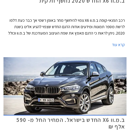
ב.מ.וו X6 החדש 2020 נחשף חלקית
רכב הפנאי-קופה ב.מ.וו X6 צפוי להיחשף מחר באופן רשמי אך כבר כעת דלפו
לרשת מספר תמונות ומידעים אודות הדגם החדש שצפוי להגיע אלינו בשנת
2020. ניתן לראות כי הדגם מאמץ את שפת העיצוב המעודכנת של ב.מ.וו וכולל
גריל כליות ענק אשר ב- X6 כולל גם תאורה פנימית המאירה אותו. מאחור ניתן
קרא עוד
לזהות גופי תאורה צרים המעצימים את אפקט הרוחב ומעליהם ספוילר אחורי
בולט. מן הצד ניסו להקנות מעצבי ב.מ.וו מראה תלת ממדי בזכות תפיחות בבתי
הגלגלים ובכתפיים.
ב.מ.וו X6 החדש בישראל. המחיר החל מ- 590
אלף ₪