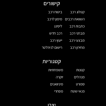
קישורים
קטלוג רכב
ביטוח רכב
השוואת רכבים
מימון לרכב
כתבות רכב
ליסינג
מבחני רכב
רכב חדש
מבצעי רכב
ייעוץ רכב
מחירון רכב
רישום לניוזלטר
קטגוריות
קטנות
משפחתיות
מנהלים
יוקרה
ספורט
מיניוואנים
פנאי שטח
מסחרי
יצרן