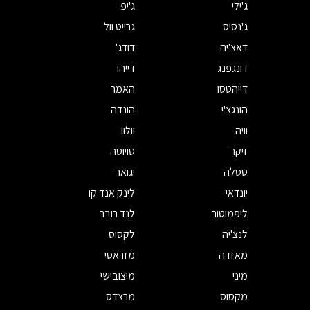
ג'ילי
ג'יפ
ג'נסיס
גרייט וול
דאצ'יה
דודג'
דונגפנג
דייהו
דייהטסו
האמר
הונגצ'י
הונדה
וויה
וולוו
זיקר
טויוטה
טסלה
יגואר
יונדאי
לינק אנד קו
ליפמוטור
לנד רובר
לנצ'יה
לקסוס
מאזדה
מזראטי
מיני
מיצובישי
מקסוס
מרצדס