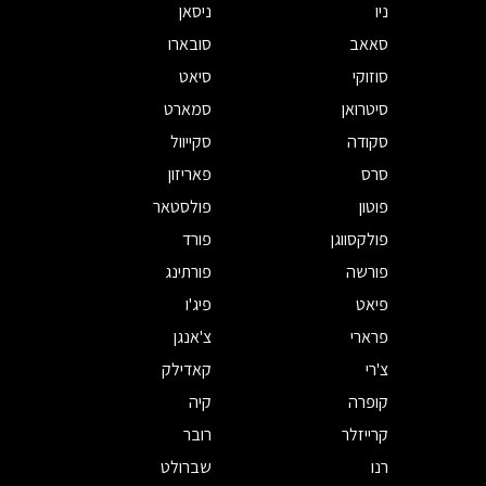
ניו
ניסאן
סאאב
סובארו
סוזוקי
סיאט
סיטרואן
סמארט
סקודה
סקייוול
סרס
פאריזון
פוטון
פולסטאר
פולקסווגן
פורד
פורשה
פורתינג
פיאט
פיג'ו
פרארי
צ'אנגן
צ'רי
קאדילק
קופרה
קיה
קרייזלר
רובר
רנו
שברולט