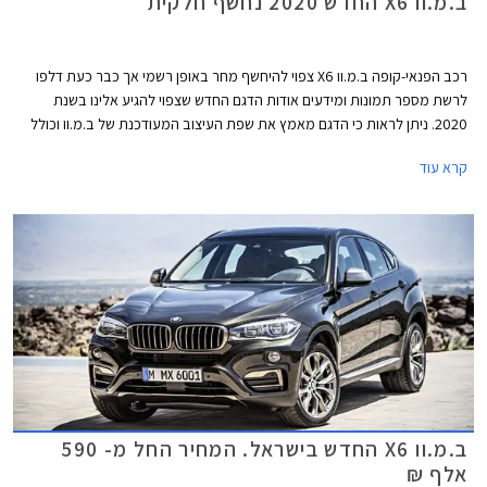
ב.מ.וו X6 החדש 2020 נחשף חלקית
רכב הפנאי-קופה ב.מ.וו X6 צפוי להיחשף מחר באופן רשמי אך כבר כעת דלפו
לרשת מספר תמונות ומידעים אודות הדגם החדש שצפוי להגיע אלינו בשנת
2020. ניתן לראות כי הדגם מאמץ את שפת העיצוב המעודכנת של ב.מ.וו וכולל
גריל כליות ענק אשר ב- X6 כולל גם תאורה פנימית המאירה אותו. מאחור ניתן
קרא עוד
לזהות גופי תאורה צרים המעצימים את אפקט הרוחב ומעליהם ספוילר אחורי
בולט. מן הצד ניסו להקנות מעצבי ב.מ.וו מראה תלת ממדי בזכות תפיחות בבתי
הגלגלים ובכתפיים.
ב.מ.וו X6 החדש בישראל. המחיר החל מ- 590
אלף ₪