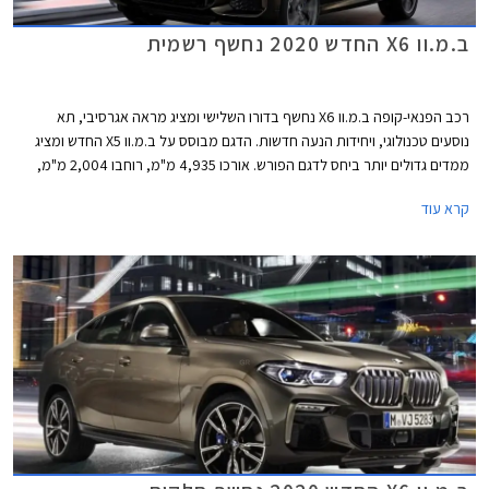
ב.מ.וו X6 החדש 2020 נחשף רשמית
רכב הפנאי-קופה ב.מ.וו X6 נחשף בדורו השלישי ומציג מראה אגרסיבי, תא
נוסעים טכנולוגי, ויחידות הנעה חדשות. הדגם מבוסס על ב.מ.וו X5 החדש ומציג
ממדים גדולים יותר ביחס לדגם הפורש. אורכו 4,935 מ"מ, רוחבו 2,004 מ"מ,
גובהו 1,696 מ"מ, ובסיס הגלגלים באורך 2,975 מ"מ. תא המטען בנפח 580
קרא עוד
ליטרים או 1,530 ליטרים בקיפול המושבים האחוריים.