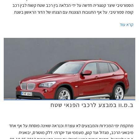
הספורטיבי שיצר קטגוריה חדשה על ידי הכלאה בין רכב שטח קשוח לבין רכב
קופה ספורטיבי. על אף התגובות הצוננות עם הצגתו של הדור הראשון בשנת
2008, זכה הרכב לשבחים רבים בהמשך והציג נתוני מכירות מעוררי קנאה.
קרא עוד
בסה"כ נמכרו כ- 250,000 יחידות ברחבי העולם, נתון שגרם לחלק מהמתחרות
לשוב לשולחן הסרטוטים.
ב.מ.וו במבצע לרכבי הפנאי שטח
מתקפת ימי המכירות והמבצעים לא עוצרת וכנראה שאינה פוסחת על אף אחד
מיבואני הרכב, מגדול ועד קטן, מעממי ועד יוקרתי. דלק מוטורס, יבואנית