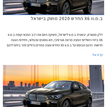
ב.מ.וו X6 החדש 2020 מושק בישראל
דלק מוטורס, יבואנית ב.מ.וו לישראל, משיקה היום את רכב הפנאי-קופה ב.מ.וו
X6 בדורו השלישי המציג מראה אגרסיבי, תא נוסעים טכנולוגי, ויחידות הנעה
חדשות. הדגם מבוסס על ב.מ.וו X5 החדש ומציג ממדים גדולים יותר ביחס לדגם
הפורש. אורכו 4,935 מ"מ, רוחבו 2,004 מ"מ, גובהו 1,696 מ"מ, ובסיס
קרא עוד
הגלגלים באורך 2,975 מ"מ. תא המטען בנפח 580 ליטרים או 1,530 ליטרים
בקיפול המושבים האחוריים.