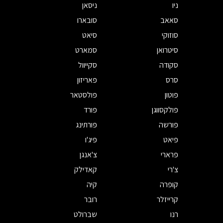
ניו
ניסאן
סאאב
סובארו
סוזוקי
סיאט
סיטרואן
סמארט
סקודה
סקייוול
סרס
פאריזון
פוטון
פולסטאר
פולקסווגן
פורד
פורשה
פורתינג
פיאט
פיג'ו
פרארי
צ'אנגן
צ'רי
קאדילק
קופרה
קיה
קרייזלר
רובר
רנו
שברולט