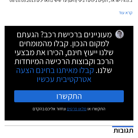
ב.מ.וו לישראל, תקיים בימים רביעי (היום) עד שישי בתאריכים 08-10.05.2013
ימי מכירה מיוחדים לכל דגמי הפנאי שטח של החברה שכידוע נושאים קידומת X
קרא עוד
בשמם.
מעוניינים ברכישת רכב? הגעתם
למקום הנכון. קבלו מהמומחים
שלנו ייעוץ חינם, הכירו את מבצעי
הרכב וקבוצות הרכישה המיוחדות
שלנו.
קבלו מאיתנו בחינם הצעה
אטרקטיבית עכשיו
התקשרו
התקשרו או
מלאו פרטים
ונחזור אליכם בהקדם
תגובות