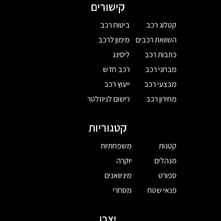
קישורים
קטלוג רכב
ביטוח רכב
השוואת רכבים
מימון לרכב
כתבות רכב
ליסינג
מבחני רכב
רכב חדש
מבצעי רכב
ייעוץ רכב
מחירון רכב
רישום לניוזלטר
קטגוריות
קטנות
משפחתיות
מנהלים
יוקרה
ספורט
מיניוואנים
פנאי שטח
מסחרי
יצרן