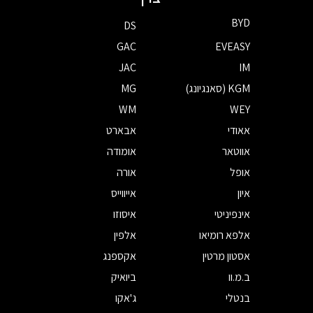
BYD
DS
GAC
EVEASY
JAC
IM
KGM (סאנגיונג)
MG
WM
WEY
אאודי
אבארט
אווטאר
אומודה
אופל
אורה
איון
אייווייס
אינפיניטי
איסוזו
אלפא רומיאו
אלפין
אסטון מרטין
אקספנג
ב.מ.וו
ביואיק
בנטלי
ג'אקו