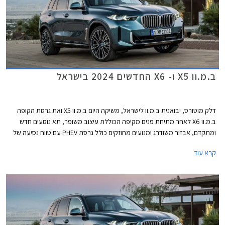
ב.מ.וו X5 ו- X6 החדשים 2024 בישראל
דלק מוטורס, יבואנית ב.מ.וו לישראל, משיקה היום ב.מ.וו X5 ואת גרסת הקופה
ב.מ.וו X6 לאחר מתיחת פנים מקיפה הכוללת עיצוב משופר, תא נוסעים חדש
ומתקדם, אבזור משודרג ומנועים מחוזקים כולל גרסת PHEV עם טווח נסיעה של
104 ק"מ. שני הדגמים מתחרים בדגמים כגון מרצדס GLE המגיע גם בגרסת
קרא עוד
קופה, אאודי Q7 ו- Q8, וג'נסיס GV80 אשר קיבל לאחרונה גרסת קופה.