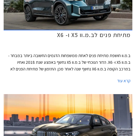
מתיחת פנים לב.מ.וו X5 ו- X6
ב.מ.וו חושפת מתיחת פנים לאחת ממשפחות הדגמים החשובה ביותר במבחר -
ב.מ.וו X5 ו- X6. הדור הנוכחי של ב.מ.וו X5 נחשף באמצע שנת 2018 ואחיו
במרכב הקופה ב.מ.וו X6 נחשף שנה לאחר מכן. התזמון של מתיחת הפנים לא
יכל להיות טוב יותר שכן המתחרה הישיר מרצדס GLE נחשף בדגם מעודכן
קרא עוד
בתחילת החודש. שיווקם של ב.מ.וו X5 ו- X6 המעודכנים יחל בחודש אפריל 2023,
הייצור יתקיים במפעלי ב.מ.וו בארצות הברית, בשוק הסיני תשווק גרסה ייעודית
המיוצרת במפעל דדונג הסיני אותו מפעילה ב.מ.וו בשיתוף פעולה עם קונצרן
בריליאנס הסיני.