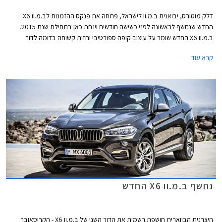
דלק מוטורס, יבואנית ב.מ.וו לישראל, פתחה את פנקס ההזמנות לב.מ.וו X6
החדש שנחשף לראשונה לפני כשישה חודשים וינחת כאן בתחילת שנת 2015.
ב.מ.וו X6 החדש שומר על עיצוב קופה ספורטיבי וחזית קשוחה בדומה לדור
הקודם שהושק לראשונה בשנת 2008 וזכה להצלחה עם קרוב ל- 250,000
קרא עוד
רכבים שנמכרו בעולם ומעל 500 רכבים שנמכרו בישראל.
נחשף ב.מ.וו X6 החדש
היצרנית הבווארית חושפת רשמית את הדור השני של ב.מ.וו X6 - הקרוסאובר