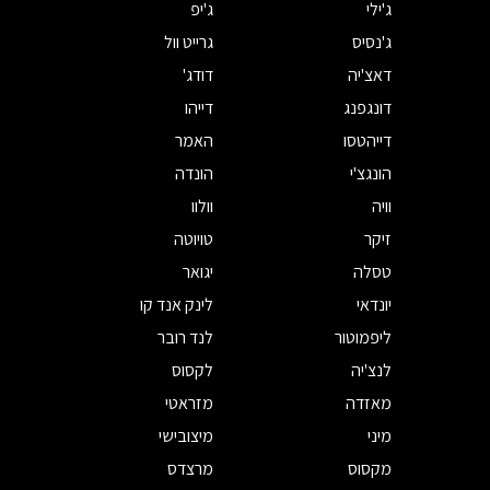
ג'ילי
ג'יפ
ג'נסיס
גרייט וול
דאצ'יה
דודג'
דונגפנג
דייהו
דייהטסו
האמר
הונגצ'י
הונדה
וויה
וולוו
זיקר
טויוטה
טסלה
יגואר
יונדאי
לינק אנד קו
ליפמוטור
לנד רובר
לנצ'יה
לקסוס
מאזדה
מזראטי
מיני
מיצובישי
מקסוס
מרצדס