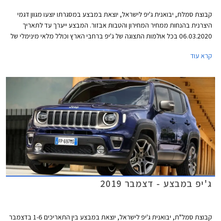
קבוצת סמלת, יבואנית ג'יפ לישראל, יוצאת במבצע במסגרתו יוצעו מגוון דגמי
היצרנית בהנחות ממחיר המחירון והטבות אבזור. המבצע ייערך עד לתאריך
06.03.2020 בכל אולמות התצוגה של ג'יפ ברחבי הארץ וכולל מלאי מינימלי של
10 יחידות מכל דגם משתתף במבצע.
קרא עוד
ג'יפ במבצע - דצמבר 2019
קבוצת סמל"ת, יבואנית ג'יפ לישראל, יוצאת במבצע בין התאריכים 1-6 בדצמבר