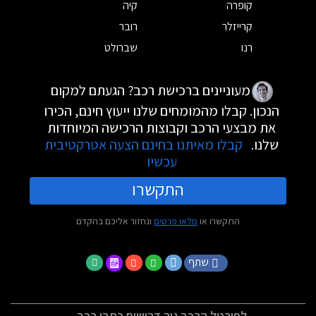
קופרה
קיה
קרייזלר
רובר
רנו
שברולט
מעוניינים ברכישת רכב? הגעתם למקום
הנכון. קבלו מהמומחים שלנו ייעוץ חינם, הכירו
את מבצעי הרכב וקבוצות הרכישה המיוחדות
שלנו.
קבלו מאיתנו בחינם הצעה אטרקטיבית
עכשיו
התקשרו
התקשרו או
מלאו פרטים
ונחזור אליכם בהקדם
שתף
לפורטל הרכב גיר דרושים כתבי רכב -