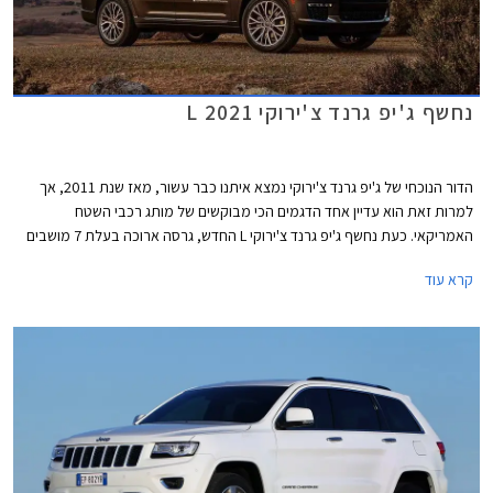
נחשף ג'יפ גרנד צ'ירוקי L 2021
הדור הנוכחי של ג'יפ גרנד צ'ירוקי נמצא איתנו כבר עשור, מאז שנת 2011, אך
למרות זאת הוא עדיין אחד הדגמים הכי מבוקשים של מותג רכבי השטח
האמריקאי. כעת נחשף ג'יפ גרנד צ'ירוקי L החדש, גרסה ארוכה בעלת 7 מושבים
שתמכר בשלב זה לצד הגרסה הקצרה והוותיקה, אך הוא מספק הצצה
קרא עוד
משמעותית לדור הבא של ג'יפ גרנד צ'ירוקי.