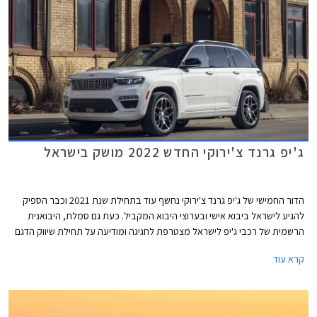
וכוללים עמלת הקמה בסך 1.5% ממחיר הרכב ודמי משכון ושעבוד בסך 350 ₪,
שניהם בצירוף מע"מ.
ג'יפ גרנד צ'ירוקי החדש 2022 מושק בישראל
הדור החמישי של ג'יפ גרנד צ'ירוקי נחשף עוד בתחילת שנת 2021 וכבר הספיק
להגיע לישראל ביבוא אישי ובערוצי היבוא המקביל. כעת גם סמלת, היבואנית
הרשמית של רכבי ג'יפ לישראל מצטרפת לחגיגה ומודיעה על תחילת שיווק הדגם
החשוב והנמכר ביותר של המותג בארץ ובעולם.
קרא עוד