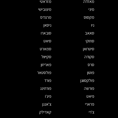
מאזדה
מזראטי
מיני
מיצובישי
מקסוס
מרצדס
ניו
ניסאן
סאאב
סובארו
סוזוקי
סיאט
סיטרואן
סמארט
סקודה
סקייוול
סרס
פאריזון
פוטון
פולסטאר
פולקסווגן
פורד
פורשה
פורתינג
פיאט
פיג'ו
פרארי
צ'אנגן
צ'רי
קאדילק