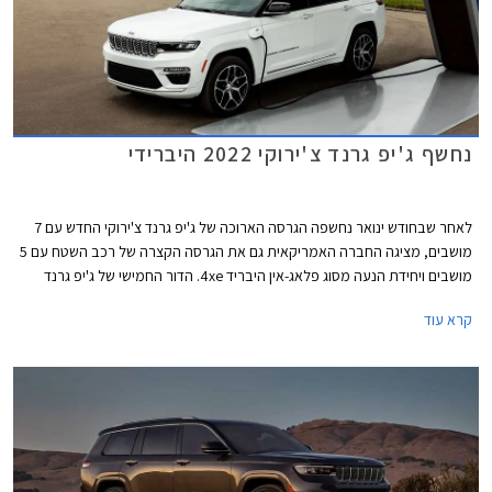
נחשף ג'יפ גרנד צ'ירוקי 2022 היברידי
לאחר שבחודש ינואר נחשפה הגרסה הארוכה של ג'יפ גרנד צ'ירוקי החדש עם 7
מושבים, מציגה החברה האמריקאית גם את הגרסה הקצרה של רכב השטח עם 5
מושבים ויחידת הנעה מסוג פלאג-אין היבריד 4xe. הדור החמישי של ג'יפ גרנד
צ'ירוקי, אחד מהדגמים האמריקאים המבוקשים ביותר, יוצג רשמית בתערוכת
קרא עוד
הרכב של ניו יורק בחודש אוגוסט הקרוב.