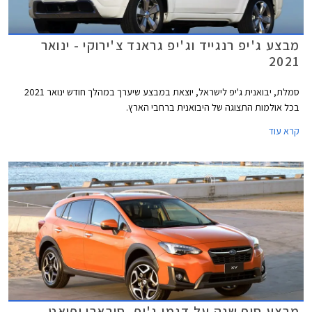
מבצע ג'יפ רנגייד וג'יפ גראנד צ'ירוקי - ינואר
2021
סמלת, יבואנית ג'יפ לישראל, יוצאת במבצע שיערך במהלך חודש ינואר 2021
בכל אולמות התצוגה של היבואנית ברחבי הארץ.
קרא עוד
מבצע סוף שנה על דגמי ג'יפ, סובארו ופיאט