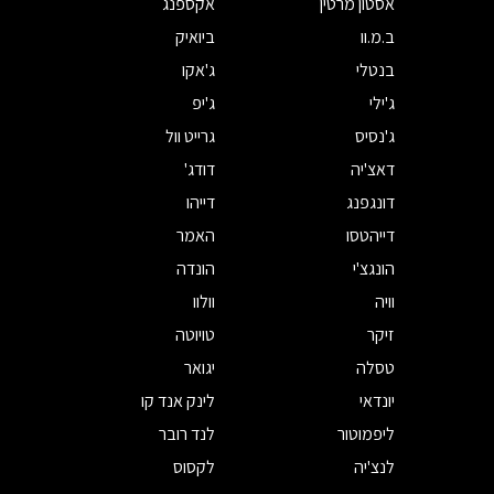
אסטון מרטין
אקספנג
ב.מ.וו
ביואיק
בנטלי
ג'אקו
ג'ילי
ג'יפ
ג'נסיס
גרייט וול
דאצ'יה
דודג'
דונגפנג
דייהו
דייהטסו
האמר
הונגצ'י
הונדה
וויה
וולוו
זיקר
טויוטה
טסלה
יגואר
יונדאי
לינק אנד קו
ליפמוטור
לנד רובר
לנצ'יה
לקסוס