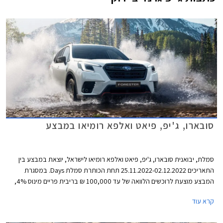
סובארו, ג'יפ, פיאט ואלפא רומיאו במבצע
סמלת, יבואנית סובארו, ג'יפ, פיאט ואלפא רומיאו לישראל, יוצאת במבצע בין
התאריכים 25.11.2022-02.12.2022 תחת הכותרת סמלת Days. במסגרת
המבצע מוצעת לרוכשים הלוואה של עד 100,000 ₪ בריבית פריים מינוס 4%,
כלומר ריבית של 0.25% נכון להיום. לחילופין יוכלו רוכשי דגמי אלפא רומיאו וג'יפ
קרא עוד
לבחור בהלוואה של עד 300,000 ₪ בריבית פריים מינוס 0.5%, כלומר ריבית
של 3.75% נכון להיום. כל מסלולי המימון מוצעים לתקופה של עד 60 חודשים