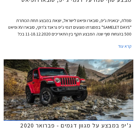
סמלת, יבואנית ג'יפ, סובארו ופיאט לישראל, יוצאת במבצע תחת הכותרת
"SAMELET DAYS" במסגרתו מוצעים דגמי ג'יפ גראנד צ'רוקי, סובארו XV ופיאט
500 בהנחות סוף שנה. המבצע תקף בין התאריכים 11-18.12.2020 בכל
אולמות התצוגה ברחבי הארץ בהתאם להנחיות התו הסגול.
קרא עוד
ג'יפ במבצע על מגוון דגמים - פברואר 2020