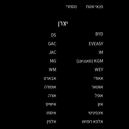
פנאי שטח
מסחרי
יצרן
BYD
DS
GAC
EVEASY
JAC
IM
KGM (סאנגיונג)
MG
WM
WEY
אאודי
אבארט
אווטאר
אומודה
אופל
אורה
איון
אייווייס
אינפיניטי
איסוזו
אלפא רומיאו
אלפין