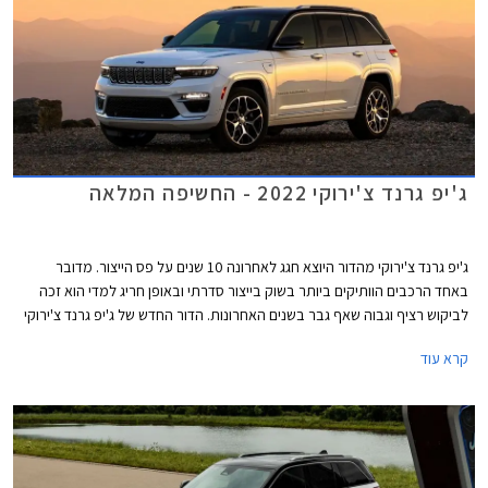
ג'יפ גרנד צ'ירוקי 2022 - החשיפה המלאה
ג'יפ גרנד צ'ירוקי מהדור היוצא חגג לאחרונה 10 שנים על פס הייצור. מדובר
באחד הרכבים הוותיקים ביותר בשוק בייצור סדרתי ובאופן חריג למדי הוא זכה
לביקוש רציף וגבוה שאף גבר בשנים האחרונות. הדור החדש של ג'יפ גרנד צ'ירוקי
נחשף בתחילת השנה בגרסת מרכב ארוך עם 7 מושבים וכעת נחשפת במלואה
קרא עוד
הגרסה הקצרה עם 5 מושבים שתוצע גם עם יחידת הנעה היברידית נטענת
(PHEV) ובגרסת טריילהוק קשוחה וייעודית לשטח.