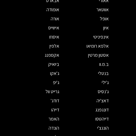
אאודי
אבארט
אווטאר
אומודה
אופל
אורה
איון
אייווייס
אינפיניטי
איסוזו
אלפא רומיאו
אלפין
אסטון מרטין
אקספנג
ב.מ.וו
ביואיק
בנטלי
ג'אקו
ג'ילי
ג'יפ
ג'נסיס
גרייט וול
דאצ'יה
דודג'
דונגפנג
דייהו
דייהטסו
האמר
הונגצ'י
הונדה