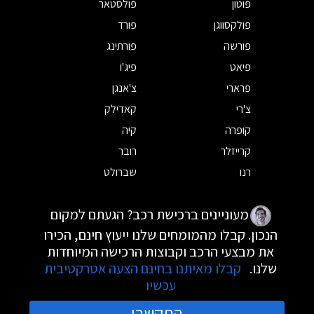
פוטון
פולסטאר
פולקסווגן
פורד
פורשה
פורתינג
פיאט
פיג'ו
פרארי
צ'אנגן
צ'רי
קאדילק
קופרה
קיה
קרייזלר
רובר
רנו
שברולט
מעוניינים ברכישת רכב? הגעתם למקום
הנכון. קבלו מהמומחים שלנו ייעוץ חינם, הכירו
את מבצעי הרכב וקבוצות הרכישה המיוחדות
שלנו.
קבלו מאיתנו בחינם הצעה אטרקטיבית
עכשיו
התקשרו