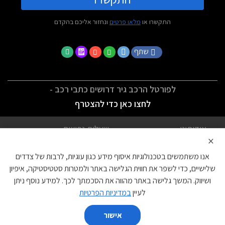
התקשרו או
מלאו פרטים
ונחזור אליכם בהקדם
שתף
לפורטל הרכב גיר דרושים כתבי רכב -
לחצו כאן כדי להצטרף
אודותינו
שאלות נפוצות
×
לתנאי השימוש
מדיניות פרטיות
אנו משתמשים בטכנולוגיות איסוף מידע כגון עוגיות, לרבות של צדדים
הצהרת נגישות
צור קשר
שלישיים, כדי לשפר את חווית הגלישה באתר ולמטרות סטטיסטיקה, איפיון
ושיווק. המשך גלישה באתר מהווה את הסכמתך לכך. למידע נוסף ניתן
עוגיות
לעיין
במדיניות הפרטיות
אישור