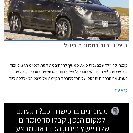
ג'יפ ג'וניור בתמונות ריגול
קונצרן קרייזלר שבבעלות פיאט ממשיך להרחיב את קשת דגמי מותג ג'יפ ובוחן
דגם שיכונה ג'יפ ג'וניור המבוסס על פיאט 500X שנחשפה בסרטון קצר לפני
כשנה. שני הרכבים יתבססו על הפלטפורמה הקיימת של פיאט המאכלסת כיום
את ה- 500L. נכון לעכשיו, רב הנסתר על הגלוי בכל הנוגע לגרסת הייצור של
קרא עוד
הג'יפ ג'וניור שיגיע לייצור ככל הנראה לקראת שנת 2015 ויחליף את הפטריוט
והקומפאס. ה- 500X של פיאט צפויה להגיע לייצור כמה חודשים מאוחר יותר.
מעוניינים ברכישת רכב? הגעתם
למקום הנכון. קבלו מהמומחים
שלנו ייעוץ חינם, הכירו את מבצעי