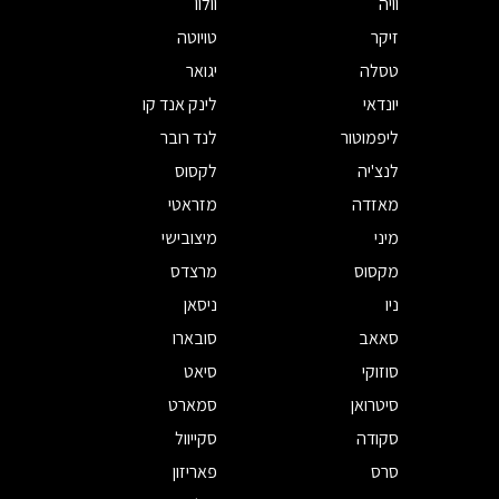
וויה
וולוו
זיקר
טויוטה
טסלה
יגואר
יונדאי
לינק אנד קו
ליפמוטור
לנד רובר
לנצ'יה
לקסוס
מאזדה
מזראטי
מיני
מיצובישי
מקסוס
מרצדס
ניו
ניסאן
סאאב
סובארו
סוזוקי
סיאט
סיטרואן
סמארט
סקודה
סקייוול
סרס
פאריזון