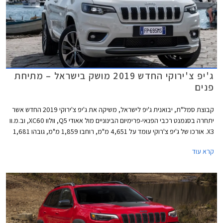
ג'יפ צ'ירוקי החדש 2019 מושק בישראל – מתיחת
פנים
קבוצת סמל"ת, יבואנית ג'יפ לישראל, משיקה את ג'יפ צ'ירוקי 2019 החדש אשר
יתחרה בסגמנט רכבי הפנאי-פרימיום הבינוניים מול אאודי Q5, וולוו XC60, וב.מ.וו
X3. אורכו של ג'יפ צ'רוקי עומד על 4,651 מ"מ, רוחבו 1,859 מ"מ, גובהו 1,681
מ"מ, ובסיס גלגליו נמתח על פני 2,708 מ"מ. מרווח הגחון בגובה 201 מ"מ.
קרא עוד