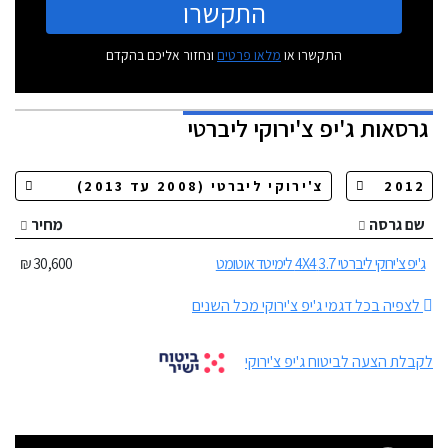
התקשרו
התקשרו או
מלאו פרטים
ונחזור אליכם בהקדם
גרסאות
ג'יפ צ'ירוקי ליברטי
שם גרסה
מחיר
ג'יפ צ'ירוקי ליברטי 3.7 4X4 לימיטד אוטומט
30,600 ₪
לצפיה בכל דגמי ג'יפ צ'ירוקי מכל השנים
לקבלת הצעה לביטוח ג'יפ צ'ירוקי