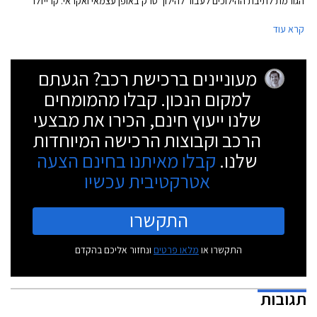
הגורמת לתיבת ההילוכים לעבור להילוך סרק באופן עצמאי ואקראי. קרייזלר
דיווחה כי התקלה גרמה ל- 26 תאונות דרכים בהן 2 בני אדם נפצעו.
קרא עוד
מעוניינים ברכישת רכב? הגעתם
למקום הנכון. קבלו מהמומחים
שלנו ייעוץ חינם, הכירו את מבצעי
הרכב וקבוצות הרכישה המיוחדות
שלנו.
קבלו מאיתנו בחינם הצעה
אטרקטיבית עכשיו
התקשרו
התקשרו או
מלאו פרטים
ונחזור אליכם בהקדם
תגובות