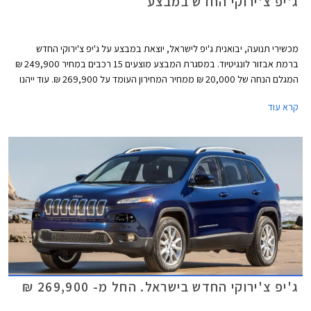
ג'יפ צ'ירוקי החדש במבצע
מכשירי תנועה, יבואנית ג'יפ לישראל, יוצאת במבצע על ג'יפ צ'ירוקי החדש
ברמת אבזור לונגיטיוד. במסגרת המבצע מוצעים 15 רכבים במחיר 249,900 ₪
המגלם הנחה של 20,000 ₪ ממחיר המחירון העומד על 269,900 ₪. עוד ייהנו
הרוכשים מחבילת אבזור הכוללת מערכת איתור וניווט WAZE במתנה. המבצע
קרא עוד
ייערך בכל אולמות התצוגה של החברה.
ג'יפ צ'ירוקי החדש בישראל. החל מ- 269,900 ₪