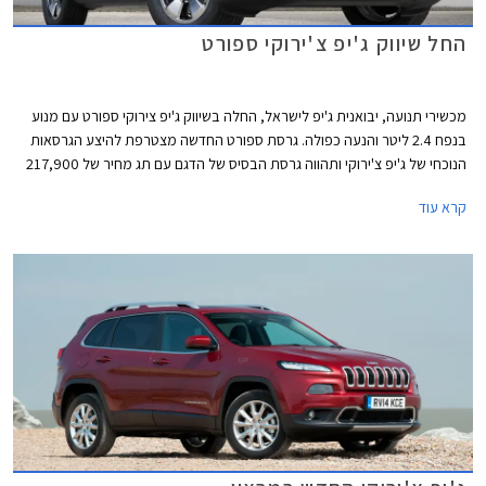
החל שיווק ג'יפ צ'ירוקי ספורט
מכשירי תנועה, יבואנית ג'יפ לישראל, החלה בשיווק ג'יפ צירוקי ספורט עם מנוע
בנפח 2.4 ליטר והנעה כפולה. גרסת ספורט החדשה מצטרפת להיצע הגרסאות
הנוכחי של ג'יפ צ'ירוקי ותהווה גרסת הבסיס של הדגם עם תג מחיר של 217,900
₪. המהלך של חברת מכשירי תנועה מגיע כתגובה למהלך של חברת אוטומקס,
קרא עוד
היבואנית המקבילה שהחלה לשווק את ג'יפ צ'ירוקי עם יחידת הנעה זהה במחיר
תחרותי ונמוך משמעותית מדגמי ה- 3.2 ליטר שמציעה חברת מכשירי תנועה.