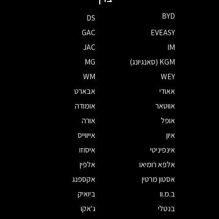
BYD
DS
GAC
EVEASY
JAC
IM
KGM (סאנגיונג)
MG
WM
WEY
אאודי
אבארט
אווטאר
אומודה
אופל
אורה
איון
אייווייס
אינפיניטי
איסוזו
אלפא רומיאו
אלפין
אסטון מרטין
אקספנג
ב.מ.וו
ביואיק
בנטלי
ג'אקו