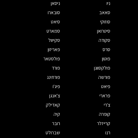
ניו
ניסאן
סאאב
סובארו
סוזוקי
סיאט
סיטרואן
סמארט
סקודה
סקייוול
סרס
פאריזון
פוטון
פולסטאר
פולקסווגן
פורד
פורשה
פורתינג
פיאט
פיג'ו
פרארי
צ'אנגן
צ'רי
קאדילק
קופרה
קיה
קרייזלר
רובר
רנו
שברולט