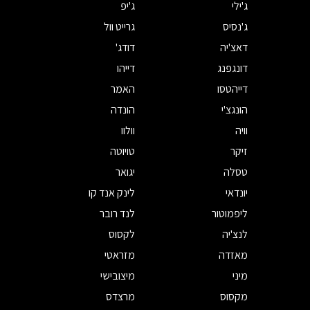
ג'ילי
ג'יפ
ג'נסיס
גרייט וול
דאצ'יה
דודג'
דונגפנג
דייהו
דייהטסו
האמר
הונגצ'י
הונדה
וויה
וולוו
זיקר
טויוטה
טסלה
יגואר
יונדאי
לינק אנד קו
ליפמוטור
לנד רובר
לנצ'יה
לקסוס
מאזדה
מזראטי
מיני
מיצובישי
מקסוס
מרצדס