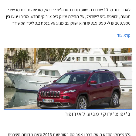
לאחר יותר מ- 13 שנים בהן שווק תחת השם ג'יפ ליברטי, מודיעה חברת מכשירי
תנועה, יבואנית ג'יפ לישראל, על תחילת שיווק ג'יפ צ'ירוקי החדש. מחיריו ינועו בין
269,900 ₪ ל- 319,990 ₪ והוא ישווק עם מנוע V6 בנפח 3.2 ליטר המשודך
לתיבת הילוכים אוטומטית בת תשע מהירויות.
קרא עוד
ג'יפ צ'ירוקי מגיע לאירופה
גי'פ צ'ירוקי החדש הושק בצפון אמריקה בסוף שנת 2013 וכעת מדווחת היצרנית