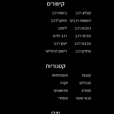
קישורים
קטלוג רכב
ביטוח רכב
השוואת רכבים
מימון לרכב
כתבות רכב
ליסינג
מבחני רכב
רכב חדש
מבצעי רכב
ייעוץ רכב
מחירון רכב
רישום לניוזלטר
קטגוריות
קטנות
משפחתיות
מנהלים
יוקרה
ספורט
מיניוואנים
פנאי שטח
מסחרי
יצרן