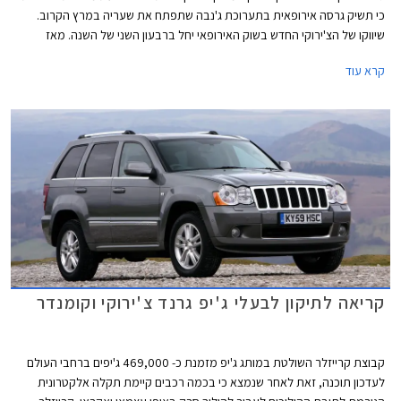
כי תשיק גרסה אירופאית בתערוכת ג'נבה שתפתח את שעריה במרץ הקרוב.
שיווקו של הצ'ירוקי החדש בשוק האירופאי יחל ברבעון השני של השנה. מאז
תחילת שיווקו זכה הצ'ירוקי לביקורות חמות ממגזיני רכב אמריקאים ורשם לזכותו
קרא עוד
את התואר "הרכב הבטוח ביותר בקטגוריה" מאת ארגון EuroNCAP.
קריאה לתיקון לבעלי ג'יפ גרנד צ'ירוקי וקומנדר
קבוצת קרייזלר השולטת במותג ג'יפ מזמנת כ- 469,000 ג'יפים ברחבי העולם
לעדכון תוכנה, זאת לאחר שנמצא כי בכמה רכבים קיימת תקלה אלקטרונית