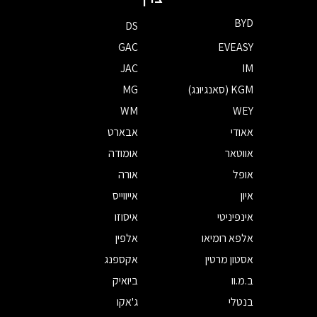
BYD
DS
GAC
EVEASY
JAC
IM
KGM (סאנגיונג)
MG
WM
WEY
אאודי
אבארט
אווטאר
אומודה
אופל
אורה
איון
אייווייס
אינפיניטי
איסוזו
אלפא רומיאו
אלפין
אסטון מרטין
אקספנג
ב.מ.וו
ביואיק
בנטלי
ג'אקו