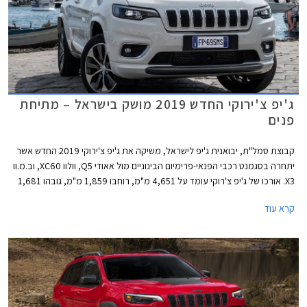
ג'יפ צ'ירוקי החדש 2019 מושק בישראל – מתיחת
פנים
קבוצת סמל"ת, יבואנית ג'יפ לישראל, משיקה את ג'יפ צ'ירוקי 2019 החדש אשר
יתחרה בסגמנט רכבי הפנאי-פרימיום הבינוניים מול אאודי Q5, וולוו XC60, וב.מ.וו
X3. אורכו של ג'יפ צ'רוקי עומד על 4,651 מ"מ, רוחבו 1,859 מ"מ, גובהו 1,681
מ"מ, ובסיס גלגליו נמתח על פני 2,708 מ"מ. מרווח הגחון בגובה 201 מ"מ.
קרא עוד