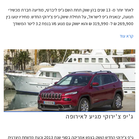
לאחר יותר מ- 13 שנים בהן שווק תחת השם ג'יפ ליברטי, מודיעה חברת מכשירי
תנועה, יבואנית ג'יפ לישראל, על תחילת שיווק ג'יפ צ'ירוקי החדש. מחיריו ינועו בין
269,900 ₪ ל- 319,990 ₪ והוא ישווק עם מנוע V6 בנפח 3.2 ליטר המשודך
לתיבת הילוכים אוטומטית בת תשע מהירויות.
קרא עוד
ג'יפ צ'ירוקי מגיע לאירופה
גי'פ צ'ירוקי החדש הושק בצפון אמריקה בסוף שנת 2013 וכעת מדווחת היצרנית