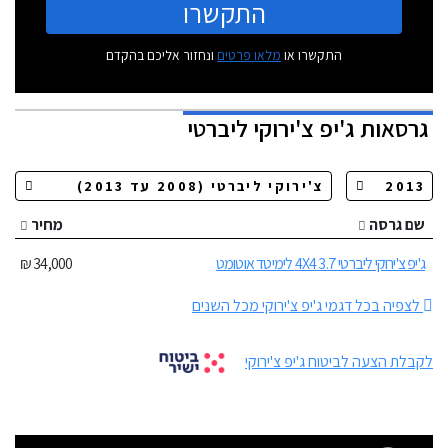
התקשרו
התקשרו או
מלאו פרטים
ונחזור אליכם בהקדם
גרסאות
ג'יפ צ'ירוקי ליברטי
שם גרסה
מחיר
ג'יפ צ'ירוקי ליברטי 3.7 4X4 לימיטד אוטומט
34,000 ₪
לצפיה בכל דגמי ג'יפ צ'ירוקי מכל השנים
לקבלת הצעה לביטוח ג'יפ צ'ירוקי