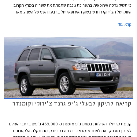
כי תשיק גרסה אירופאית בתערוכת ג'נבה שתפתח את שעריה במרץ הקרוב.
שיווקו של הצ'ירוקי החדש בשוק האירופאי יחל ברבעון השני של השנה. מאז
תחילת שיווקו זכה הצ'ירוקי לביקורות חמות ממגזיני רכב אמריקאים ורשם לזכותו
קרא עוד
את התואר "הרכב הבטוח ביותר בקטגוריה" מאת ארגון EuroNCAP.
קריאה לתיקון לבעלי ג'יפ גרנד צ'ירוקי וקומנדר
קבוצת קרייזלר השולטת במותג ג'יפ מזמנת כ- 469,000 ג'יפים ברחבי העולם
לעדכון תוכנה, זאת לאחר שנמצא כי בכמה רכבים קיימת תקלה אלקטרונית