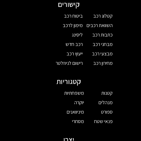
קישורים
קטלוג רכב
ביטוח רכב
השוואת רכבים
מימון לרכב
כתבות רכב
ליסינג
מבחני רכב
רכב חדש
מבצעי רכב
ייעוץ רכב
מחירון רכב
רישום לניוזלטר
קטגוריות
קטנות
משפחתיות
מנהלים
יוקרה
ספורט
מיניוואנים
פנאי שטח
מסחרי
יצרן