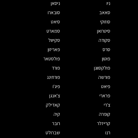
ניו
ניסאן
סאאב
סובארו
סוזוקי
סיאט
סיטרואן
סמארט
סקודה
סקייוול
סרס
פאריזון
פוטון
פולסטאר
פולקסווגן
פורד
פורשה
פורתינג
פיאט
פיג'ו
פרארי
צ'אנגן
צ'רי
קאדילק
קופרה
קיה
קרייזלר
רובר
רנו
שברולט