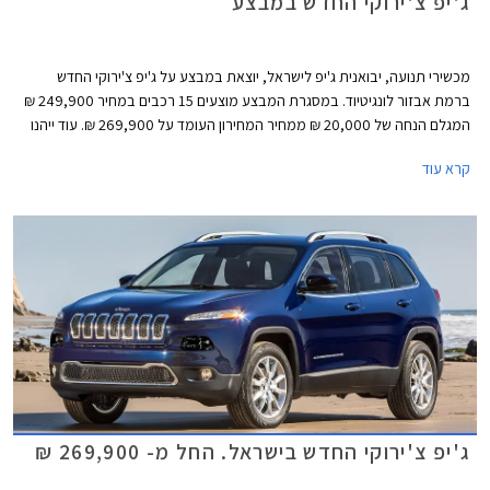
ג'יפ צ'ירוקי החדש במבצע
מכשירי תנועה, יבואנית ג'יפ לישראל, יוצאת במבצע על ג'יפ צ'ירוקי החדש
ברמת אבזור לונגיטיוד. במסגרת המבצע מוצעים 15 רכבים במחיר 249,900 ₪
המגלם הנחה של 20,000 ₪ ממחיר המחירון העומד על 269,900 ₪. עוד ייהנו
הרוכשים מחבילת אבזור הכוללת מערכת איתור וניווט WAZE במתנה. המבצע
קרא עוד
ייערך בכל אולמות התצוגה של החברה.
ג'יפ צ'ירוקי החדש בישראל. החל מ- 269,900 ₪