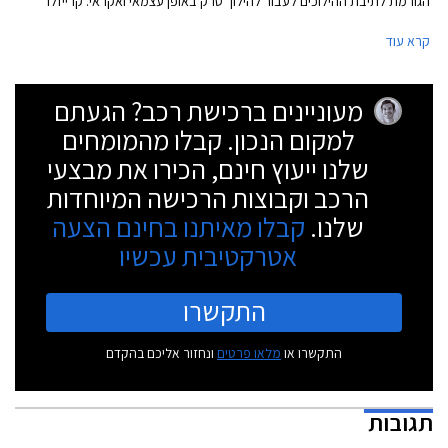
הגורמת לתיבת ההילוכים לעבור להילוך סרק באופן עצמאי ואקראי. קרייזלר
דיווחה כי התקלה גרמה ל- 26 תאונות דרכים בהן 2 בני אדם נפצעו.
קרא עוד
מעוניינים ברכישת רכב? הגעתם
למקום הנכון. קבלו מהמומחים
שלנו ייעוץ חינם, הכירו את מבצעי
הרכב וקבוצות הרכישה המיוחדות
שלנו.
קבלו מאיתנו בחינם הצעה
אטרקטיבית עכשיו
התקשרו
התקשרו או
מלאו פרטים
ונחזור אליכם בהקדם
תגובות