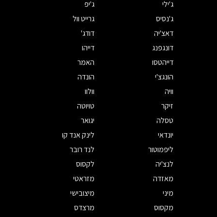
ג'ילי
ג'יפ
ג'נסיס
גרייט וול
דאצ'יה
דודג'
דונגפנג
דייהו
דייהטסו
האמר
הונגצ'י
הונדה
וויה
וולוו
זיקר
טויוטה
טסלה
יגואר
יונדאי
לינק אנד קו
ליפמוטור
לנד רובר
לנצ'יה
לקסוס
מאזדה
מזראטי
מיני
מיצובישי
מקסוס
מרצדס