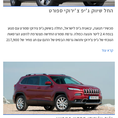
החל שיווק ג'יפ צ'ירוקי ספורט
מכשירי תנועה, יבואנית ג'יפ לישראל, החלה בשיווק ג'יפ צירוקי ספורט עם מנוע
בנפח 2.4 ליטר והנעה כפולה. גרסת ספורט החדשה מצטרפת להיצע הגרסאות
הנוכחי של ג'יפ צ'ירוקי ותהווה גרסת הבסיס של הדגם עם תג מחיר של 217,900
₪. המהלך של חברת מכשירי תנועה מגיע כתגובה למהלך של חברת אוטומקס,
קרא עוד
היבואנית המקבילה שהחלה לשווק את ג'יפ צ'ירוקי עם יחידת הנעה זהה במחיר
תחרותי ונמוך משמעותית מדגמי ה- 3.2 ליטר שמציעה חברת מכשירי תנועה.