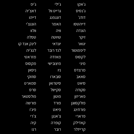
ג'אקו
ג'ילי
ג'יפ
ג'נסיס
גרייט וול
דאצ'יה
דודג'
דונגפנג
דייהו
דייהטסו
האמר
הונגצ'י
הונדה
וויה
וולוו
זיקר
טויוטה
טסלה
יגואר
יונדאי
לינק אנד קו
ליפמוטור
לנד רובר
לנצ'יה
לקסוס
מאזדה
מזראטי
מיני
מיצובישי
מקסוס
מרצדס
ניו
ניסאן
סאאב
סובארו
סוזוקי
סיאט
סיטרואן
סמארט
סקודה
סקייוול
סרס
פאריזון
פוטון
פולסטאר
פולקסווגן
פורד
פורשה
פורתינג
פיאט
פיג'ו
פרארי
צ'אנגן
צ'רי
קאדילק
קופרה
קיה
קרייזלר
רובר
רנו