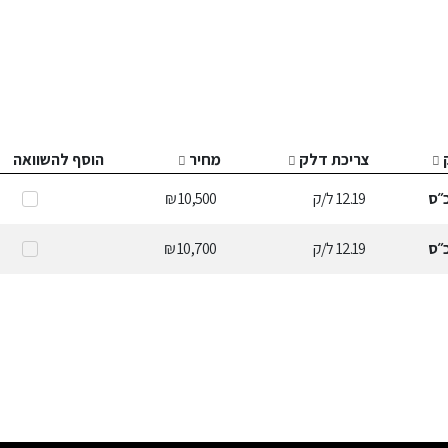
צריכת דלק
מחיר
הוסף להשוואה
״ס
12.19
ל/ק
10,500 ₪
״ס
12.19
ל/ק
10,700 ₪