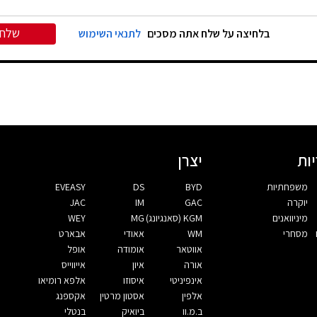
שלח
בלחיצה על שלח אתה מסכים
לתנאי השימוש
ות
יצרן
משפחתיות
BYD
DS
EVEASY
יוקרה
GAC
IM
JAC
מיניוואנים
KGM (סאנגיונג)
MG
WEY
מסחרי
WM
אאודי
אבארט
אווטאר
אומודה
אופל
אורה
איון
אייווייס
אינפיניטי
איסוזו
אלפא רומיאו
אלפין
אסטון מרטין
אקספנג
ב.מ.וו
ביואיק
בנטלי