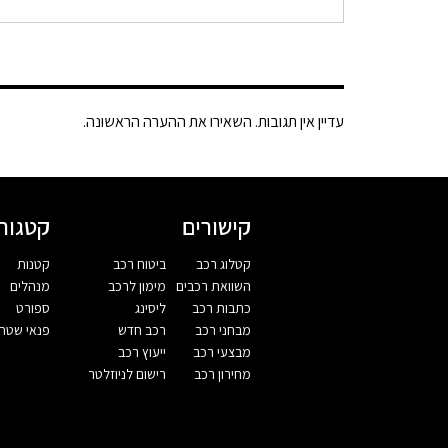
עדיין אין תגובות. השאירו את ההערה הראשונה.
קישורים
קטגורי
קטלוג רכב
ביטוח רכב
קטנות
השוואת רכבים
מימון לרכב
מנהלים
כתבות רכב
ליסינג
ספורט
מבחני רכב
רכב חדש
פנאי שטח
מבצעי רכב
ייעוץ רכב
מחירון רכב
רישום לניוזלטר