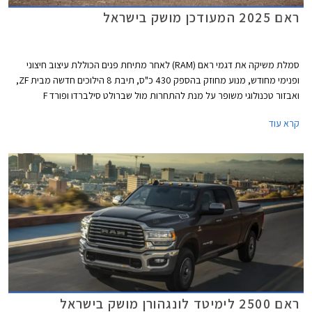
ראם 2025 המעודכן מושק בישראל
סמלת משיקה את דגמי ראם (RAM) לאחר מתיחת פנים הכוללת עיצוב חיצוני
ופנימי מחודש, מנוע מחוזק בהספק 430 כ"ס, תיבת 8 הילוכים חדשה מבית ZF,
ואבזור טכנולוגי משופר על מנת להתחרות מול שברולט סילברדו ופורד F
המקבילים. ראם החדש ישווק בישראל בחמש גרסאות בתצורת 5 או 6 מושבים
קרא עוד
ובמחיר התחלתי של 283,000 ₪ לפני מע"מ.
ראם 2500 לימיטד לונגהורן מושק בישראל