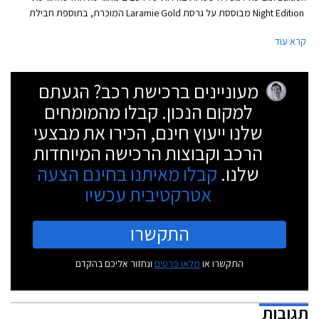
Night Edition מבוססת על גרסת Laramie Gold המוכרת, בתוספת חבילת
עיצוב הכוללת פגושים, ידיות ומסגרת גריל קדמי בצבע הרכב. בנוסף כוללת
קרא עוד
החבילה חישוקים, מדרגות צד, גריל קדמי, פנסים, מראות צד וסמלים חיצוניים
בגימר שחור. בתא הנוסעים תקרה שחורה וריפודים בצבע שחור.
מעוניינים ברכישת רכב? הגעתם
למקום הנכון. קבלו מהמומחים
שלנו ייעוץ חינם, הכירו את מבצעי
הרכב וקבוצות הרכישה המיוחדות
שלנו.
קבלו מאיתנו בחינם הצעה
אטרקטיבית עכשיו
התקשרו
התקשרו או
מלאו פרטים
ונחזור אליכם בהקדם
תגובות