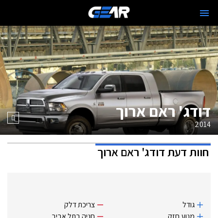
דודג' ראם ארוך
2014
חוות דעת
דודג' ראם ארוך
גודל
צריכת דלק
מנוע חזק.
חניה בתל אביב.