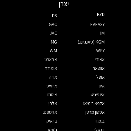
יצרן
BYD
DS
GAC
EVEASY
JAC
IM
KGM (סאנגיונג)
MG
WM
WEY
אאודי
אבארט
אווטאר
אומודה
אופל
אורה
איון
אייווייס
אינפיניטי
איסוזו
אלפא רומיאו
אלפין
אסטון מרטין
אקספנג
ב.מ.וו
ביואיק
בנטלי
ג'אקו