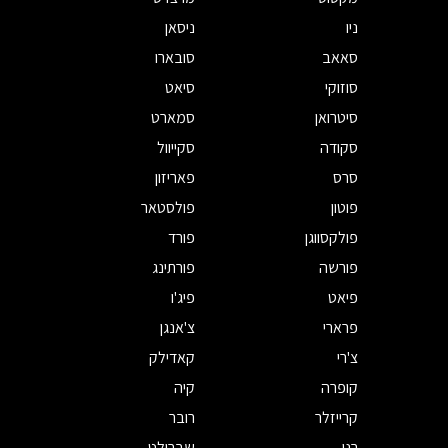
ניו
ניסאן
סאאב
סובארו
סוזוקי
סיאט
סיטרואן
סמארט
סקודה
סקייוול
סרס
פאריזון
פוטון
פולסטאר
פולקסווגן
פורד
פורשה
פורתינג
פיאט
פיג'ו
פרארי
צ'אנגן
צ'רי
קאדילק
קופרה
קיה
קרייזלר
רובר
רנו
שברולט