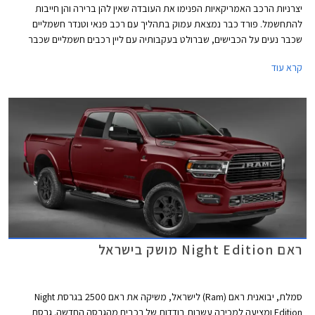
יצרניות הרכב האמריקאיות הפנימו את העובדה שאין להן ברירה והן חייבות
להתחשמל. פורד כבר נמצאת עמוק בתהליך עם רכב פנאי וטנדר חשמליים
שכבר נעים על הכבישים, שברולט בעקבותיה עם ליין רכבים חשמליים שכבר
מחמם סוללות בדרך אל פסי הייצור, וכעת מגיע תורה של ראם שחושפת את
קרא עוד
הגרסה הסדרתית לטנדר החשמלי ראם 1500 REV. נזכיר כי ראם היא חלק
מקונצרן סטלנטיס המאגד את מותגי קבוצת פיג'ו וסיטרואן יחד עם מותגי קבוצת
פיאט קרייזלר.
ראם Night Edition מושק בישראל
סמלת, יבואנית ראם (Ram) לישראל, משיקה את ראם 2500 בגרסת Night
Edition ומציעה למכירה עשרות בודדות של רכבים מהגרסה החדשה. גרסת