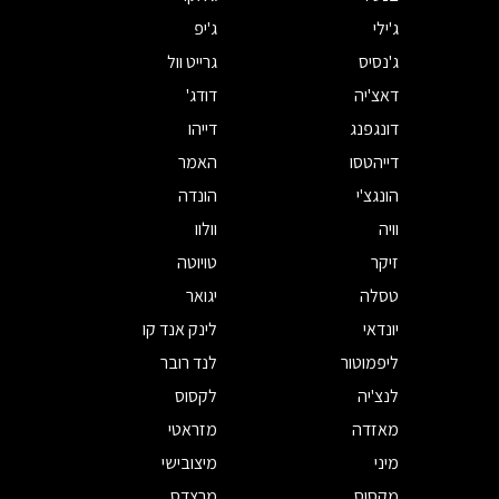
ג'ילי
ג'יפ
ג'נסיס
גרייט וול
דאצ'יה
דודג'
דונגפנג
דייהו
דייהטסו
האמר
הונגצ'י
הונדה
וויה
וולוו
זיקר
טויוטה
טסלה
יגואר
יונדאי
לינק אנד קו
ליפמוטור
לנד רובר
לנצ'יה
לקסוס
מאזדה
מזראטי
מיני
מיצובישי
מקסוס
מרצדס