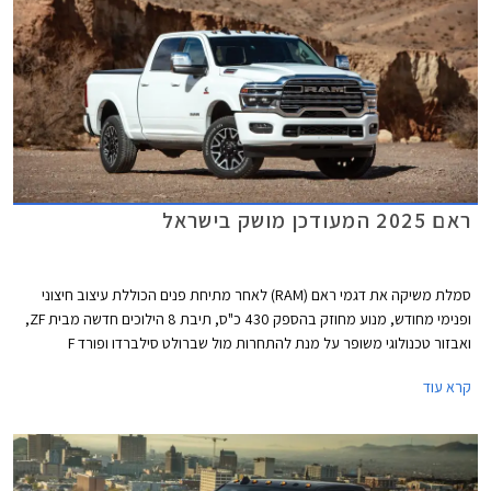
ראם 2025 המעודכן מושק בישראל
סמלת משיקה את דגמי ראם (RAM) לאחר מתיחת פנים הכוללת עיצוב חיצוני
ופנימי מחודש, מנוע מחוזק בהספק 430 כ"ס, תיבת 8 הילוכים חדשה מבית ZF,
ואבזור טכנולוגי משופר על מנת להתחרות מול שברולט סילברדו ופורד F
המקבילים. ראם החדש ישווק בישראל בחמש גרסאות בתצורת 5 או 6 מושבים
קרא עוד
ובמחיר התחלתי של 283,000 ₪ לפני מע"מ.