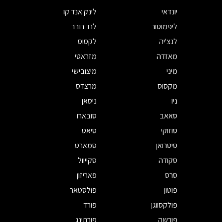
יונדאי
לינק אנד קו
ליפמוטור
לנד רובר
לנצ'יה
לקסוס
מאזדה
מזראטי
מיני
מיצובישי
מקסוס
מרצדס
ניו
ניסאן
סאאב
סובארו
סוזוקי
סיאט
סיטרואן
סמארט
סקודה
סקייוול
סרס
פאריזון
פוטון
פולסטאר
פולקסווגן
פורד
פורשה
פורתינג