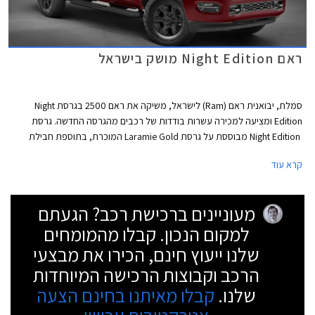
ראם Night Edition מושק בישראל
סמלת, יבואנית ראם (Ram) לישראל, משיקה את ראם 2500 בגרסת Night
Edition ומציעה למכירה עשרות בודדות של רכבים מהגרסה החדשה. גרסת
Night Edition מבוססת על גרסת Laramie Gold המוכרת, בתוספת חבילת
עיצוב הכוללת פגושים, ידיות ומסגרת גריל קדמי בצבע הרכב. בנוסף כוללת
קרא עוד
החבילה חישוקים, מדרגות צד, גריל קדמי, פנסים, מראות צד וסמלים חיצוניים
בגימר שחור. בתא הנוסעים תקרה שחורה וריפודים בצבע שחור.
מעוניינים ברכישת רכב? הגעתם
למקום הנכון. קבלו מהמומחים
שלנו ייעוץ חינם, הכירו את מבצעי
הרכב וקבוצות הרכישה המיוחדות
שלנו.
קבלו מאיתנו בחינם הצעה