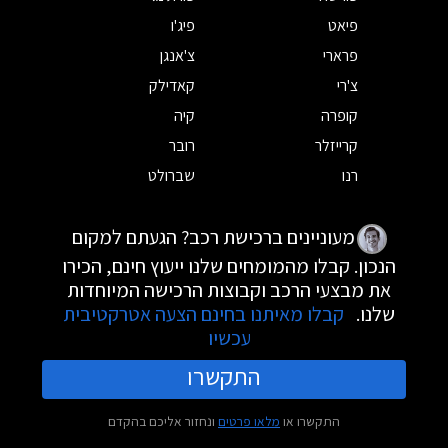
פיאט
פיג'ו
פרארי
צ'אנגן
צ'רי
קאדילק
קופרה
קיה
קרייזלר
רובר
רנו
שברולט
מעוניינים ברכישת רכב? הגעתם למקום
הנכון. קבלו מהמומחים שלנו ייעוץ חינם, הכירו
את מבצעי הרכב וקבוצות הרכישה המיוחדות
שלנו.
קבלו מאיתנו בחינם הצעה אטרקטיבית
עכשיו
התקשרו
התקשרו או
מלאו פרטים
ונחזור אליכם בהקדם