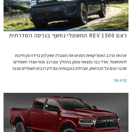
ראם 1500 REV החשמלי נחשף בגרסה הסדרתית
יצרניות הרכב האמריקאיות הפנימו את העובדה שאין להן ברירה והן חייבות
להתחשמל. פורד כבר נמצאת עמוק בתהליך עם רכב פנאי וטנדר חשמליים
שכבר נעים על הכבישים, שברולט בעקבותיה עם ליין רכבים חשמליים שכבר
מחמם סוללות בדרך אל פסי הייצור, וכעת מגיע תורה של ראם שחושפת את
קרא עוד
הגרסה הסדרתית לטנדר החשמלי ראם 1500 REV. נזכיר כי ראם היא חלק
מקונצרן סטלנטיס המאגד את מותגי קבוצת פיג'ו וסיטרואן יחד עם מותגי קבוצת
פיאט קרייזלר.