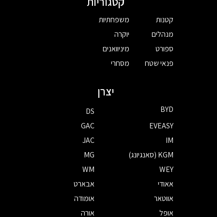
קטגוריות
קטנות
משפחתיות
מנהלים
יוקרה
ספורט
מיניוואנים
פנאי שטח
מסחרי
יצרן
BYD
DS
GAC
EVEASY
JAC
IM
KGM (סאנגיונג)
MG
WM
WEY
אאודי
אבארט
אווטאר
אומודה
אופל
אורה