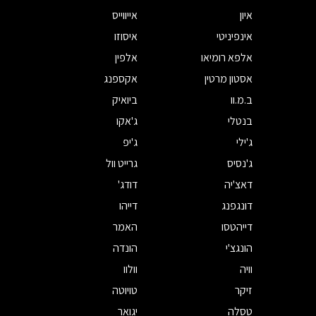
איון
אייווייס
אינפיניטי
איסוזו
אלפא רומיאו
אלפין
אסטון מרטין
אקספנג
ב.מ.וו
ביואיק
בנטלי
ג'אקו
ג'ילי
ג'יפ
ג'נסיס
גרייט וול
דאצ'יה
דודג'
דונגפנג
דייהו
דייהטסו
האמר
הונגצ'י
הונדה
וויה
וולוו
זיקר
טויוטה
טסלה
יגואר