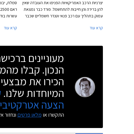
יצרניות הרכב האמריקאיות הפנימו את העובדה שאין
להן ברירה והן חייבות להתחשמל. פורד כבר נמצאת
עמוק בתהליך עם רכב פנאי וטנדר חשמליים שכבר
עשרות בוד
נעים על הכבישים, שברולט בעקבותיה עם ליין
קרא עוד
קרא עוד
רכבים חשמליים שכבר מחמם סוללות בדרך אל פסי
המוכרת, בת
הייצור, וכעת מגיע תורה של ראם שחושפת את
ידיות ומסג
הגרסה הסדרתית לטנדר החשמלי ראם 1500 REV.
החבילה חיש
נזכיר כי ראם היא חלק מקונצרן סטלנטיס המאגד את
מראות צד ו
מעוניינים ברכי
מותגי קבוצת פיג'ו וסיטרואן יחד עם מותגי קבוצת
הנוסעים תק
פיאט קרייזלר.
הנכון. קבלו מהמו
הכירו את מבצעי 
המיוחדות שלנו.
ק
הצעה אטרקטיבית
התקשרו או
מלאו פרטים
ונחזור א