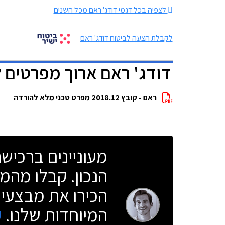
לצפיה בכל דגמי דודג' ראם מכל השנים
לקבלת הצעה לביטוח דודג' ראם
דודג' ראם ארוך מפרטים 
ראם - קובץ 2018.12 מפרט טכני מלא להורדה
מעוניינים ברכי
הנכון. קבלו מהמו
הכירו את מבצעי 
המיוחדות שלנו.
ק