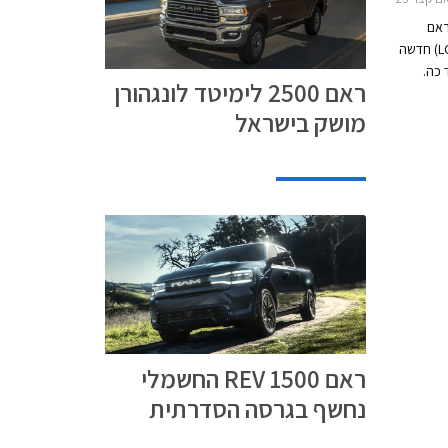
ראם
2500 בגרסת לימיטד לונגהורן (LONGHORN) חדשה
כה.
ראם 2500 לימיטד לונגהורן
מושק בישראל
ראם 1500 REV החשמלי
נחשף בגרסה הסדרתית