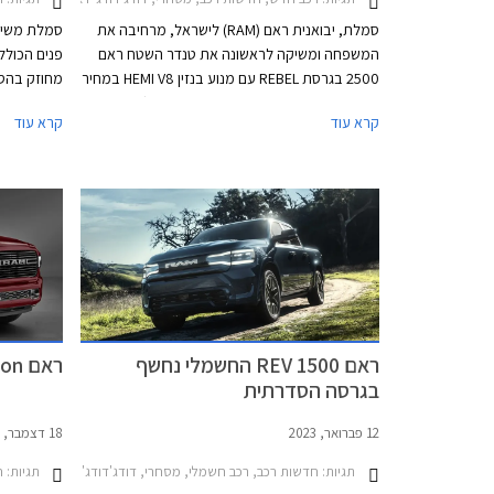
סמלת, יבואנית ראם (RAM) לישראל, מרחיבה את
המשפחה ומשיקה לראשונה את טנדר השטח ראם
פנים הכוללת
2500 בגרסת REBEL עם מנוע בנזין HEMI V8 במחיר
של החל מ- 295,000 ₪ בתוספת מע"מ (348,100
מבי
קרא עוד
קרא עוד
₪ כולל מע"מ).
מע"מ.
ראם 1500 REV החשמלי נחשף
ראם Night Edition מושק בישראל
בגרסה הסדרתית
12 פברואר, 2023
18 דצמבר, 2021
תגיות:
חדשות רכב, רכב חשמלי, מסחרי, דודג'דודג' ראם קצר 2010-2019
תגיות:
ח