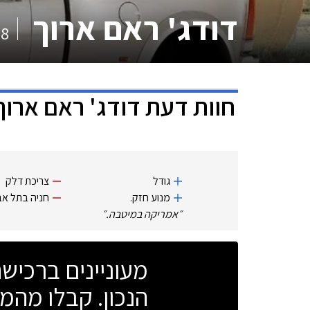
דודג' ראם ארוך
18
חוות דעת
דודג' ראם ארוך
גודל
צריכת דלק
מנוע חזק.
חניה בתל אב
״
אמריקה במיטבה.
״
מעוניינים ברכי
הנכון. קבלו מהמו