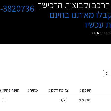
הרכב וקבוצות הרכישה
3-3820736
בלו מאיתנו בחינם
 עכשיו
ליכם בהקדם
הספק
צריכת דלק
מחיר
הוסף להשווא
370
כ״ס
0
ל/ק