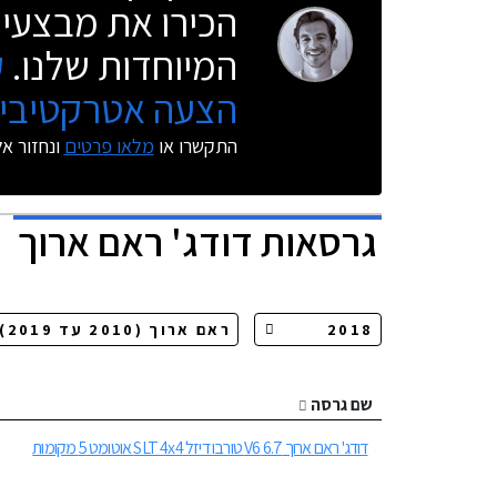
הכירו את מבצעי 
המיוחדות שלנו.
ק
הצעה אטרקטיבית
התקשרו או
מלאו פרטים
ונחזור א
גרסאות
דודג' ראם ארוך
שם גרסה
דודג' ראם ארוך 6.7 V6 טורבו דיזל SLT 4x4 אוטומט 5 מקומות