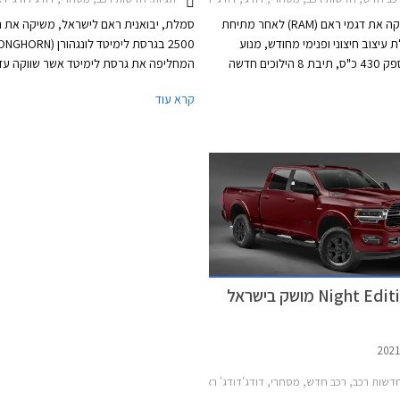
סמלת משיקה את דגמי ראם (RAM) לאחר מתיחת
סמלת, יבואנית ראם לישראל, משיקה את 
 עיצוב חיצוני ופנימי מחודש, מנוע
מחוזק בהספק 430 כ"ס, תיבת 8 הילוכים חדשה
המחליפה את גרסת לימיטד אשר שווקה עד 
ת ZF, ואבזור טכנולוגי משופר על מנת להתחרות
המחיר החל מ- 306,990 ₪ לא כולל מע"מ.
קרא עוד
מול שברולט סילברדו ופורד F המקבילים. ראם
החדש ישווק בישראל בחמש גרסאות בתצורת 5 או 6
מושבים ובמחיר התחלתי של 283,000 ₪ לפני
דשות רכב, רכב חדש, מסחרי, דודג'דודג' ראם קצר 2019-2025