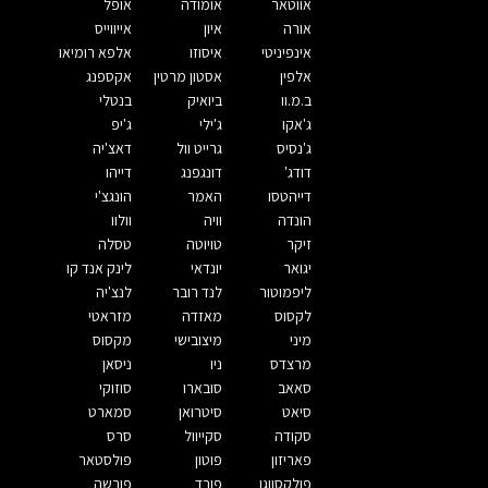
אווטאר
אומודה
אופל
אורה
איון
אייווייס
אינפיניטי
איסוזו
אלפא רומיאו
אלפין
אסטון מרטין
אקספנג
ב.מ.וו
ביואיק
בנטלי
ג'אקו
ג'ילי
ג'יפ
ג'נסיס
גרייט וול
דאצ'יה
דודג'
דונגפנג
דייהו
דייהטסו
האמר
הונגצ'י
הונדה
וויה
וולוו
זיקר
טויוטה
טסלה
יגואר
יונדאי
לינק אנד קו
ליפמוטור
לנד רובר
לנצ'יה
לקסוס
מאזדה
מזראטי
מיני
מיצובישי
מקסוס
מרצדס
ניו
ניסאן
סאאב
סובארו
סוזוקי
סיאט
סיטרואן
סמארט
סקודה
סקייוול
סרס
פאריזון
פוטון
פולסטאר
פולקסווגן
פורד
פורשה