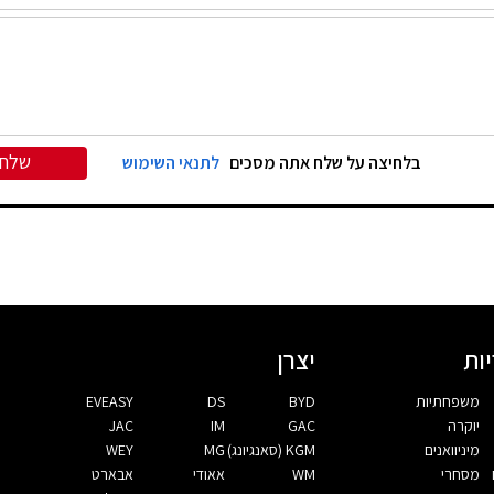
שלח
בלחיצה על שלח אתה מסכים
לתנאי השימוש
ות
יצרן
משפחתיות
BYD
DS
EVEASY
יוקרה
GAC
IM
JAC
מיניוואנים
KGM (סאנגיונג)
MG
WEY
מסחרי
WM
אאודי
אבארט