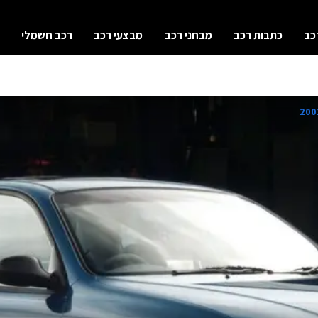
כב
כתבות רכב
מבחני רכב
מבצעי רכב
רכב חשמלי