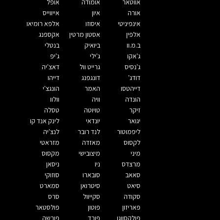
אווטאר
אומודה
אופל
אורה
איון
אייווייס
אינפיניטי
איסוזו
אלפא רומיאו
אלפין
אסטון מרטין
אקספנג
ב.מ.וו
ביואיק
בנטלי
ג'אקו
ג'ילי
ג'יפ
ג'נסיס
גרייט וול
דאצ'יה
דודג'
דונגפנג
דייהו
דייהטסו
האמר
הונגצ'י
הונדה
וויה
וולוו
זיקר
טויוטה
טסלה
יגואר
יונדאי
לינק אנד קו
ליפמוטור
לנד רובר
לנצ'יה
לקסוס
מאזדה
מזראטי
מיני
מיצובישי
מקסוס
מרצדס
ניו
ניסאן
סאאב
סובארו
סוזוקי
סיאט
סיטרואן
סמארט
סקודה
סקייוול
סרס
פאריזון
פוטון
פולסטאר
פולקסווגן
פורד
פורשה