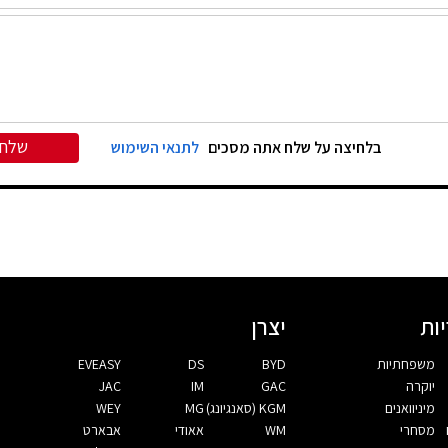
שלח
בלחיצה על שלח אתה מסכים
לתנאי השימוש
ות
יצרן
משפחתיות
BYD
DS
EVEASY
יוקרה
GAC
IM
JAC
מיניוואנים
KGM (סאנגיונג)
MG
WEY
מסחרי
WM
אאודי
אבארט