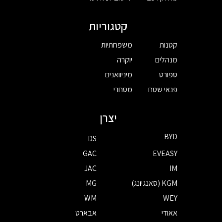
קטגוריות
קטנות
משפחתיות
מנהלים
יוקרה
ספורט
מיניוואנים
פנאי שטח
מסחרי
יצרן
BYD
DS
GAC
EVEASY
JAC
IM
KGM (סאנגיונג)
MG
WM
WEY
אאודי
אבארט