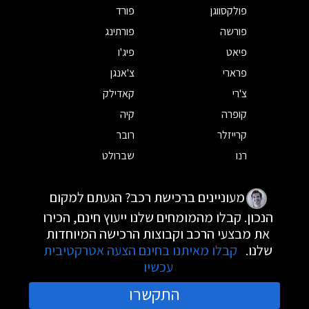
פולקסווגן
פורד
פורשה
פורתינג
פיאט
פיג'ו
פרארי
צ'אנגן
צ'רי
קאדילק
קופרה
קיה
קרייזלר
רובר
רנו
שברולט
מעוניינים ברכישת רכב? הגעתם למקום
הנכון. קבלו מהמומחים שלנו ייעוץ חינם, הכירו
את מבצעי הרכב וקבוצות הרכישה המיוחדות
שלנו.
קבלו מאיתנו בחינם הצעה אטרקטיבית
עכשיו
התקשרו