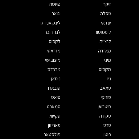
זיקר
טויוטה
טסלה
יגואר
יונדאי
לינק אנד קו
ליפמוטור
לנד רובר
לנצ'יה
לקסוס
מאזדה
מזראטי
מיני
מיצובישי
מקסוס
מרצדס
ניו
ניסאן
סאאב
סובארו
סוזוקי
סיאט
סיטרואן
סמארט
סקודה
סקייוול
סרס
פאריזון
פוטון
פולסטאר