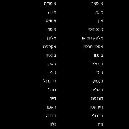
אווטאר
אומודה
אופל
אורה
איון
אייווייס
אינפיניטי
איסוזו
אלפא רומיאו
אלפין
אסטון מרטין
אקספנג
ב.מ.וו
ביואיק
בנטלי
ג'אקו
ג'ילי
ג'יפ
ג'נסיס
גרייט וול
דאצ'יה
דודג'
דונגפנג
דייהו
דייהטסו
האמר
הונגצ'י
הונדה
וויה
וולוו