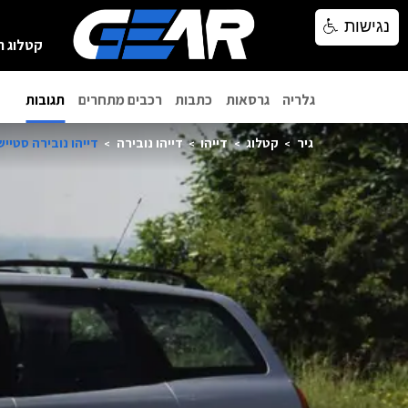
נגישות
נגישות
קטלוג ר
גלריה
גרסאות
כתבות
רכבים מתחרים
תגובות
גיר
קטלוג
דייהו
דייהו נובירה
דייהו נובירה סטיישן 02