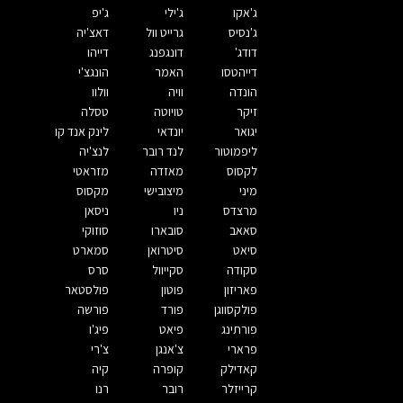
ג'אקו
ג'ילי
ג'יפ
ג'נסיס
גרייט וול
דאצ'יה
דודג'
דונגפנג
דייהו
דייהטסו
האמר
הונגצ'י
הונדה
וויה
וולוו
זיקר
טויוטה
טסלה
יגואר
יונדאי
לינק אנד קו
ליפמוטור
לנד רובר
לנצ'יה
לקסוס
מאזדה
מזראטי
מיני
מיצובישי
מקסוס
מרצדס
ניו
ניסאן
סאאב
סובארו
סוזוקי
סיאט
סיטרואן
סמארט
סקודה
סקייוול
סרס
פאריזון
פוטון
פולסטאר
פולקסווגן
פורד
פורשה
פורתינג
פיאט
פיג'ו
פרארי
צ'אנגן
צ'רי
קאדילק
קופרה
קיה
קרייזלר
רובר
רנו