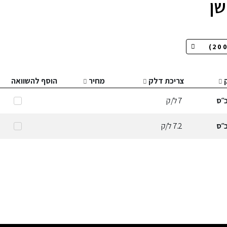
שן
צריכת דלק
מחיר
הוסף להשוואה
״ס
7
ל/ק
״ס
7.2
ל/ק