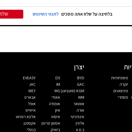
שלח
בלחיצה על שלח אתה מסכים
לתנאי השימוש
ות
יצרן
משפחתיות
BYD
DS
EVEASY
יוקרה
GAC
IM
JAC
מיניוואנים
KGM (סאנגיונג)
MG
WEY
מסחרי
WM
אאודי
אבארט
אווטאר
אומודה
אופל
אורה
איון
אייווייס
אינפיניטי
איסוזו
אלפא רומיאו
אלפין
אסטון מרטין
אקספנג
ב.מ.וו
ביואיק
בנטלי