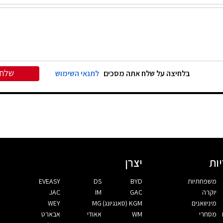
שלח
בלחיצה על שלח אתה מסכים
לתנאי השימוש
ות
יצרן
משפחתיות
BYD
DS
EVEASY
יוקרה
GAC
IM
JAC
מיניוואנים
KGM (סאנגיונג)
MG
WEY
מסחרי
WM
אאודי
אבארט