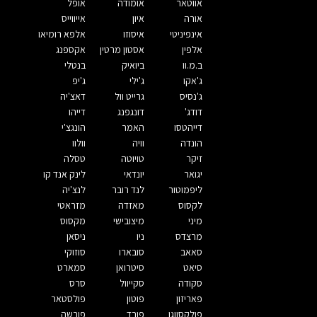
אווטאר
אומודה
אופל
אורה
איון
אייווייס
אינפיניטי
איסוזו
אלפא רומיאו
אלפין
אסטון מרטין
אקספנג
ב.מ.וו
ביואיק
בנטלי
ג'אקו
ג'ילי
ג'יפ
ג'נסיס
גרייט וול
דאצ'יה
דודג'
דונגפנג
דייהו
דייהטסו
האמר
הונגצ'י
הונדה
וויה
וולוו
זיקר
טויוטה
טסלה
יגואר
יונדאי
לינק אנד קו
ליפמוטור
לנד רובר
לנצ'יה
לקסוס
מאזדה
מזראטי
מיני
מיצובישי
מקסוס
מרצדס
ניו
ניסאן
סאאב
סובארו
סוזוקי
סיאט
סיטרואן
סמארט
סקודה
סקייוול
סרס
פאריזון
פוטון
פולסטאר
פולקסווגן
פורד
פורשה