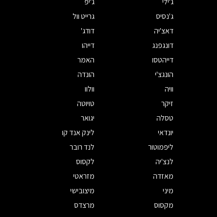
ג'ילי
ג'יפ
ג'נסיס
גרייט וול
דאצ'יה
דודג'
דונגפנג
דייהו
דייהטסו
האמר
הונגצ'י
הונדה
וויה
וולוו
זיקר
טויוטה
טסלה
יגואר
יונדאי
לינק אנד קו
ליפמוטור
לנד רובר
לנצ'יה
לקסוס
מאזדה
מזראטי
מיני
מיצובישי
מקסוס
מרצדס