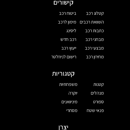
קישורים
קטלוג רכב
ביטוח רכב
השוואת רכבים
מימון לרכב
כתבות רכב
ליסינג
מבחני רכב
רכב חדש
מבצעי רכב
ייעוץ רכב
מחירון רכב
רישום לניוזלטר
קטגוריות
קטנות
משפחתיות
מנהלים
יוקרה
ספורט
מיניוואנים
פנאי שטח
מסחרי
יצרן