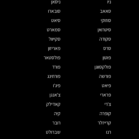
ניו
ניסאן
סאאב
סובארו
סוזוקי
סיאט
סיטרואן
סמארט
סקודה
סקייוול
סרס
פאריזון
פוטון
פולסטאר
פולקסווגן
פורד
פורשה
פורתינג
פיאט
פיג'ו
פרארי
צ'אנגן
צ'רי
קאדילק
קופרה
קיה
קרייזלר
רובר
רנו
שברולט