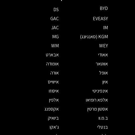
BYD
DS
GAC
EVEASY
JAC
IM
KGM (סאנגיונג)
MG
WM
WEY
אאודי
אבארט
אווטאר
אומודה
אופל
אורה
איון
אייווייס
אינפיניטי
איסוזו
אלפא רומיאו
אלפין
אסטון מרטין
אקספנג
ב.מ.וו
ביואיק
בנטלי
ג'אקו