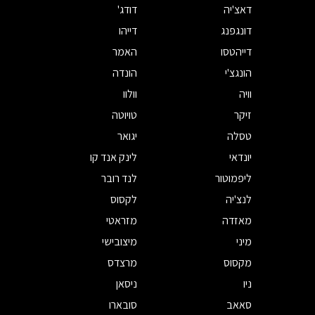
דאצ'יה
דודג'
דונגפנג
דייהו
דייהטסו
האמר
הונגצ'י
הונדה
וויה
וולוו
זיקר
טויוטה
טסלה
יגואר
יונדאי
לינק אנד קו
ליפמוטור
לנד רובר
לנצ'יה
לקסוס
מאזדה
מזראטי
מיני
מיצובישי
מקסוס
מרצדס
ניו
ניסאן
סאאב
סובארו