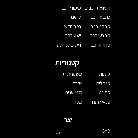
השוואת רכבים
מימון לרכב
כתבות רכב
ליסינג
מבחני רכב
רכב חדש
מבצעי רכב
ייעוץ רכב
מחירון רכב
רישום לניוזלטר
קטגוריות
קטנות
משפחתיות
מנהלים
יוקרה
ספורט
מיניוואנים
פנאי שטח
מסחרי
יצרן
BYD
DS