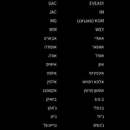
GAC
EVEASY
JAC
IM
KGM (סאנגיונג)
MG
WM
WEY
אאודי
אבארט
אווטאר
אומודה
אופל
אורה
איון
אייווייס
אינפיניטי
איסוזו
אלפא רומיאו
אלפין
אסטון מרטין
אקספנג
ב.מ.וו
ביואיק
בנטלי
ג'אקו
ג'ילי
ג'יפ
ג'נסיס
גרייט וול