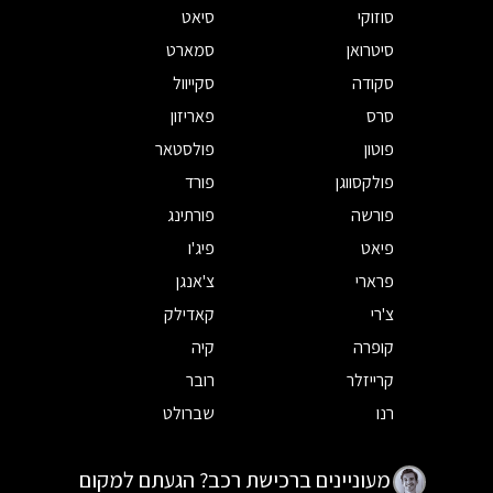
סוזוקי
סיאט
סיטרואן
סמארט
סקודה
סקייוול
סרס
פאריזון
פוטון
פולסטאר
פולקסווגן
פורד
פורשה
פורתינג
פיאט
פיג'ו
פרארי
צ'אנגן
צ'רי
קאדילק
קופרה
קיה
קרייזלר
רובר
רנו
שברולט
מעוניינים ברכישת רכב? הגעתם למקום