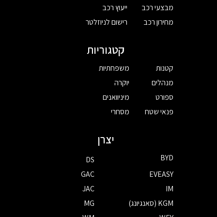
מבצעי רכב
ייעוץ רכב
מחירון רכב
רישום לניוזלטר
קטגוריות
קטנות
משפחתיות
מנהלים
יוקרה
ספורט
מיניוואנים
פנאי שטח
מסחרי
יצרן
BYD
DS
GAC
EVEASY
JAC
IM
KGM (סאנגיונג)
MG