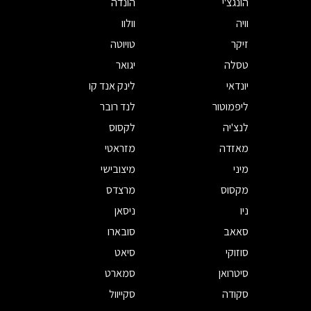
הונגצ'י
הונדה
וויה
וולוו
זיקר
טויוטה
טסלה
יגואר
יונדאי
לינק אנד קו
ליפמוטור
לנד רובר
לנצ'יה
לקסוס
מאזדה
מזראטי
מיני
מיצובישי
מקסוס
מרצדס
ניו
ניסאן
סאאב
סובארו
סוזוקי
סיאט
סיטרואן
סמארט
סקודה
סקייוול