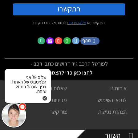
התקשרו
התקשרו או
מלאו פרטים
ונחזור אליכם בהקדם
שתף
לפורטל הרכב גיר דרושים כתבי רכב -
לחצו כאן כדי להצטרף
שלום 👋 אני
הצ'אטבוט של האתר!
צריך עזרה? התחל
אודותינו
שאלות נפוצות
שיחה.
לתנאי השימוש
מדיניות פרטיות
הצהרת נגישות
צור קשר
השווה