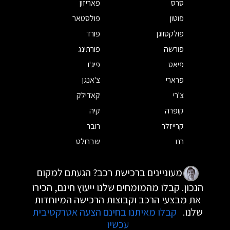
סרס
פאריזון
פוטון
פולסטאר
פולקסווגן
פורד
פורשה
פורתינג
פיאט
פיג'ו
פרארי
צ'אנגן
צ'רי
קאדילק
קופרה
קיה
קרייזלר
רובר
רנו
שברולט
מעוניינים ברכישת רכב? הגעתם למקום
הנכון. קבלו מהמומחים שלנו ייעוץ חינם, הכירו
את מבצעי הרכב וקבוצות הרכישה המיוחדות
שלנו.
קבלו מאיתנו בחינם הצעה אטרקטיבית
עכשיו