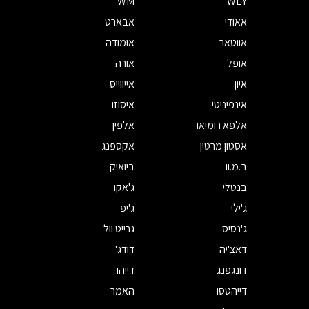
WM
WEY
אאודי
אבארט
אווטאר
אומודה
אופל
אורה
איון
אייווייס
אינפיניטי
איסוזו
אלפא רומיאו
אלפין
אסטון מרטין
אקספנג
ב.מ.וו
ביואיק
בנטלי
ג'אקו
ג'ילי
ג'יפ
ג'נסיס
גרייט וול
דאצ'יה
דודג'
דונגפנג
דייהו
דייהטסו
האמר