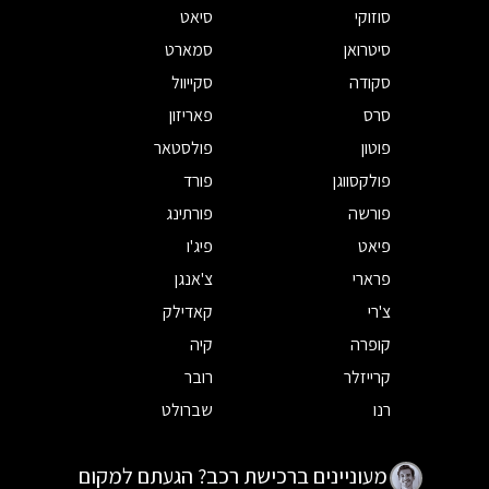
סוזוקי
סיאט
סיטרואן
סמארט
סקודה
סקייוול
סרס
פאריזון
פוטון
פולסטאר
פולקסווגן
פורד
פורשה
פורתינג
פיאט
פיג'ו
פרארי
צ'אנגן
צ'רי
קאדילק
קופרה
קיה
קרייזלר
רובר
רנו
שברולט
מעוניינים ברכישת רכב? הגעתם למקום