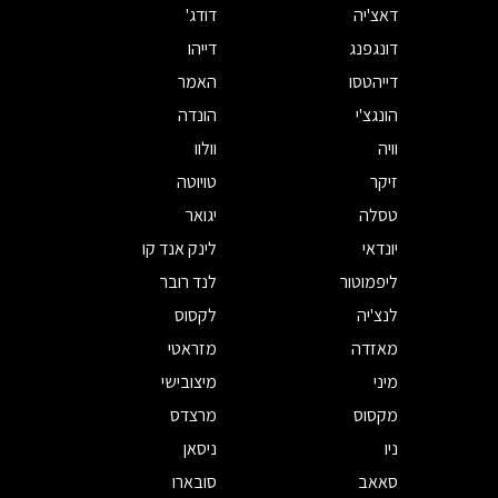
דאצ'יה
דודג'
דונגפנג
דייהו
דייהטסו
האמר
הונגצ'י
הונדה
וויה
וולוו
זיקר
טויוטה
טסלה
יגואר
יונדאי
לינק אנד קו
ליפמוטור
לנד רובר
לנצ'יה
לקסוס
מאזדה
מזראטי
מיני
מיצובישי
מקסוס
מרצדס
ניו
ניסאן
סאאב
סובארו