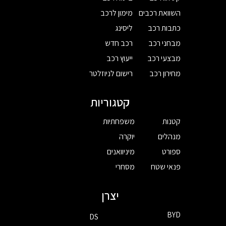
השוואת רכבים
מימון לרכב
כתבות רכב
ליסינג
מבחני רכב
רכב חדש
מבצעי רכב
ייעוץ רכב
מחירון רכב
רישום לניוזלטר
קטגוריות
קטנות
משפחתיות
מנהלים
יוקרה
ספורט
מיניוואנים
פנאי שטח
מסחרי
יצרן
BYD
DS