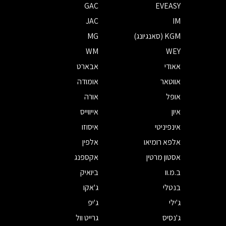
GAC
EVEASY
JAC
IM
KGM (סאנגיונג)
MG
WM
WEY
אאודי
אבארט
אווטאר
אומודה
אופל
אורה
איון
אייווייס
אינפיניטי
איסוזו
אלפא רומיאו
אלפין
אסטון מרטין
אקספנג
ב.מ.וו
ביואיק
בנטלי
ג'אקו
ג'ילי
ג'יפ
ג'נסיס
גרייט וול