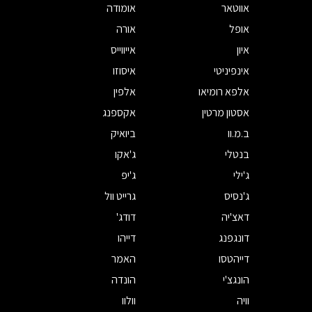
אווטאר
אומודה
אופל
אורה
איון
אייווייס
אינפיניטי
איסוזו
אלפא רומיאו
אלפין
אסטון מרטין
אקספנג
ב.מ.וו
ביואיק
בנטלי
ג'אקו
ג'ילי
ג'יפ
ג'נסיס
גרייט וול
דאצ'יה
דודג'
דונגפנג
דייהו
דייהטסו
האמר
הונגצ'י
הונדה
וויה
וולוו