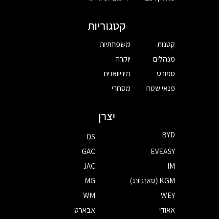
קטגוריות
קטנות
משפחתיות
מנהלים
יוקרה
ספורט
מיניוואנים
פנאי שטח
מסחרי
יצרן
BYD
DS
GAC
EVEASY
JAC
IM
KGM (סאנגיונג)
MG
WM
WEY
אאודי
אבארט