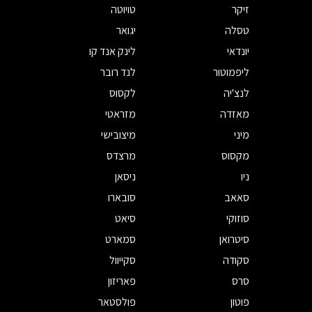
זיקר
טויוטה
טסלה
יגואר
יונדאי
לינק אנד קו
ליפמוטור
לנד רובר
לנצ'יה
לקסוס
מאזדה
מזראטי
מיני
מיצובישי
מקסוס
מרצדס
ניו
ניסאן
סאאב
סובארו
סוזוקי
סיאט
סיטרואן
סמארט
סקודה
סקייוול
סרס
פאריזון
פוטון
פולסטאר