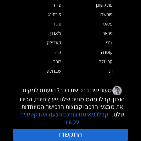
פולקסווגן
פורד
פורשה
פורתינג
פיאט
פיג'ו
פרארי
צ'אנגן
צ'רי
קאדילק
קופרה
קיה
קרייזלר
רובר
רנו
שברולט
מעוניינים ברכישת רכב? הגעתם למקום
הנכון. קבלו מהמומחים שלנו ייעוץ חינם, הכירו
את מבצעי הרכב וקבוצות הרכישה המיוחדות
שלנו.
קבלו מאיתנו בחינם הצעה אטרקטיבית
עכשיו
התקשרו