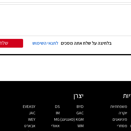
שלח
בלחיצה על שלח אתה מסכים
לתנאי השימוש
ות
יצרן
משפחתיות
BYD
DS
EVEASY
יוקרה
GAC
IM
JAC
מיניוואנים
KGM (סאנגיונג)
MG
WEY
מסחרי
WM
אאודי
אבארט