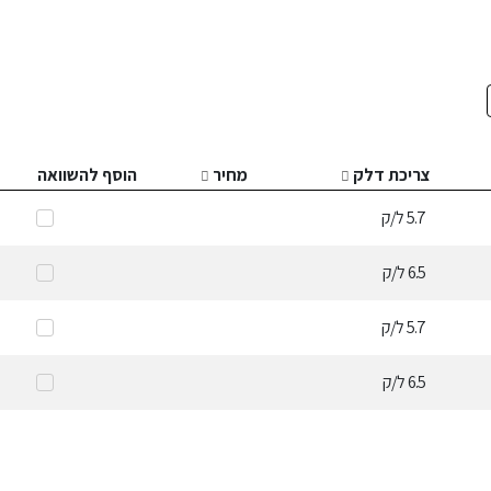
צריכת דלק
מחיר
הוסף להשוואה
5.7
ל/ק
6.5
ל/ק
5.7
ל/ק
6.5
ל/ק