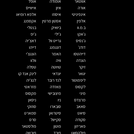
אווטאר
אומודה
אופל
אורה
איון
אייווייס
אינפיניטי
איסוזו
אלפא רומיאו
אלפין
אסטון מרטין
אקספנג
ב.מ.וו
ביואיק
בנטלי
ג'אקו
ג'ילי
ג'יפ
ג'נסיס
גרייט וול
דאצ'יה
דודג'
דונגפנג
דייהו
דייהטסו
האמר
הונגצ'י
הונדה
וויה
וולוו
זיקר
טויוטה
טסלה
יגואר
יונדאי
לינק אנד קו
ליפמוטור
לנד רובר
לנצ'יה
לקסוס
מאזדה
מזראטי
מיני
מיצובישי
מקסוס
מרצדס
ניו
ניסאן
סאאב
סובארו
סוזוקי
סיאט
סיטרואן
סמארט
סקודה
סקייוול
סרס
פאריזון
פוטון
פולסטאר
פולקסווגן
פורד
פורשה