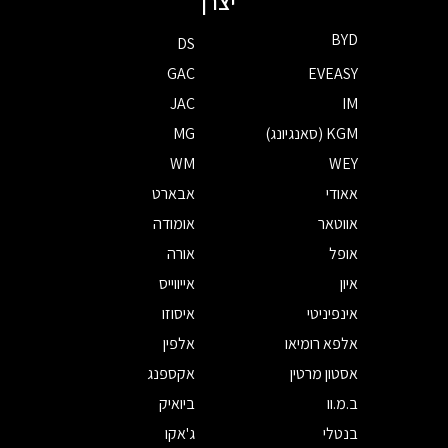
יצרן
BYD
DS
GAC
EVEASY
JAC
IM
KGM (סאנגיונג)
MG
WM
WEY
אאודי
אבארט
אווטאר
אומודה
אופל
אורה
איון
אייווייס
אינפיניטי
איסוזו
אלפא רומיאו
אלפין
אסטון מרטין
אקספנג
ב.מ.וו
ביואיק
בנטלי
ג'אקו