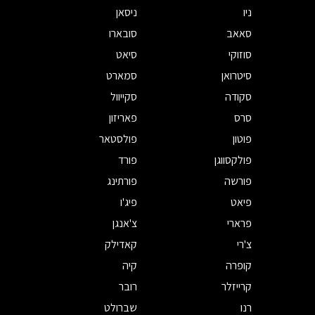
ניו
ניסאן
סאאב
סובארו
סוזוקי
סיאט
סיטרואן
סמארט
סקודה
סקייוול
סרס
פאריזון
פוטון
פולסטאר
פולקסווגן
פורד
פורשה
פורתינג
פיאט
פיג'ו
פרארי
צ'אנגן
צ'רי
קאדילק
קופרה
קיה
קרייזלר
רובר
רנו
שברולט