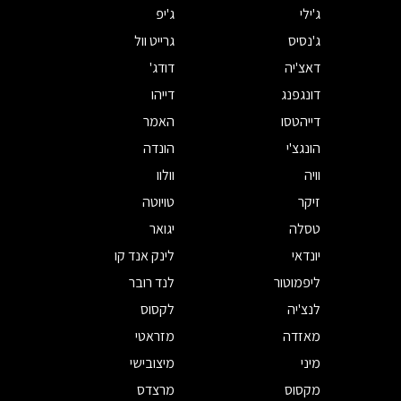
ג'ילי
ג'יפ
ג'נסיס
גרייט וול
דאצ'יה
דודג'
דונגפנג
דייהו
דייהטסו
האמר
הונגצ'י
הונדה
וויה
וולוו
זיקר
טויוטה
טסלה
יגואר
יונדאי
לינק אנד קו
ליפמוטור
לנד רובר
לנצ'יה
לקסוס
מאזדה
מזראטי
מיני
מיצובישי
מקסוס
מרצדס