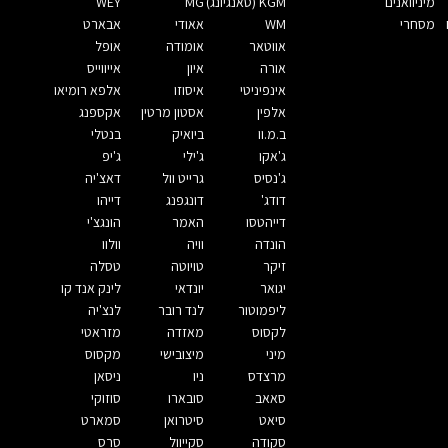
מיניוואנים
KGM (סאנגיונג)
MG
WEY
מסחרי
WM
אאודי
אבארט
אווטאר
אומודה
אופל
אורה
איון
אייווייס
אינפיניטי
איסוזו
אלפא רומיאו
אלפין
אסטון מרטין
אקספנג
ב.מ.וו
ביואיק
בנטלי
ג'אקו
ג'ילי
ג'יפ
ג'נסיס
גרייט וול
דאצ'יה
דודג'
דונגפנג
דייהו
דייהטסו
האמר
הונגצ'י
הונדה
וויה
וולוו
זיקר
טויוטה
טסלה
יגואר
יונדאי
לינק אנד קו
ליפמוטור
לנד רובר
לנצ'יה
לקסוס
מאזדה
מזראטי
מיני
מיצובישי
מקסוס
מרצדס
ניו
ניסאן
סאאב
סובארו
סוזוקי
סיאט
סיטרואן
סמארט
סקודה
סקייוול
סרס