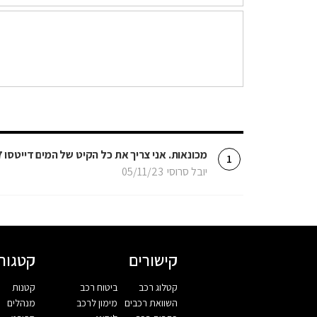
מכונאות. אני צריך את כל הקיט של המים דייטסו 1997 מנוע 1296 סמ'ק אשמח לעזרה היכן להשיג
1
יובל סרוסי
05/11/23
קישורים
קטגורי
קטלוג רכב
ביטוח רכב
קטנות
השוואת רכבים
מימון לרכב
מנהלים