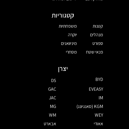
קטגוריות
קטנות
משפחתיות
מנהלים
יוקרה
ספורט
מיניוואנים
פנאי שטח
מסחרי
יצרן
BYD
DS
GAC
EVEASY
JAC
IM
KGM (סאנגיונג)
MG
WM
WEY
אאודי
אבארט