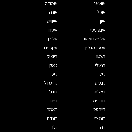
אווטאר
אומודה
אופל
אורה
איון
אייווייס
אינפיניטי
איסוזו
אלפא רומיאו
אלפין
אסטון מרטין
אקספנג
ב.מ.וו
ביואיק
בנטלי
ג'אקו
ג'ילי
ג'יפ
ג'נסיס
גרייט וול
דאצ'יה
דודג'
דונגפנג
דייהו
דייהטסו
האמר
הונגצ'י
הונדה
וויה
וולוו