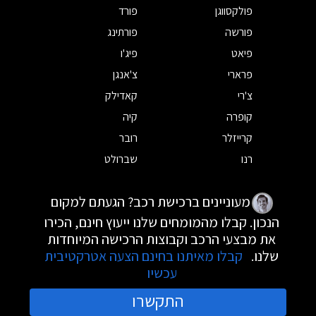
פולקסווגן
פורד
פורשה
פורתינג
פיאט
פיג'ו
פרארי
צ'אנגן
צ'רי
קאדילק
קופרה
קיה
קרייזלר
רובר
רנו
שברולט
מעוניינים ברכישת רכב? הגעתם למקום
הנכון. קבלו מהמומחים שלנו ייעוץ חינם, הכירו
את מבצעי הרכב וקבוצות הרכישה המיוחדות
שלנו.
קבלו מאיתנו בחינם הצעה אטרקטיבית
עכשיו
התקשרו