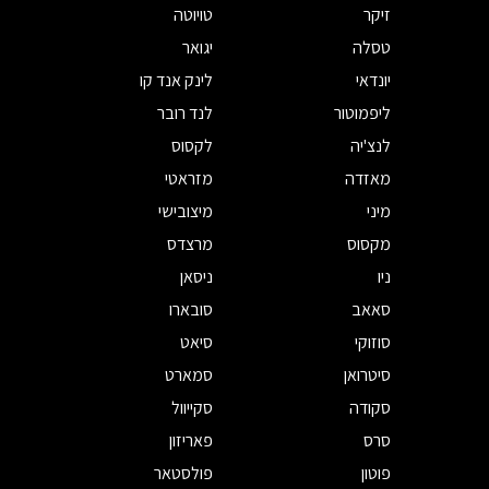
זיקר
טויוטה
טסלה
יגואר
יונדאי
לינק אנד קו
ליפמוטור
לנד רובר
לנצ'יה
לקסוס
מאזדה
מזראטי
מיני
מיצובישי
מקסוס
מרצדס
ניו
ניסאן
סאאב
סובארו
סוזוקי
סיאט
סיטרואן
סמארט
סקודה
סקייוול
סרס
פאריזון
פוטון
פולסטאר