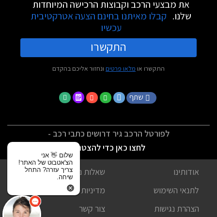
את מבצעי הרכב וקבוצות הרכישה המיוחדות
שלנו.
קבלו מאיתנו בחינם הצעה אטרקטיבית
עכשיו
התקשרו
התקשרו או
מלאו פרטים
ונחזור אליכם בהקדם
שתף
לפורטל הרכב גיר דרושים כתבי רכב -
לחצו כאן כדי להצטרף
שלום 👋 אני
הצ'אטבוט של האתר!
צריך עזרה? התחל
אודותינו
שאלות נפוצות
שיחה.
לתנאי השימוש
מדיניות פרטיות
הצהרת נגישות
צור קשר