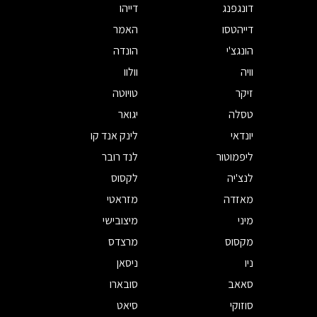
דונגפנג
דייהו
דייהטסו
האמר
הונגצ'י
הונדה
וויה
וולוו
זיקר
טויוטה
טסלה
יגואר
יונדאי
לינק אנד קו
ליפמוטור
לנד רובר
לנצ'יה
לקסוס
מאזדה
מזראטי
מיני
מיצובישי
מקסוס
מרצדס
ניו
ניסאן
סאאב
סובארו
סוזוקי
סיאט