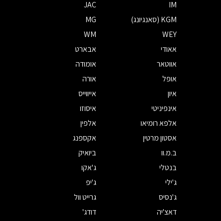
JAC
IM
KGM (סאנגיונג)
MG
WM
WEY
אאודי
אבארט
אווטאר
אומודה
אופל
אורה
איון
אייווייס
אינפיניטי
איסוזו
אלפא רומיאו
אלפין
אסטון מרטין
אקספנג
ב.מ.וו
ביואיק
בנטלי
ג'אקו
ג'ילי
ג'יפ
ג'נסיס
גרייט וול
דאצ'יה
דודג'