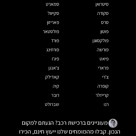
סיטרואן
סמארט
סקודה
סקייוול
סרס
פאריזון
פוטון
פולסטאר
פולקסווגן
פורד
פורשה
פורתינג
פיאט
פיג'ו
פרארי
צ'אנגן
צ'רי
קאדילק
קופרה
קיה
קרייזלר
רובר
רנו
שברולט
מעוניינים ברכישת רכב? הגעתם למקום
הנכון. קבלו מהמומחים שלנו ייעוץ חינם, הכירו