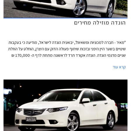
הונדה מוזילה מחירים
"מאיר - חברה למכוניות ומשאיות", יבואנית הונדה לישראל, מודיעה כי בעקבות
שינויים בשער היין היפני ובזכות שיתוף פעולה הדוק עם היצרן, הוחלט על הוזלת
שניים מדגמי הונדה. הונדה אקורד תרד לראשונה מתחת לרף ה- 170,000 ₪
ותוצע במחיר של החל מ- 169,900 ₪ לדגם לוקצ'ורי עם מנוע 2.0 ליטר ותיבת
קרא עוד
הילוכים אוטומטית. מדובר בהוזלה של 3,000 ₪ לעומת מחירה הקודם של
האקורד שעמד על 172,900 ₪, בכך מיישרת קו עם מרבית המתחרות האחרות
בפלח המשפחתיות הגדולות.