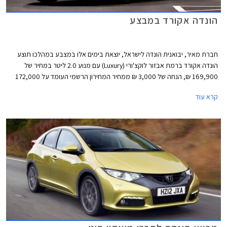
הונדה אקורד במבצע
חברת מאיר, יבואנית הונדה לישראל, יוצאת בימים אלו במצבע במהלכו תוצע
הונדה אקורד ברמת אבזור לוקצ'ורי (Luxury) עם מנוע 2.0 ליטר במחיר של
169,900 ₪, הנחה של 3,000 ₪ ממחיר המחירון הרשמי העומד על 172,000
₪. במהלך המבצע תציע החברה גם מגוון מסלולי מימון נוחים. כך לדוגמא, יוכלו
קרא עוד
הרוכשים לשלם מקדמה של 99,000 ₪ ואת היתרה ב- 36 תשלומים בריבית של
פריים מינוס 0.25%.