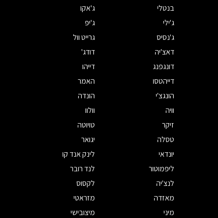
בנטלי
ג'אקו
ג'ילי
ג'יפ
ג'נסיס
גרייט וול
דאצ'יה
דודג'
דונגפנג
דייהו
דייהטסו
האמר
הונגצ'י
הונדה
וויה
וולוו
זיקר
טויוטה
טסלה
יגואר
יונדאי
לינק אנד קו
ליפמוטור
לנד רובר
לנצ'יה
לקסוס
מאזדה
מזראטי
מיני
מיצובישי