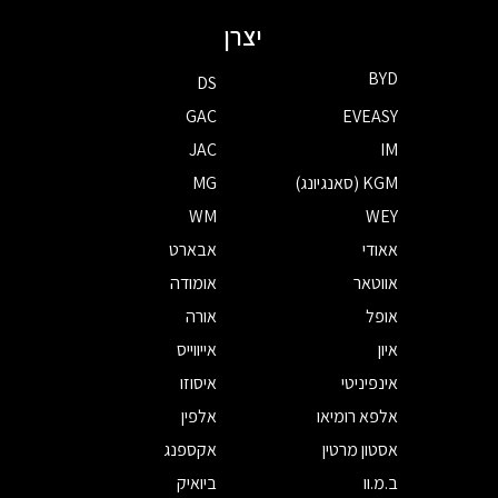
יצרן
BYD
DS
GAC
EVEASY
JAC
IM
KGM (סאנגיונג)
MG
WM
WEY
אאודי
אבארט
אווטאר
אומודה
אופל
אורה
איון
אייווייס
אינפיניטי
איסוזו
אלפא רומיאו
אלפין
אסטון מרטין
אקספנג
ב.מ.וו
ביואיק