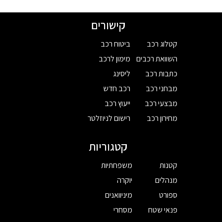
קישורים
קטלוג רכב
ביטוח רכב
השוואת רכבים
מימון לרכב
כתבות רכב
ליסינג
מבחני רכב
רכב חדש
מבצעי רכב
ייעוץ רכב
מחירון רכב
רישום לניוזלטר
קטגוריות
קטנות
משפחתיות
מנהלים
יוקרה
ספורט
מיניוואנים
פנאי שטח
מסחרי