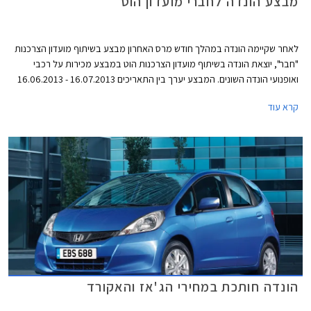
מבצע הונדה לחברי מועדון הוט
לאחר שקיימה הונדה במהלך חודש מרס האחרון מבצע בשיתוף מועדון הצרכנות
"חבר", יוצאת הונדה בשיתוף מועדון הצרכנות הוט במבצע מכירות על רכבי
ואופנועי הונדה השונים. המבצע יערך בין התאריכים 16.07.2013 - 16.06.2013
ובמסגרתו ייהנו עמיתי המועדון ובני משפחותיהם מקרבה ראשונה מהנחות
קרא עוד
ואבזור מתנה בהתאם לדגם. כמו כן, מוצעים לרוכשים הנחות ברכישת אביזרים
נוספים (35% הנחה על מערכת מולטימדיה ו- 20% הנחה על אבזור בהתקנה
מקומית) ומימון בריבית פריים מינוס 0.5%.
הונדה חותכת במחירי הג'אז והאקורד