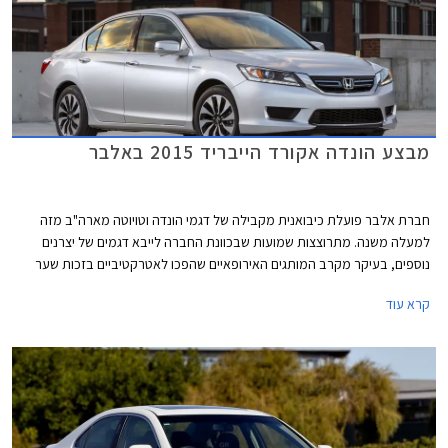
מבצע הונדה אקורד הייבריד 2015 באלבר
חברת אלבר פועלת כיבואנית מקבילה של דגמי הונדה וטויוטה מארה"ב מזה
למעלה משנה. מתרוצצות שמועות שבכוונת החברה לייבא דגמים של יצרנים
נוספים, בעיקר מקרב המותגים האירופאיים שהפכו לאטרקטיביים בזכות שער
האירו הנמוך. בימים אלו מעניקה אלבר לרוכשי הונדה אקורד הייבריד מערכת
קרא עוד
מולטימדיה עם WAZE מובנה ומערכת מובילאיי בשווי 6,000 ₪ במתנה. מחירה
של הונדה אקורד הייבריד עומד על 199,900 ₪ עבור גרסת EX ו- 219,900 ₪
עבור גרסת EX-L.