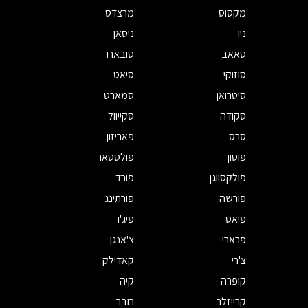
מקסוס
מרצדס
ניו
ניסאן
סאאב
סובארו
סוזוקי
סיאט
סיטרואן
סמארט
סקודה
סקייוול
סרס
פאריזון
פוטון
פולסטאר
פולקסווגן
פורד
פורשה
פורתינג
פיאט
פיג'ו
פרארי
צ'אנגן
צ'רי
קאדילק
קופרה
קיה
קרייזלר
רובר