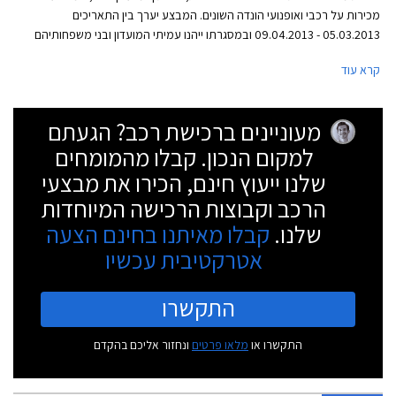
מכירות על רכבי ואופנועי הונדה השונים. המבצע יערך בין התאריכים
05.03.2013 - 09.04.2013 ובמסגרתו ייהנו עמיתי המועדון ובני משפחותיהם
מקרבה ראשונה מהנחות ואבזור מתנה בהתאם לדגם. כמו כן, מוצעות הנחות
קרא עוד
ברכישת אביזרים נוספים, הנחות במרכזי השירות, וכן ביטוח ומימון בתנאים
בלעדיים.
מעוניינים ברכישת רכב? הגעתם
למקום הנכון. קבלו מהמומחים
שלנו ייעוץ חינם, הכירו את מבצעי
הרכב וקבוצות הרכישה המיוחדות
שלנו.
קבלו מאיתנו בחינם הצעה
אטרקטיבית עכשיו
התקשרו
התקשרו או
מלאו פרטים
ונחזור אליכם בהקדם