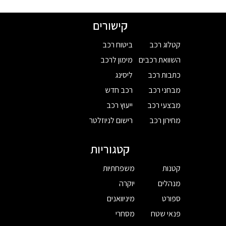
קישורים
קטלוג רכב
ביטוח רכב
השוואת רכבים
מימון לרכב
כתבות רכב
ליסינג
מבחני רכב
רכב חדש
מבצעי רכב
ייעוץ רכב
מחירון רכב
רישום לניוזלטר
קטגוריות
קטנות
משפחתיות
מנהלים
יוקרה
ספורט
מיניוואנים
פנאי שטח
מסחרי