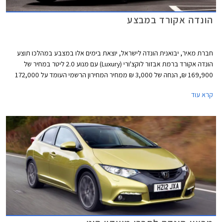
הונדה אקורד במבצע
חברת מאיר, יבואנית הונדה לישראל, יוצאת בימים אלו במצבע במהלכו תוצע
הונדה אקורד ברמת אבזור לוקצ'ורי (Luxury) עם מנוע 2.0 ליטר במחיר של
169,900 ₪, הנחה של 3,000 ₪ ממחיר המחירון הרשמי העומד על 172,000
₪. במהלך המבצע תציע החברה גם מגוון מסלולי מימון נוחים. כך לדוגמא, יוכלו
קרא עוד
הרוכשים לשלם מקדמה של 99,000 ₪ ואת היתרה ב- 36 תשלומים בריבית של
פריים מינוס 0.25%.