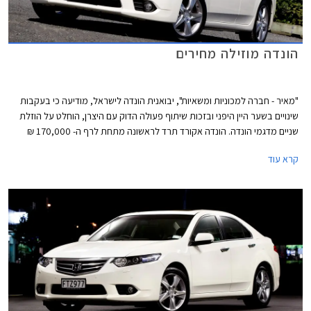
הונדה מוזילה מחירים
"מאיר - חברה למכוניות ומשאיות", יבואנית הונדה לישראל, מודיעה כי בעקבות
שינויים בשער היין היפני ובזכות שיתוף פעולה הדוק עם היצרן, הוחלט על הוזלת
שניים מדגמי הונדה. הונדה אקורד תרד לראשונה מתחת לרף ה- 170,000 ₪
ותוצע במחיר של החל מ- 169,900 ₪ לדגם לוקצ'ורי עם מנוע 2.0 ליטר ותיבת
קרא עוד
הילוכים אוטומטית. מדובר בהוזלה של 3,000 ₪ לעומת מחירה הקודם של
האקורד שעמד על 172,900 ₪, בכך מיישרת קו עם מרבית המתחרות האחרות
בפלח המשפחתיות הגדולות.