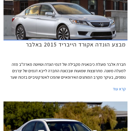
מבצע הונדה אקורד הייבריד 2015 באלבר
חברת אלבר פועלת כיבואנית מקבילה של דגמי הונדה וטויוטה מארה"ב מזה
למעלה משנה. מתרוצצות שמועות שבכוונת החברה לייבא דגמים של יצרנים
נוספים, בעיקר מקרב המותגים האירופאיים שהפכו לאטרקטיביים בזכות שער
האירו הנמוך. בימים אלו מעניקה אלבר לרוכשי הונדה אקורד הייבריד מערכת
קרא עוד
מולטימדיה עם WAZE מובנה ומערכת מובילאיי בשווי 6,000 ₪ במתנה. מחירה
של הונדה אקורד הייבריד עומד על 199,900 ₪ עבור גרסת EX ו- 219,900 ₪
עבור גרסת EX-L.