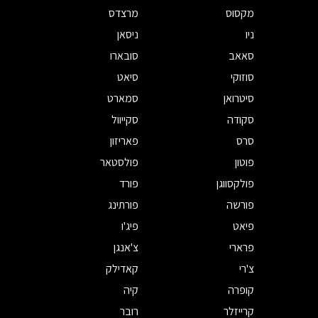
מקסוס
מרצדס
ניו
ניסאן
סאאב
סובארו
סוזוקי
סיאט
סיטרואן
סמארט
סקודה
סקייוול
סרס
פאריזון
פוטון
פולסטאר
פולקסווגן
פורד
פורשה
פורתינג
פיאט
פיג'ו
פרארי
צ'אנגן
צ'רי
קאדילק
קופרה
קיה
קרייזלר
רובר