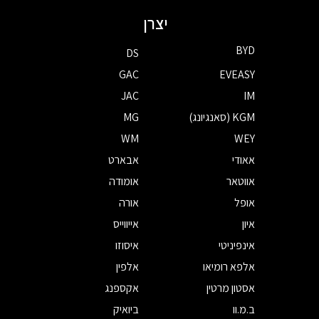
יצרן
BYD
DS
GAC
EVEASY
JAC
IM
KGM (סאנגיונג)
MG
WM
WEY
אאודי
אבארט
אווטאר
אומודה
אופל
אורה
איון
אייווייס
אינפיניטי
איסוזו
אלפא רומיאו
אלפין
אסטון מרטין
אקספנג
ב.מ.וו
ביואיק