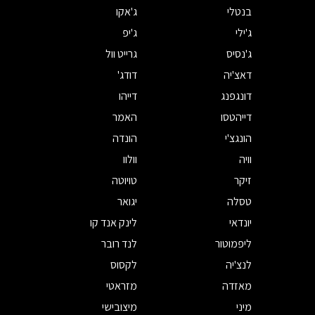
בנטלי
ג'אקו
ג'ילי
ג'יפ
ג'נסיס
גרייט וול
דאצ'יה
דודג'
דונגפנג
דייהו
דייהטסו
האמר
הונגצ'י
הונדה
וויה
וולוו
זיקר
טויוטה
טסלה
יגואר
יונדאי
לינק אנד קו
ליפמוטור
לנד רובר
לנצ'יה
לקסוס
מאזדה
מזראטי
מיני
מיצובישי