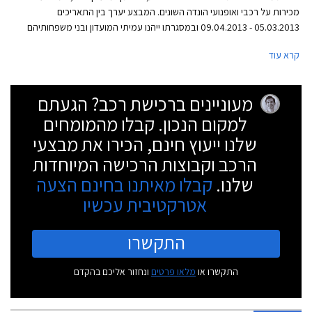
מכירות על רכבי ואופנועי הונדה השונים. המבצע יערך בין התאריכים
05.03.2013 - 09.04.2013 ובמסגרתו ייהנו עמיתי המועדון ובני משפחותיהם
מקרבה ראשונה מהנחות ואבזור מתנה בהתאם לדגם. כמו כן, מוצעות הנחות
קרא עוד
ברכישת אביזרים נוספים, הנחות במרכזי השירות, וכן ביטוח ומימון בתנאים
בלעדיים.
מעוניינים ברכישת רכב? הגעתם
למקום הנכון. קבלו מהמומחים
שלנו ייעוץ חינם, הכירו את מבצעי
הרכב וקבוצות הרכישה המיוחדות
שלנו.
קבלו מאיתנו בחינם הצעה
אטרקטיבית עכשיו
התקשרו
התקשרו או
מלאו פרטים
ונחזור אליכם בהקדם