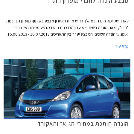
מבצע הונדה לחברי מועדון הוט
לאחר שקיימה הונדה במהלך חודש מרס האחרון מבצע בשיתוף מועדון הצרכנות
"חבר", יוצאת הונדה בשיתוף מועדון הצרכנות הוט במבצע מכירות על רכבי
ואופנועי הונדה השונים. המבצע יערך בין התאריכים 16.07.2013 - 16.06.2013
ובמסגרתו ייהנו עמיתי המועדון ובני משפחותיהם מקרבה ראשונה מהנחות
קרא עוד
ואבזור מתנה בהתאם לדגם. כמו כן, מוצעים לרוכשים הנחות ברכישת אביזרים
נוספים (35% הנחה על מערכת מולטימדיה ו- 20% הנחה על אבזור בהתקנה
מקומית) ומימון בריבית פריים מינוס 0.5%.
הונדה חותכת במחירי הג'אז והאקורד