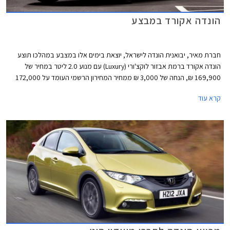
הונדה אקורד במבצע
חברת מאיר, יבואנית הונדה לישראל, יוצאת בימים אלו במצבע במהלכו תוצע
הונדה אקורד ברמת אבזור לוקצ'ורי (Luxury) עם מנוע 2.0 ליטר במחיר של
169,900 ₪, הנחה של 3,000 ₪ ממחיר המחירון הרשמי העומד על 172,000
₪. במהלך המבצע תציע החברה גם מגוון מסלולי מימון נוחים. כך לדוגמא, יוכלו
קרא עוד
הרוכשים לשלם מקדמה של 99,000 ₪ ואת היתרה ב- 36 תשלומים בריבית של
פריים מינוס 0.25%.