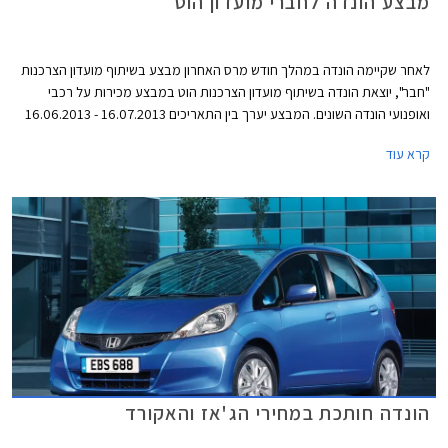
מבצע הונדה לחברי מועדון הוט
לאחר שקיימה הונדה במהלך חודש מרס האחרון מבצע בשיתוף מועדון הצרכנות
"חבר", יוצאת הונדה בשיתוף מועדון הצרכנות הוט במבצע מכירות על רכבי
ואופנועי הונדה השונים. המבצע יערך בין התאריכים 16.07.2013 - 16.06.2013
ובמסגרתו ייהנו עמיתי המועדון ובני משפחותיהם מקרבה ראשונה מהנחות
קרא עוד
ואבזור מתנה בהתאם לדגם. כמו כן, מוצעים לרוכשים הנחות ברכישת אביזרים
נוספים (35% הנחה על מערכת מולטימדיה ו- 20% הנחה על אבזור בהתקנה
מקומית) ומימון בריבית פריים מינוס 0.5%.
הונדה חותכת במחירי הג'אז והאקורד