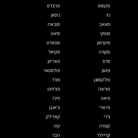
מקסוס
מרצדס
ניו
ניסאן
סאאב
סובארו
סוזוקי
סיאט
סיטרואן
סמארט
סקודה
סקייוול
סרס
פאריזון
פוטון
פולסטאר
פולקסווגן
פורד
פורשה
פורתינג
פיאט
פיג'ו
פרארי
צ'אנגן
צ'רי
קאדילק
קופרה
קיה
קרייזלר
רובר