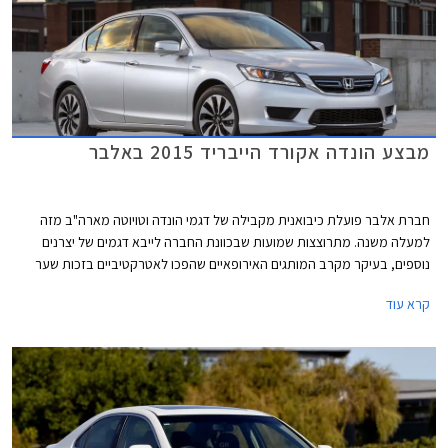
מבצע הונדה אקורד הייבריד 2015 באלבר
חברת אלבר פועלת כיבואנית מקבילה של דגמי הונדה וטויוטה מארה"ב מזה
למעלה משנה. מתרוצצות שמועות שבכוונת החברה לייבא דגמים של יצרנים
נוספים, בעיקר מקרב המותגים האירופאיים שהפכו לאטרקטיביים בזכות שער
האירו הנמוך. בימים אלו מעניקה אלבר לרוכשי הונדה אקורד הייבריד מערכת
קרא עוד
מולטימדיה עם WAZE מובנה ומערכת מובילאיי בשווי 6,000 ₪ במתנה. מחירה
של הונדה אקורד הייבריד עומד על 199,900 ₪ עבור גרסת EX ו- 219,900 ₪
עבור גרסת EX-L.