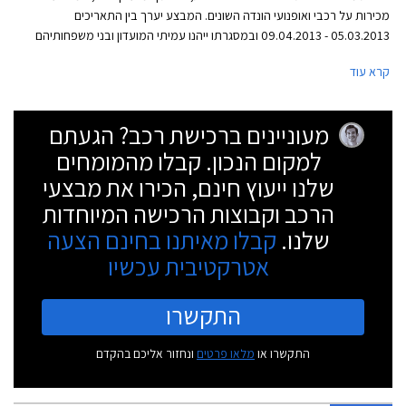
מכירות על רכבי ואופנועי הונדה השונים. המבצע יערך בין התאריכים
05.03.2013 - 09.04.2013 ובמסגרתו ייהנו עמיתי המועדון ובני משפחותיהם
מקרבה ראשונה מהנחות ואבזור מתנה בהתאם לדגם. כמו כן, מוצעות הנחות
קרא עוד
ברכישת אביזרים נוספים, הנחות במרכזי השירות, וכן ביטוח ומימון בתנאים
בלעדיים.
מעוניינים ברכישת רכב? הגעתם
למקום הנכון. קבלו מהמומחים
שלנו ייעוץ חינם, הכירו את מבצעי
הרכב וקבוצות הרכישה המיוחדות
שלנו.
קבלו מאיתנו בחינם הצעה
אטרקטיבית עכשיו
התקשרו
התקשרו או
מלאו פרטים
ונחזור אליכם בהקדם