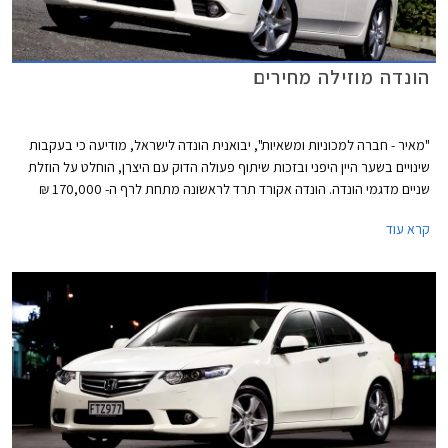
הונדה מוזילה מחירים
"מאיר - חברה למכוניות ומשאיות", יבואנית הונדה לישראל, מודיעה כי בעקבות
שינויים בשער היין היפני ובזכות שיתוף פעולה הדוק עם היצרן, הוחלט על הוזלת
שניים מדגמי הונדה. הונדה אקורד תרד לראשונה מתחת לרף ה- 170,000 ₪
ותוצע במחיר של החל מ- 169,900 ₪ לדגם לוקצ'ורי עם מנוע 2.0 ליטר ותיבת
קרא עוד
הילוכים אוטומטית. מדובר בהוזלה של 3,000 ₪ לעומת מחירה הקודם של
האקורד שעמד על 172,900 ₪, בכך מיישרת קו עם מרבית המתחרות האחרות
בפלח המשפחתיות הגדולות.