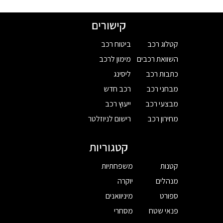
קישורים
קטלוג רכב
ביטוח רכב
השוואת רכבים
מימון לרכב
כתבות רכב
ליסינג
מבחני רכב
רכב חדש
מבצעי רכב
ייעוץ רכב
מחירון רכב
רישום לניוזלטר
קטגוריות
קטנות
משפחתיות
מנהלים
יוקרה
ספורט
מיניוואנים
פנאי שטח
מסחרי