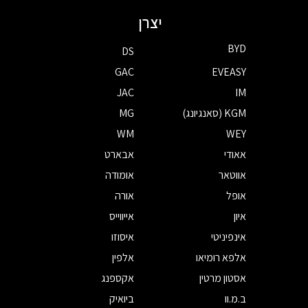
יצרן
BYD
DS
GAC
EVEASY
JAC
IM
KGM (סאנגיונג)
MG
WM
WEY
אאודי
אבארט
אווטאר
אומודה
אופל
אורה
איון
אייווייס
אינפיניטי
איסוזו
אלפא רומיאו
אלפין
אסטון מרטין
אקספנג
ב.מ.וו
ביואיק