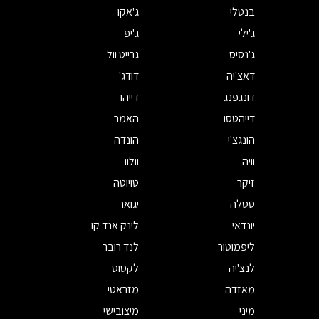
בנטלי
ג'אקו
ג'ילי
ג'יפ
ג'נסיס
גרייט וול
דאצ'יה
דודג'
דונגפנג
דייהו
דייהטסו
האמר
הונגצ'י
הונדה
וויה
וולוו
זיקר
טויוטה
טסלה
יגואר
יונדאי
לינק אנד קו
ליפמוטור
לנד רובר
לנצ'יה
לקסוס
מאזדה
מזראטי
מיני
מיצובישי