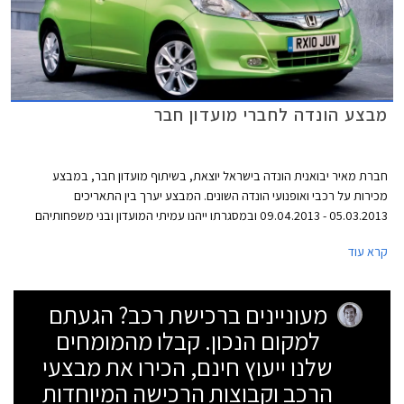
מבצע הונדה לחברי מועדון חבר
חברת מאיר יבואנית הונדה בישראל יוצאת, בשיתוף מועדון חבר, במבצע
מכירות על רכבי ואופנועי הונדה השונים. המבצע יערך בין התאריכים
05.03.2013 - 09.04.2013 ובמסגרתו ייהנו עמיתי המועדון ובני משפחותיהם
מקרבה ראשונה מהנחות ואבזור מתנה בהתאם לדגם. כמו כן, מוצעות הנחות
קרא עוד
ברכישת אביזרים נוספים, הנחות במרכזי השירות, וכן ביטוח ומימון בתנאים
בלעדיים.
מעוניינים ברכישת רכב? הגעתם
למקום הנכון. קבלו מהמומחים
שלנו ייעוץ חינם, הכירו את מבצעי
הרכב וקבוצות הרכישה המיוחדות