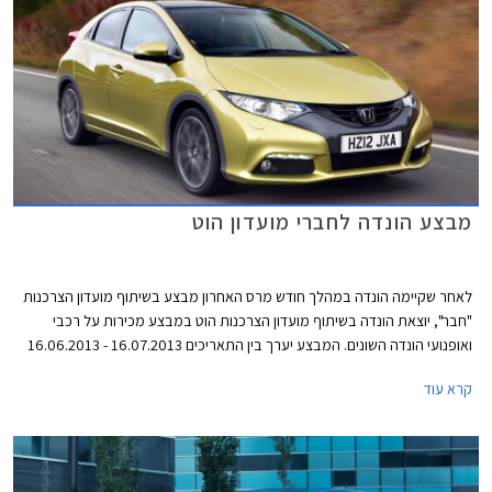
מבצע הונדה לחברי מועדון הוט
לאחר שקיימה הונדה במהלך חודש מרס האחרון מבצע בשיתוף מועדון הצרכנות
"חבר", יוצאת הונדה בשיתוף מועדון הצרכנות הוט במבצע מכירות על רכבי
ואופנועי הונדה השונים. המבצע יערך בין התאריכים 16.07.2013 - 16.06.2013
ובמסגרתו ייהנו עמיתי המועדון ובני משפחותיהם מקרבה ראשונה מהנחות
קרא עוד
ואבזור מתנה בהתאם לדגם. כמו כן, מוצעים לרוכשים הנחות ברכישת אביזרים
נוספים (35% הנחה על מערכת מולטימדיה ו- 20% הנחה על אבזור בהתקנה
מקומית) ומימון בריבית פריים מינוס 0.5%.