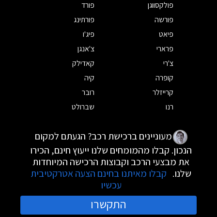
פולקסווגן
פורד
פורשה
פורתינג
פיאט
פיג'ו
פרארי
צ'אנגן
צ'רי
קאדילק
קופרה
קיה
קרייזלר
רובר
רנו
שברולט
מעוניינים ברכישת רכב? הגעתם למקום
הנכון. קבלו מהמומחים שלנו ייעוץ חינם, הכירו
את מבצעי הרכב וקבוצות הרכישה המיוחדות
שלנו.
קבלו מאיתנו בחינם הצעה אטרקטיבית
עכשיו
התקשרו