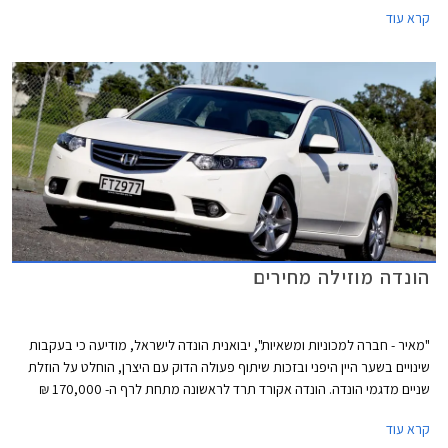
הרוכשים מקדמה בגובה 59,900 ₪ ואת היתרה עד 60 תשלומים. בנוסף, תעניק
קרא עוד
החברה לכל הרוכשים ביטוח חובה ומקיף במתנה למשך שנה שלמה. המבצע
בתוקף עד ל- 01.04.2014.
הונדה מוזילה מחירים
"מאיר - חברה למכוניות ומשאיות", יבואנית הונדה לישראל, מודיעה כי בעקבות
שינויים בשער היין היפני ובזכות שיתוף פעולה הדוק עם היצרן, הוחלט על הוזלת
שניים מדגמי הונדה. הונדה אקורד תרד לראשונה מתחת לרף ה- 170,000 ₪
ותוצע במחיר של החל מ- 169,900 ₪ לדגם לוקצ'ורי עם מנוע 2.0 ליטר ותיבת
קרא עוד
הילוכים אוטומטית. מדובר בהוזלה של 3,000 ₪ לעומת מחירה הקודם של