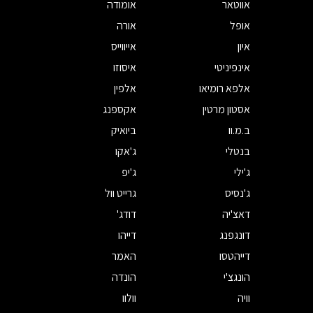
אווטאר
אומודה
אופל
אורה
איון
אייווייס
אינפיניטי
איסוזו
אלפא רומיאו
אלפין
אסטון מרטין
אקספנג
ב.מ.וו
ביואיק
בנטלי
ג'אקו
ג'ילי
ג'יפ
ג'נסיס
גרייט וול
דאצ'יה
דודג'
דונגפנג
דייהו
דייהטסו
האמר
הונגצ'י
הונדה
וויה
וולוו