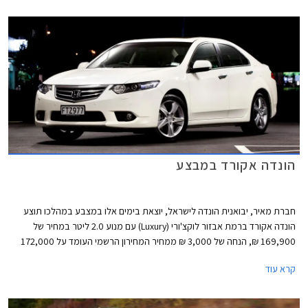
האקורד שעמד על 172,900 ₪, בכך מיישרת קו עם מרבית המתחרות האחרות
בפלח המשפחתיות הגדולות.
הונדה אקורד במבצע
חברת מאיר, יבואנית הונדה לישראל, יוצאת בימים אלו במצבע במהלכו תוצע
הונדה אקורד ברמת אבזור לוקצ'ורי (Luxury) עם מנוע 2.0 ליטר במחיר של
169,900 ₪, הנחה של 3,000 ₪ ממחיר המחירון הרשמי העומד על 172,000
₪. במהלך המבצע תציע החברה גם מגוון מסלולי מימון נוחים. כך לדוגמא, יוכלו
קרא עוד
הרוכשים לשלם מקדמה של 99,000 ₪ ואת היתרה ב- 36 תשלומים בריבית של
פריים מינוס 0.25%.