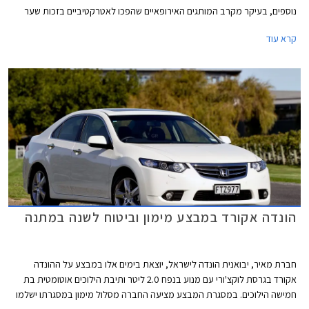
נוספים, בעיקר מקרב המותגים האירופאיים שהפכו לאטרקטיביים בזכות שער
האירו הנמוך. בימים אלו מעניקה אלבר לרוכשי הונדה אקורד הייבריד מערכת
קרא עוד
מולטימדיה עם WAZE מובנה ומערכת מובילאיי בשווי 6,000 ₪ במתנה. מחירה
של הונדה אקורד הייבריד עומד על 199,900 ₪ עבור גרסת EX ו- 219,900 ₪
עבור גרסת EX-L.
הונדה אקורד במבצע מימון וביטוח לשנה במתנה
חברת מאיר, יבואנית הונדה לישראל, יוצאת בימים אלו במבצע על ההונדה
אקורד בגרסת לוקצ'ורי עם מנוע בנפח 2.0 ליטר ותיבת הילוכים אוטומטית בת
חמישה הילוכים. במסגרת המבצע מציעה החברה מסלול מימון במסגרתו ישלמו