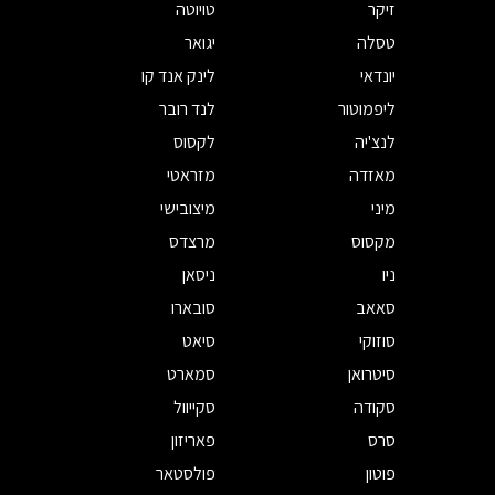
זיקר
טויוטה
טסלה
יגואר
יונדאי
לינק אנד קו
ליפמוטור
לנד רובר
לנצ'יה
לקסוס
מאזדה
מזראטי
מיני
מיצובישי
מקסוס
מרצדס
ניו
ניסאן
סאאב
סובארו
סוזוקי
סיאט
סיטרואן
סמארט
סקודה
סקייוול
סרס
פאריזון
פוטון
פולסטאר