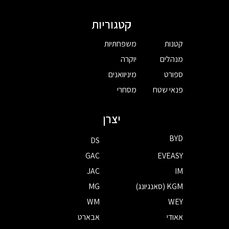
קטגוריות
קטנות
משפחתיות
מנהלים
יוקרה
ספורט
מיניוואנים
פנאי שטח
מסחרי
יצרן
BYD
DS
GAC
EVEASY
JAC
IM
KGM (סאנגיונג)
MG
WM
WEY
אאודי
אבארט