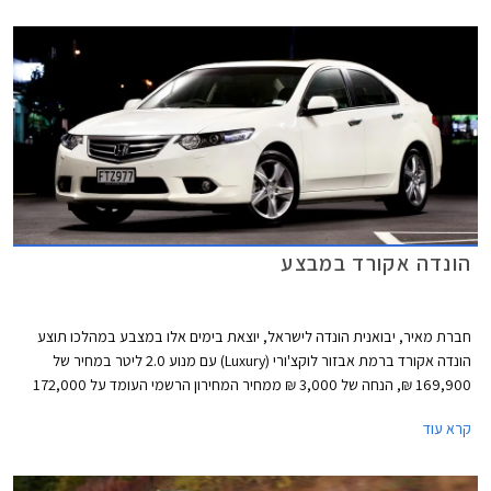
האקורד שעמד על 172,900 ₪, בכך מיישרת קו עם מרבית המתחרות האחרות
בפלח המשפחתיות הגדולות.
הונדה אקורד במבצע
חברת מאיר, יבואנית הונדה לישראל, יוצאת בימים אלו במצבע במהלכו תוצע
הונדה אקורד ברמת אבזור לוקצ'ורי (Luxury) עם מנוע 2.0 ליטר במחיר של
169,900 ₪, הנחה של 3,000 ₪ ממחיר המחירון הרשמי העומד על 172,000
₪. במהלך המבצע תציע החברה גם מגוון מסלולי מימון נוחים. כך לדוגמא, יוכלו
קרא עוד
הרוכשים לשלם מקדמה של 99,000 ₪ ואת היתרה ב- 36 תשלומים בריבית של
פריים מינוס 0.25%.