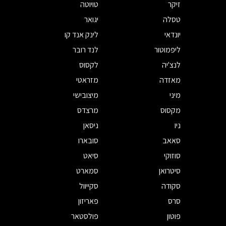
זיקר
טויוטה
טסלה
יגואר
יונדאי
לינק אנד קו
ליפמוטור
לנד רובר
לנצ'יה
לקסוס
מאזדה
מזראטי
מיני
מיצובישי
מקסוס
מרצדס
ניו
ניסאן
סאאב
סובארו
סוזוקי
סיאט
סיטרואן
סמארט
סקודה
סקייוול
סרס
פאריזון
פוטון
פולסטאר