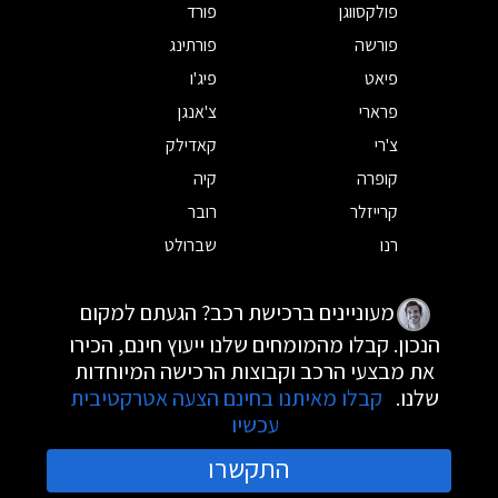
פולקסווגן
פורד
פורשה
פורתינג
פיאט
פיג'ו
פרארי
צ'אנגן
צ'רי
קאדילק
קופרה
קיה
קרייזלר
רובר
רנו
שברולט
מעוניינים ברכישת רכב? הגעתם למקום
הנכון. קבלו מהמומחים שלנו ייעוץ חינם, הכירו
את מבצעי הרכב וקבוצות הרכישה המיוחדות
שלנו.
קבלו מאיתנו בחינם הצעה אטרקטיבית
עכשיו
התקשרו