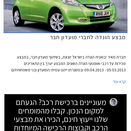
מבצע הונדה לחברי מועדון חבר
חברת מאיר יבואנית הונדה בישראל יוצאת, בשיתוף מועדון חבר, במבצע
מכירות על רכבי ואופנועי הונדה השונים. המבצע יערך בין התאריכים
05.03.2013 - 09.04.2013 ובמסגרתו ייהנו עמיתי המועדון ובני משפחותיהם
מקרבה ראשונה מהנחות ואבזור מתנה בהתאם לדגם. כמו כן, מוצעות הנחות
קרא עוד
ברכישת אביזרים נוספים, הנחות במרכזי השירות, וכן ביטוח ומימון בתנאים
בלעדיים.
מעוניינים ברכישת רכב? הגעתם
למקום הנכון. קבלו מהמומחים
שלנו ייעוץ חינם, הכירו את מבצעי
הרכב וקבוצות הרכישה המיוחדות