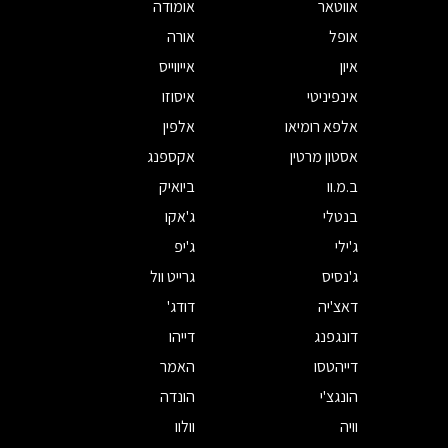
אווטאר
אומודה
אופל
אורה
איון
אייווייס
אינפיניטי
איסוזו
אלפא רומיאו
אלפין
אסטון מרטין
אקספנג
ב.מ.וו
ביואיק
בנטלי
ג'אקו
ג'ילי
ג'יפ
ג'נסיס
גרייט וול
דאצ'יה
דודג'
דונגפנג
דייהו
דייהטסו
האמר
הונגצ'י
הונדה
וויה
וולוו