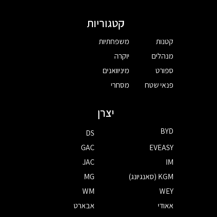
קטגוריות
קטנות
משפחתיות
מנהלים
יוקרה
ספורט
מיניוואנים
פנאי שטח
מסחרי
יצרן
BYD
DS
GAC
EVEASY
JAC
IM
KGM (סאנגיונג)
MG
WM
WEY
אאודי
אבארט