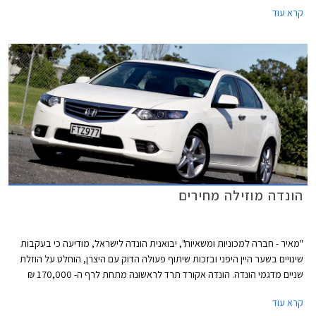
הרוכשים מקדמה בגובה 59,900 ₪ ואת היתרה עד 60 תשלומים. בנוסף, תעניק
קרא עוד
החברה לכל הרוכשים ביטוח חובה ומקיף במתנה למשך שנה שלמה. המבצע
בתוקף עד ל- 01.04.2014.
הונדה מוזילה מחירים
"מאיר - חברה למכוניות ומשאיות", יבואנית הונדה לישראל, מודיעה כי בעקבות
שינויים בשער היין היפני ובזכות שיתוף פעולה הדוק עם היצרן, הוחלט על הוזלת
שניים מדגמי הונדה. הונדה אקורד תרד לראשונה מתחת לרף ה- 170,000 ₪
ותוצע במחיר של החל מ- 169,900 ₪ לדגם לוקצ'ורי עם מנוע 2.0 ליטר ותיבת
קרא עוד
הילוכים אוטומטית. מדובר בהוזלה של 3,000 ₪ לעומת מחירה הקודם של