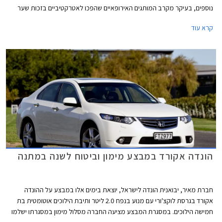
נוספים, בעיקר מקרב המותגים האירופאיים שהפכו לאטרקטיביים בזכות שער
האירו הנמוך. בימים אלו מעניקה אלבר לרוכשי הונדה אקורד הייבריד מערכת
קרא עוד
מולטימדיה עם WAZE מובנה ומערכת מובילאיי בשווי 6,000 ₪ במתנה. מחירה
של הונדה אקורד הייבריד עומד על 199,900 ₪ עבור גרסת EX ו- 219,900 ₪
עבור גרסת EX-L.
הונדה אקורד במבצע מימון וביטוח לשנה במתנה
חברת מאיר, יבואנית הונדה לישראל, יוצאת בימים אלו במבצע על ההונדה
אקורד בגרסת לוקצ'ורי עם מנוע בנפח 2.0 ליטר ותיבת הילוכים אוטומטית בת
חמישה הילוכים. במסגרת המבצע מציעה החברה מסלול מימון במסגרתו ישלמו