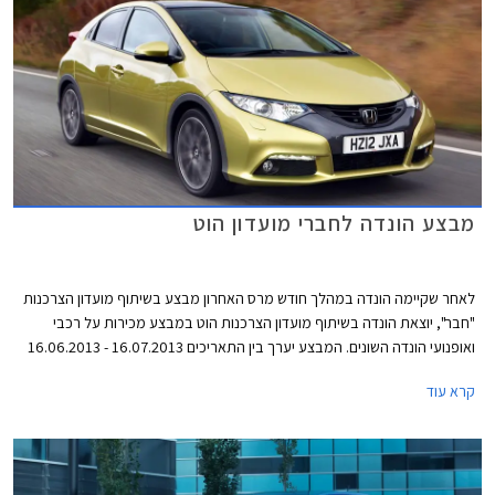
מבצע הונדה לחברי מועדון הוט
לאחר שקיימה הונדה במהלך חודש מרס האחרון מבצע בשיתוף מועדון הצרכנות
"חבר", יוצאת הונדה בשיתוף מועדון הצרכנות הוט במבצע מכירות על רכבי
ואופנועי הונדה השונים. המבצע יערך בין התאריכים 16.07.2013 - 16.06.2013
ובמסגרתו ייהנו עמיתי המועדון ובני משפחותיהם מקרבה ראשונה מהנחות
קרא עוד
ואבזור מתנה בהתאם לדגם. כמו כן, מוצעים לרוכשים הנחות ברכישת אביזרים
נוספים (35% הנחה על מערכת מולטימדיה ו- 20% הנחה על אבזור בהתקנה
מקומית) ומימון בריבית פריים מינוס 0.5%.