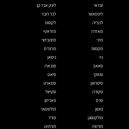
יונדאי
לינק אנד קו
ליפמוטור
לנד רובר
לנצ'יה
לקסוס
מאזדה
מזראטי
מיני
מיצובישי
מקסוס
מרצדס
ניו
ניסאן
סאאב
סובארו
סוזוקי
סיאט
סיטרואן
סמארט
סקודה
סקייוול
סרס
פאריזון
פוטון
פולסטאר
פולקסווגן
פורד
פורשה
פורתינג