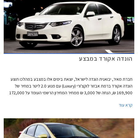
הונדה אקורד במבצע
חברת מאיר, יבואנית הונדה לישראל, יוצאת בימים אלו במצבע במהלכו תוצע
הונדה אקורד ברמת אבזור לוקצ'ורי (Luxury) עם מנוע 2.0 ליטר במחיר של
169,900 ₪, הנחה של 3,000 ₪ ממחיר המחירון הרשמי העומד על 172,000
₪. במהלך המבצע תציע החברה גם מגוון מסלולי מימון נוחים. כך לדוגמא, יוכלו
קרא עוד
הרוכשים לשלם מקדמה של 99,000 ₪ ואת היתרה ב- 36 תשלומים בריבית של
פריים מינוס 0.25%.