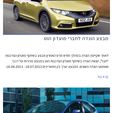
מבצע הונדה לחברי מועדון הוט
לאחר שקיימה הונדה במהלך חודש מרס האחרון מבצע בשיתוף מועדון הצרכנות
"חבר", יוצאת הונדה בשיתוף מועדון הצרכנות הוט במבצע מכירות על רכבי
ואופנועי הונדה השונים. המבצע יערך בין התאריכים 16.07.2013 - 16.06.2013
ובמסגרתו ייהנו עמיתי המועדון ובני משפחותיהם מקרבה ראשונה מהנחות
קרא עוד
ואבזור מתנה בהתאם לדגם. כמו כן, מוצעים לרוכשים הנחות ברכישת אביזרים
נוספים (35% הנחה על מערכת מולטימדיה ו- 20% הנחה על אבזור בהתקנה
מקומית) ומימון בריבית פריים מינוס 0.5%.