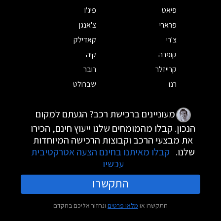
פיאט
פיג'ו
פרארי
צ'אנגן
צ'רי
קאדילק
קופרה
קיה
קרייזלר
רובר
רנו
שברולט
מעוניינים ברכישת רכב? הגעתם למקום
הנכון. קבלו מהמומחים שלנו ייעוץ חינם, הכירו
את מבצעי הרכב וקבוצות הרכישה המיוחדות
שלנו.
קבלו מאיתנו בחינם הצעה אטרקטיבית
עכשיו
התקשרו
התקשרו או
מלאו פרטים
ונחזור אליכם בהקדם