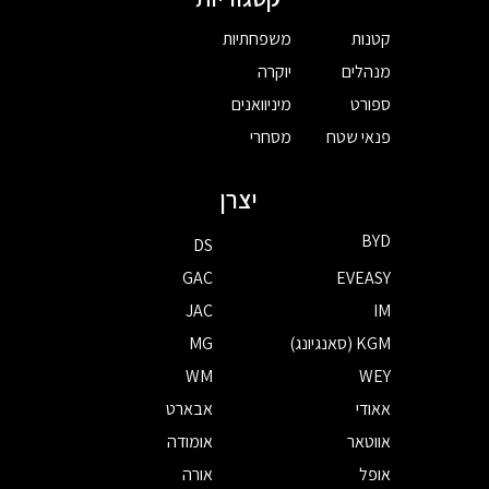
קטנות
משפחתיות
מנהלים
יוקרה
ספורט
מיניוואנים
פנאי שטח
מסחרי
יצרן
BYD
DS
GAC
EVEASY
JAC
IM
KGM (סאנגיונג)
MG
WM
WEY
אאודי
אבארט
אווטאר
אומודה
אופל
אורה