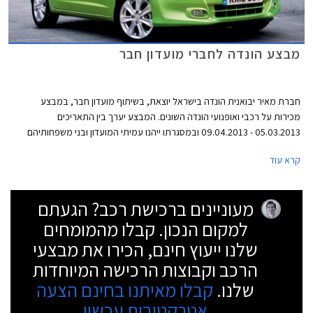
מבצע הונדה לחברי מועדון חבר
חברת מאיר יבואנית הונדה בישראל יוצאת, בשיתוף מועדון חבר, במבצע
מכירות על רכבי ואופנועי הונדה השונים. המבצע יערך בין התאריכים
05.03.2013 - 09.04.2013 ובמסגרתו ייהנו עמיתי המועדון ובני משפחותיהם
מקרבה ראשונה מהנחות ואבזור מתנה בהתאם לדגם. כמו כן, מוצעות הנחות
קרא עוד
ברכישת אביזרים נוספים, הנחות במרכזי השירות, וכן ביטוח ומימון בתנאים
בלעדיים.
מעוניינים ברכישת רכב? הגעתם
למקום הנכון. קבלו מהמומחים
שלנו ייעוץ חינם, הכירו את מבצעי
הרכב וקבוצות הרכישה המיוחדות
שלנו.
קבלו מאיתנו בחינם הצעה
אטרקטיבית עכשיו