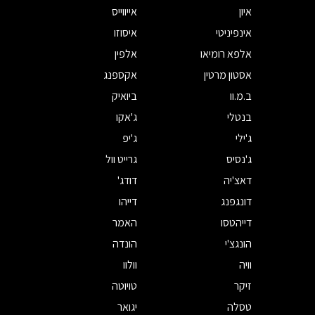
איון
אייווייס
אינפיניטי
איסוזו
אלפא רומיאו
אלפין
אסטון מרטין
אקספנג
ב.מ.וו
ביואיק
בנטלי
ג'אקו
ג'ילי
ג'יפ
ג'נסיס
גרייט וול
דאצ'יה
דודג'
דונגפנג
דייהו
דייהטסו
האמר
הונגצ'י
הונדה
וויה
וולוו
זיקר
טויוטה
טסלה
יגואר