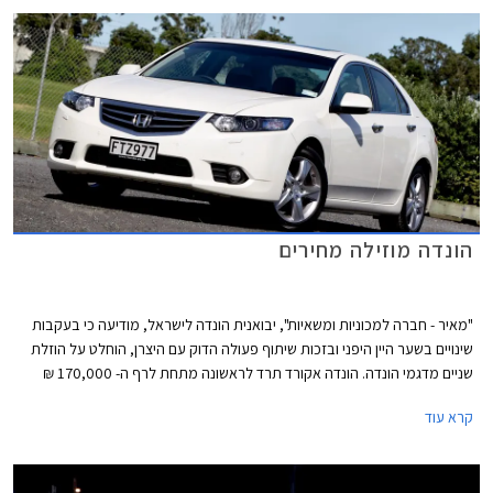
הונדה מוזילה מחירים
"מאיר - חברה למכוניות ומשאיות", יבואנית הונדה לישראל, מודיעה כי בעקבות
שינויים בשער היין היפני ובזכות שיתוף פעולה הדוק עם היצרן, הוחלט על הוזלת
שניים מדגמי הונדה. הונדה אקורד תרד לראשונה מתחת לרף ה- 170,000 ₪
ותוצע במחיר של החל מ- 169,900 ₪ לדגם לוקצ'ורי עם מנוע 2.0 ליטר ותיבת
קרא עוד
הילוכים אוטומטית. מדובר בהוזלה של 3,000 ₪ לעומת מחירה הקודם של
האקורד שעמד על 172,900 ₪, בכך מיישרת קו עם מרבית המתחרות האחרות
בפלח המשפחתיות הגדולות.