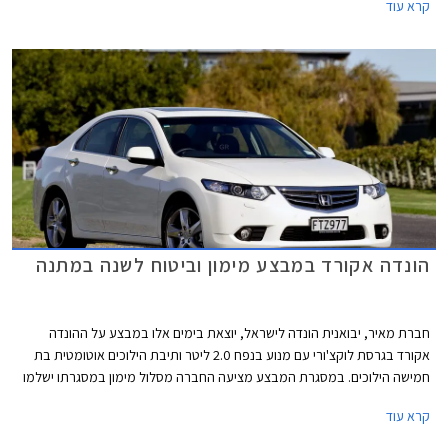
קרא עוד
מולטימדיה עם WAZE מובנה ומערכת מובילאיי בשווי 6,000 ₪ במתנה. מחירה
של הונדה אקורד הייבריד עומד על 199,900 ₪ עבור גרסת EX ו- 219,900 ₪
עבור גרסת EX-L.
הונדה אקורד במבצע מימון וביטוח לשנה במתנה
חברת מאיר, יבואנית הונדה לישראל, יוצאת בימים אלו במבצע על ההונדה
אקורד בגרסת לוקצ'ורי עם מנוע בנפח 2.0 ליטר ותיבת הילוכים אוטומטית בת
חמישה הילוכים. במסגרת המבצע מציעה החברה מסלול מימון במסגרתו ישלמו
הרוכשים מקדמה בגובה 59,900 ₪ ואת היתרה עד 60 תשלומים. בנוסף, תעניק
קרא עוד
החברה לכל הרוכשים ביטוח חובה ומקיף במתנה למשך שנה שלמה. המבצע
בתוקף עד ל- 01.04.2014.