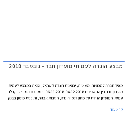
עד לשנת 2025.
מבצע הונדה לעמיתי מועדון חבר - נובמבר 2018
מאיר חברה למכוניות ומשאיות, יבואנית הונדה לישראל, יוצאת במבצע לעמיתי
מועדון חבר בין התאריכים 06.11.2018-04.12.2018. במסגרת המבצע יקבלו
עמיתי המועדון הנחות על מגוון דגמי הונדה, הטבות אבזור, ותוכנית מימון בבנק
אוצר החייל בריבית של פריים מינוס 0.4%. בנוסף תוצע הלוואה בתנאים
קרא עוד
מועדפים במסגרת תכנית המימון חבר ליס. המבצע יערך בכל אולמות התצוגה
של הונדה ברחבי הארץ.