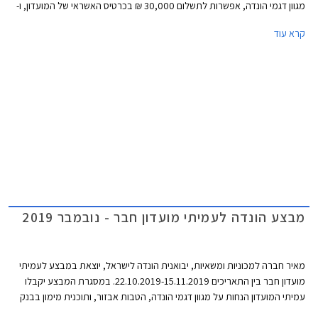
מגוון דגמי הונדה, אפשרות לתשלום 30,000 ₪ בכרטיס האשראי של המועדון, ו-
30% הנחה ברכישת אביזרים בהתקנה מקומית. המבצע יתקיים ב- 16 אולמות
קרא עוד
התצוגה של הונדה ברחבי הארץ.
מבצע הונדה לעמיתי מועדון חבר - נובמבר 2019
מאיר חברה למכוניות ומשאיות, יבואנית הונדה לישראל, יוצאת במבצע לעמיתי
מועדון חבר בין התאריכים 22.10.2019-15.11.2019. במסגרת המבצע יקבלו
עמיתי המועדון הנחות על מגוון דגמי הונדה, הטבות אבזור, ותוכנית מימון בבנק
אוצר החייל בריבית של פריים מינוס 0.4%. בנוסף תוצע הלוואה בתנאים