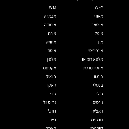
WM
WEY
אאודי
אבארט
אווטאר
אומודה
אופל
אורה
איון
אייווייס
אינפיניטי
איסוזו
אלפא רומיאו
אלפין
אסטון מרטין
אקספנג
ב.מ.וו
ביואיק
בנטלי
ג'אקו
ג'ילי
ג'יפ
ג'נסיס
גרייט וול
דאצ'יה
דודג'
דונגפנג
דייהו
דייהטסו
האמר