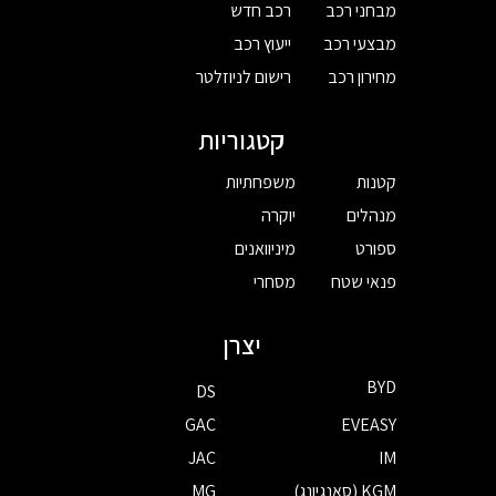
מבחני רכב
רכב חדש
מבצעי רכב
ייעוץ רכב
מחירון רכב
רישום לניוזלטר
קטגוריות
קטנות
משפחתיות
מנהלים
יוקרה
ספורט
מיניוואנים
פנאי שטח
מסחרי
יצרן
BYD
DS
GAC
EVEASY
JAC
IM
KGM (סאנגיונג)
MG