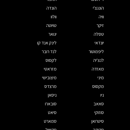
הונגצ'י
הונדה
וויה
וולוו
זיקר
טויוטה
טסלה
יגואר
יונדאי
לינק אנד קו
ליפמוטור
לנד רובר
לנצ'יה
לקסוס
מאזדה
מזראטי
מיני
מיצובישי
מקסוס
מרצדס
ניו
ניסאן
סאאב
סובארו
סוזוקי
סיאט
סיטרואן
סמארט
סקודה
סקייוול