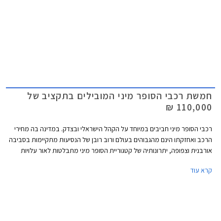
חמשת רכבי הסופר מיני המובילים בתקציב של
110,000 ₪
רכבי הסופר מיני חביבים במיוחד על הקהל הישראלי ובצדק. במדינה בה מחירי
הרכב ואחזקתו הינם מהגבוהים בעולם ורוב רובן של הנסיעות מתקיימות בסביבה
אורבנית וצפופה, יתרונותיה של קטגוריית הסופר מיני מתבלטות לאור עלויות
הרכישה והאחזקה הנמוכות, והשימושיות התואמת לסביבה עירונית. בשנים
קרא עוד
האחרונות עברה הקטגוריה מהפכה של ממש. המידות שתפחו, הביאו עימן שיפור
משמעותי במרחב הפנים ונפח תא המטען, כך שהמרווחות בקטגוריה, מציעות
מרחב ונפח הטענה כשל משפחתית מהעשור הקודם. גם מערכות הבטיחות
ואבזור נוחות שהיו עד לא מזמן נחלתם הבלעדית של מכוניות יקרות יותר, זלגו
אל רכבי הסופר מיני, ובחלקן אף לגרסאות הביניים. לאור הביקוש והעניין הער,