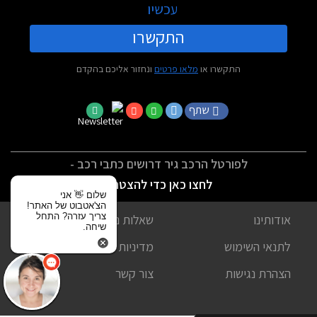
עכשיו
התקשרו
התקשרו או
מלאו פרטים
ונחזור אליכם בהקדם
שתף
לפורטל הרכב גיר דרושים כתבי רכב -
לחצו כאן כדי להצטרף
שלום 👋 אני
הצ'אטבוט של האתר!
צריך עזרה? התחל
אודותינו
שאלות נפוצות
שיחה.
לתנאי השימוש
מדיניות פרטיות
הצהרת נגישות
צור קשר