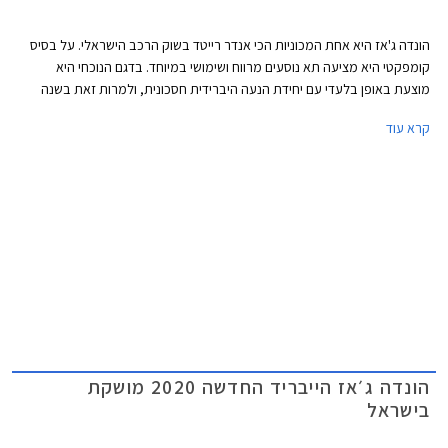
הונדה ג'אז היא אחת המכוניות הכי אנדר רייטד בשוק הרכב הישראלי. על בסיס
קומפקטי היא מציעה תא נוסעים מרווח ושימושי במיוחד. בדגם הנוכחי היא
מוצעת באופן בלעדי עם יחידת הנעה היברידית חסכונית, ולמרות זאת בשנה
החולפת נמסרו בישראל 145 רכבי הונדה ג'אז בלבד. נתון מזערי ביחס
קרא עוד
למתחרות, לתג המחיר הגבוה בוודאי יש חלק בכך. כעת הונדה חושפת מתיחת
פנים להונדה ג'אז אך אנחנו בספק אם זה תצליח לסייע לנתוני המסירות
הזעומים. הונדה ג'אז המעודכנת תוצע לרכישה באירופה כבר בתקופה הקרובה
ואנו מעריכים כי בהמשך השנה היא תגיע גם לישראל.
הונדה ג׳אז הייבריד החדשה 2020 מושקת
בישראל