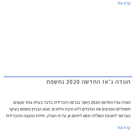
קרא עוד
מועדפים במסגרת תכנית המימון חבר ליס. המבצע יערך בכל אולמות התצוגה
של הונדה ברחבי הארץ.
הונדה ג'אז החדשה 2020 נחשפת
הונדה גא'ז החדשה 2020 תיוצר בגרסה היברידית בלבד בעלת צמד מנועים
חשמליים המניעים את הגלגלים ללא תיבת הילוכים. מנוע הבנזין משמש בעיקר
כגנרטור לטעינת הסוללה מסוג ליתיום-יון. על פי הונדה, יחידת ההנעה ההיברידית
של הגאז' מספקת נסיעה חסכונית וחלקה יותר ממערכת היברידית רגילה,
קרא עוד
ועתידה למצוא את מקומה בשלל דגמי החברה. מגמה זו מיישרת קו עם הצהרת
הונדה, לפיה בכוונתה לשווק לשוק האירופאי רכבים חשמליים או היברידיים בלבד