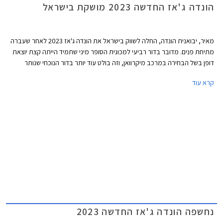
הונדה ג'אז החדשה 2023 מושקת בישראל
מאיר, יבואנית הונדה, החלה לשווק בישראל את הונדה ג'אז 2023 לאחר שעברה
מתיחת פנים. מדובר בדור רביעי למכונית הסופר מיני שתמיד הייתה קצת יוצאת
דופן בשל הבחירה במרכב מיקרוואן, וזה בולט עוד יותר בדור הנוכחי שנותר
בסביבה כמעט נטולת מתחרים כשרוב היצרניות הולכות עם הזרם ומשיקות רכבי
קרא עוד
פנאי קטנים במקום מיקרוואנים. במסגרת מתיחת הפנים מתייקרת הונדה ג'אז
באופן משמעותי ותוצע מעתה במחיר של החל מ- 147,900 ₪ ועד 163,900 ₪
לרמות האבזור הבכירות. מדובר בעליה של 22,000 ₪ לעומת גרסת הכניסה
היוצאת. יצוין כי רמת האבזור הבסיסית קומפורט נגרעה מההיצע וכעת רמת
האבזור אלגנס משמשת כגרסת הכניסה אך גם אז מדובר בהתייקרות
משמעותית של 15,000 ₪ לעומת הדגם היוצא.
נחשפה הונדה ג'אז החדשה 2023