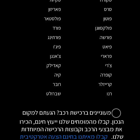
סרס
פאריזון
פוטון
פולסטאר
פולקסווגן
פורד
פורשה
פורתינג
פיאט
פיג'ו
פרארי
צ'אנגן
צ'רי
קאדילק
קופרה
קיה
קרייזלר
רובר
רנו
שברולט
מעוניינים ברכישת רכב? הגעתם למקום
הנכון. קבלו מהמומחים שלנו ייעוץ חינם, הכירו
את מבצעי הרכב וקבוצות הרכישה המיוחדות
שלנו.
קבלו מאיתנו בחינם הצעה אטרקטיבית