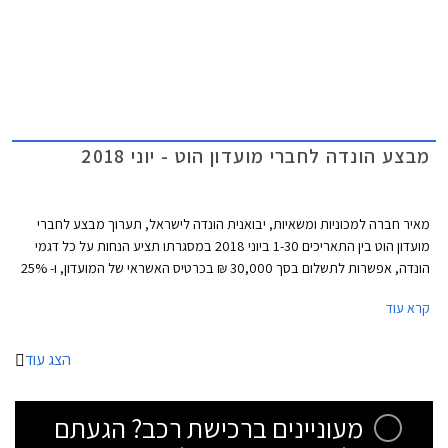
רכזנו עבורכם את חמשת רכבי הסופר מיני המובילים בתקציב של עד 110,000
₪.
מבצע הונדה לחברי מועדון הוט - יוני 2018
מאיר חברה למכוניות ומשאיות, יבואנית הונדה לישראל, תערוך מבצע לחברי
מועדון הוט בין התאריכים 1-30 ביוני 2018 במסגרתו תציע הנחות על כל דגמי
הונדה, אפשרות לתשלום בסך 30,000 ₪ בכרטיס האשראי של המועדון, ו- 25%
הנחה על רכישת אביזרים בהתקנה מקומית. המבצע יתקיים ב- 16 אולמות
קרא עוד
התצוגה של הונדה הפרוסים ברחבי הארץ.
הצג עוד
מעוניינים ברכישת רכב? הגעתם