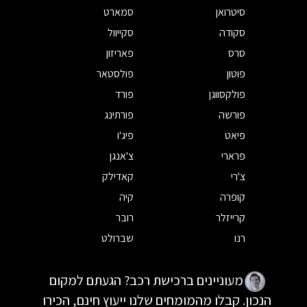
סיטרואן
סמארט
סקודה
סקייוול
סרס
פאריזון
פוטון
פולסטאר
פולקסווגן
פורד
פורשה
פורתינג
פיאט
פיג'ו
פרארי
צ'אנגן
צ'רי
קאדילק
קופרה
קיה
קרייזלר
רובר
רנו
שברולט
מעוניינים ברכישת רכב? הגעתם למקום
הנכון. קבלו מהמומחים שלנו ייעוץ חינם, הכירו