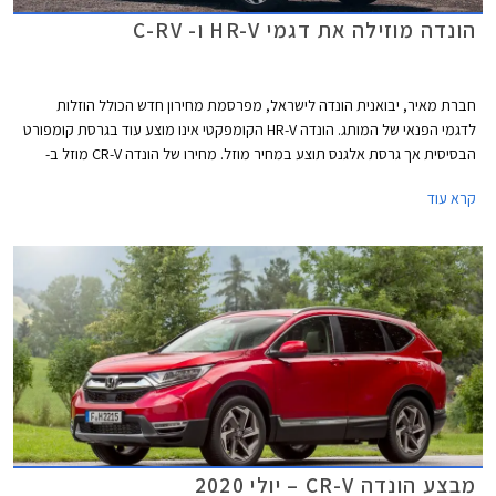
הונדה מוזילה את דגמי HR-V ו- C-RV
חברת מאיר, יבואנית הונדה לישראל, מפרסמת מחירון חדש הכולל הוזלות
לדגמי הפנאי של המותג. הונדה HR-V הקומפקטי אינו מוצע עוד בגרסת קומפורט
הבסיסית אך גרסת אלגנס תוצע במחיר מוזל. מחירו של הונדה CR-V מוזל ב-
13,000 ₪ ופוחת מרף ה- 200,000 ₪, המהווה חסם פסיכולגי לחלק מהרוכשים.
קרא עוד
מבצע הונדה CR-V – יולי 2020