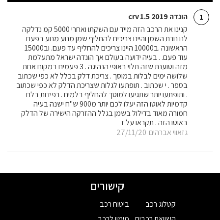
הונדה crv 1.5 2019
1
קנינו את הרכב הזה מייד עם השקתו ואחרי 5000 קמ נדלקה
לנו נורת השמן והיינו צריכים להחליף שמן מנוע מנוע בפעם
הראשונה .ב10000 היינו צריכים להחליף עד פעם. וב15000
עוד פעם. . בעיה ידועה בעולם אך הונדה ישראל מתעלמת
מזה וטוענת שזה תלוי באופי הנהיגה . 3 פעמים במקום אחת
שלושה ימים לבלות במוסך . צריכת דלק בכלל לא כפי שכתוב
בספר . י שכתוב . תופתעו לגלות שצריכת הדלק לא כפי שכתוב
. ותופתעו יותר שתגיעו למוסך להחליף בלמים . רפידות בלם
קדמיות לאוטו הזה יעלו לכם יותר מ900 ש"ח ישנה בעיה
חמורה מאוד בדילול בשמן בגלל ההזרקה הישירה של הדלק
באוטו הזה . תקראו על ז
גזאווי אברהים
27/11/20
קישורים
קטלוג רכב
ביטוח רכב
השוואת רכבים
מימון לרכב