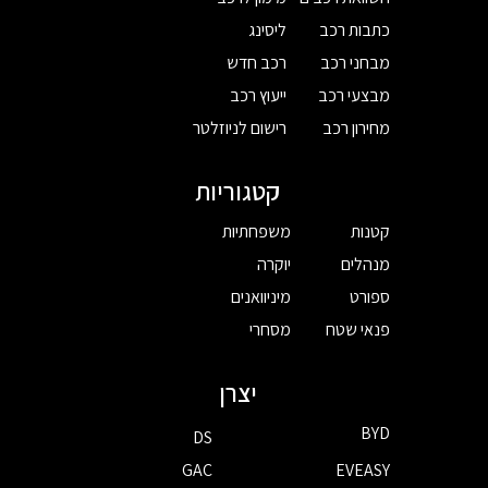
כתבות רכב
ליסינג
מבחני רכב
רכב חדש
מבצעי רכב
ייעוץ רכב
מחירון רכב
רישום לניוזלטר
קטגוריות
קטנות
משפחתיות
מנהלים
יוקרה
ספורט
מיניוואנים
פנאי שטח
מסחרי
יצרן
BYD
DS
GAC
EVEASY