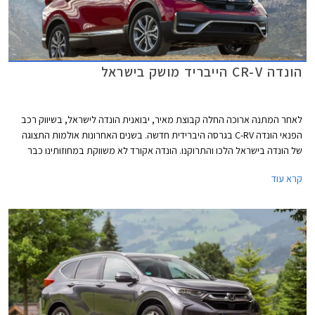
הונדה CR-V הייבריד מושק בישראל
לאחר המתנה ארוכה החלה קבוצת מאיר, יבואנית הונדה לישראל, בשיווק רכב
הפנאי הונדה C-RV בגרסה היברידית חדשה. בשנים האחרונות אולמות התצוגה
של הונדה בישראל הלכו והתרוקנו. הונדה אקורד לא משווקת במחוזותינו כבר
שנים ארוכות, גרסת הסדאן של הונדה סיוויק נטשה את אולמות התצוגה אף היא,
קרא עוד
וגם שיווקו של הונדה HR-V הופסק בהמתנה לדור הבא שכבר נחשף. היום משווקת
הונדה בישראל את הג'אז הקטנה ואת גרסת ההאצ'בק של הסיוויק שתוחלף
בקרוב גם היא. עתה מצטרף אליהן הונדה CR-V הייבריד שיחליף את גרסאות
הבנזין ששיווקן הופסק בסוף השנה שעברה.