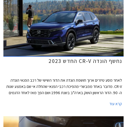
נחשף הונדה CR-V החדש 2023
לאחר מסע טיזרים ארוך חושפת הונדה את הדור השישי של רכב הפנאי הונדה
CR-V. מדובר באחד ממבשרי מהפיכת רכבי הפנאי שהחלה אי שם באמצע שנות
ה- 90. הדור הראשון הושק בארה"ב בשנת 1996 ושם הפך מאז לאחד הדגמים
המובילים בסגמנט. בישראל מחירו היקר הציב אותו הרחק מהדגמים הפופולריים.
קרא עוד