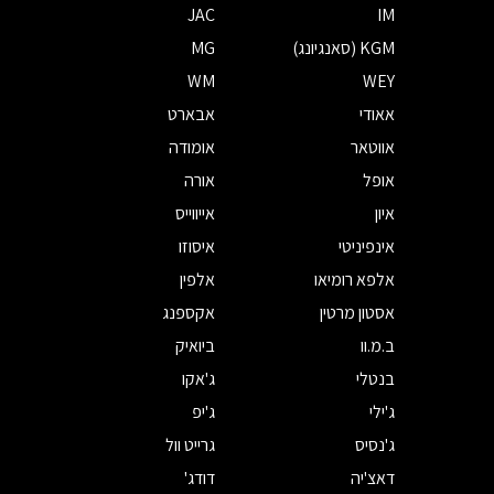
JAC
IM
KGM (סאנגיונג)
MG
WM
WEY
אאודי
אבארט
אווטאר
אומודה
אופל
אורה
איון
אייווייס
אינפיניטי
איסוזו
אלפא רומיאו
אלפין
אסטון מרטין
אקספנג
ב.מ.וו
ביואיק
בנטלי
ג'אקו
ג'ילי
ג'יפ
ג'נסיס
גרייט וול
דאצ'יה
דודג'