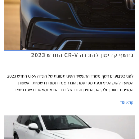
נחשף קדימון להונדה CR-V החדש 2023
לפני כשבועיים חשף משרד התעשיה הסיני תמונות של הונדה CR-V החדש 2023
המיועד לשוק הסיני וכעת מפרסמת הונדה צמד תמונות רשמיות ראשונות
המציגות באופן חלקי את החזית והזנב של רכב הפנאי ומאשרות שגם בשאר
השווקים העיצוב זהה ונועז מהדור ההנוכחי. החשיפה המלאה צפויה בקיץ הקרוב
קרא עוד
והתחלת המכירות צפויה לקראת עונת הסתיו.