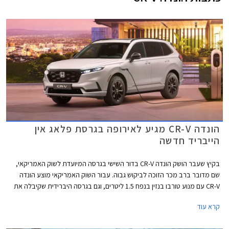
הונדה CR-V מגיע לאירופה בגרסת פלאג אין
הייבריד חדשה
בקיץ שעבר הושק הונדה CR-V בדור השישי בגרסה המיועדת לשוק האמריקאי,
שם מדובר ברב מכר הזוכה לביקוש גבוה. עבור השוק האמריקאי מוצע הונדה
CR-V עם מנוע טורבו בנזין בנפח 1.5 ליטרים, וגם בגרסה היברידית שקיבלה את
יחידת ההנעה שלה מהדור היוצא. לשוק האירופאי דרישות מעט שונות ועל כן
קרא עוד
הונדה CR-V החדש יוצע עבור האירופאים בגרסה היברידית נטענת חדשה לצד
הגרסה ההיברידית הסטנדרטית.