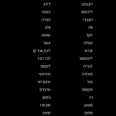
דונגפנג
דייהו
דייהטסו
האמר
הונגצ'י
הונדה
וויה
וולוו
זיקר
טויוטה
טסלה
יגואר
יונדאי
לינק אנד קו
ליפמוטור
לנד רובר
לנצ'יה
לקסוס
מאזדה
מזראטי
מיני
מיצובישי
מקסוס
מרצדס
ניו
ניסאן
סאאב
סובארו
סוזוקי
סיאט